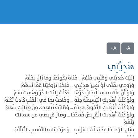
A+
A-
هَدِيَّتِي
إِلَيْكِ هَدِيَّتِي وَقَلْبِي مُتَيَّمُ ... مُنَاهُ يَكُونُهَا وَمَا زَالَ يَحْلُمُ
وَرُوحِي تَمَنَّى لَوْ تَصِيرُ هَدِيَّتِي ... فَنَحْيَا بِرُوحَيْنَا مَعًا نَتَنَعَّمُ
وَلَوْ أَنَّ مِلْكِي ذِي الْبِحَارُ بِدُرِّهَا ... بَعَثْتُ إِلَيْكِ الدُّرَّ وَهْيَ تَبَسَّمُ
وَلَوْ كُنْتُ أُهْدِيكِ الْبَسِيطَةَ جَنَّةً ... وَفَاحَتْ بِمَا فِي الْقَلْبِ كَادَتْ تَكَلَّمُ
وَلَوْ كُنْتُ أُعْطِيكِ النُّجُومَ هَدِيَّةً ... وَصَارَتْ تُبَاهِي، مِنْ ضِيَائِكِ تَنْهَمُ
وَلَوْ كُنْتُ أُهْدِيكِ الْقَرِيضَ مُمَدِّحًا ... وَصَارَ قَرِيضِي من سِمَاتِكِ
يَنْغَمُ
فَنَالَ الرِّضَا مَا قَدْ بَذَلْتُ لَسَرَّنِي ... وَصِرْتُ عَلَى التَّقْصِيرِ ذَا أَتَأَلَّمُ
* * *