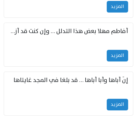
المزید
أفاطم مهلا بعض هذا التدلل … وإن كنت قد أزمعت صرمي فأجملي
المزید
إنّ أباها وأبا أباها … قد بلغا في المجد غايتاها
المزید