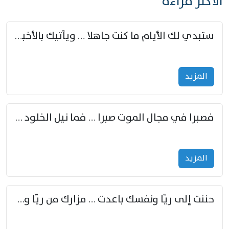
الأكثر قراءة
ستبدي لك الأيام ما كنت جاهلا … ويأتيك بالأخبار من لم تزوّد
المزید
فصبرا في مجال الموت صبرا … فما نيل الخلود بمستطاع
المزید
حننت إلى ريّا ونفسك باعدت … مزارك من ريّا وشعباكما معا