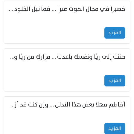
فصبرا في مجال الموت صبرا … فما نيل الخلود بمستطاع
المزید
حننت إلى ريّا ونفسك باعدت … مزارك من ريّا وشعباكما معا
المزید
أفاطم مهلا بعض هذا التدلل … وإن كنت قد أزمعت صرمي فأجملي
المزید