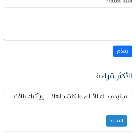
أضف تعليقا :
يُقدِّم
الأكثر قراءة
ستبدي لك الأيام ما كنت جاهلا … ويأتيك بالأخبار من لم تزوّد
المزید