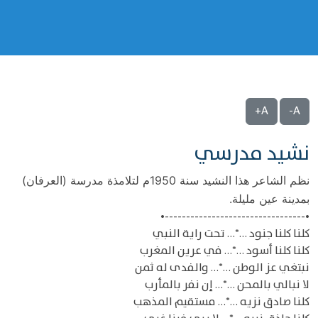
A+
A-
نشيد مدرسي
نظم الشاعر هذا النشيد سنة 1950م لتلامذة مدرسة (العرفان)
بمدينة عين مليلة.
•---------------------------------•
كلنا كلنا جنود …*… تحت راية النبي
كلنا كلنا أسود …*… في عرين المغرب
نبتغي عز الوطن …*… والفدى له ثمن
لا نبالي بالمحن …*… إن نفر بالمأرب
كلنا صادق نزيه …*… مستقيم المذهب