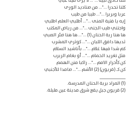
كلنا حاذق نبيه …*… لا يرى فينا غبي
كلنا تحدرا …*… من صناديد الورى
عربا وبربرا …*… طيبا من طيب
إيه يا فتية المنى …*… أطلبي العلم اطلبي
واجتني طيب الجنى …*… من رياض المكتب
ها هنا ربة الحنان (1) …*… ها هنا ضئر الصبي
ثديها دافق اللبان …*… كوثري المشرب
كم شدا فيها غلام …*… بأناشيد السلام
مثل تغريد الحمام …*… أو بغام الربرب
كن كأحرار الامم …*… راكبا متن الهمم
كن كـ (قريون) (2) الأشم …*… صامدا للأجنبي
__________
(1) المراد بربة الحنان المدرسة.
(2) قريون جبل يقع شرق مدينة عين مليلة.