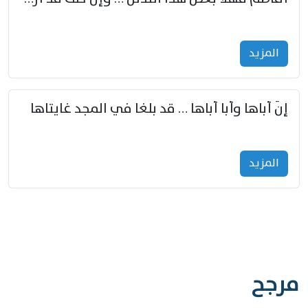
المزید
إنّ أباها وأبا أباها … قد بلغا في المجد غايتاها
المزید
مرجح