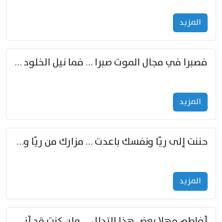
المزید
فصبرا في مجال الموت صبرا … فما نيل الخلود بمستطاع
المزید
حننت إلى ريّا ونفسك باعدت … مزارك من ريّا وشعباكما معا
المزید
أفاطم مهلا بعض هذا التدلل … وإن كنت قد أزمعت صرمي فأجملي