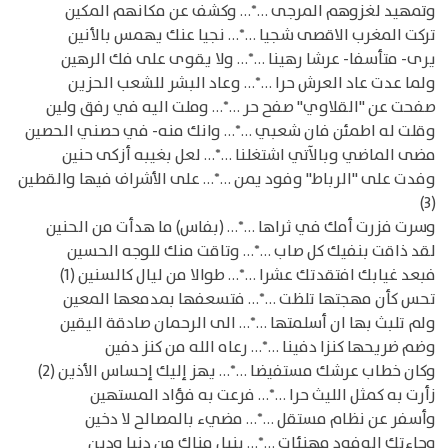
وتمهيد لغزوهم المرجى …*… وكشف عن مكانهم المكين
تركت المغرب الاقصى شجيا …*… نجيا عنك يهمس بالأنين
يرى- متأسفا- عرشا رهينا …*… ولا يقوى على فك الرهين
ولما عدت عاد العرش حرا …*… وعاد البشر للشعب الحزين
صفحت عن "القلاوي" صفح حر …*… وملت اليه في رفق ولين
وقلت له اطمئن فان شعبي …*… وانك منه- في حصني الحصين
مضى الماضي وبالآتي اشتغلنا …*… لعل بغيبه أزكى حنين
وفدت على "الرباط" وفود يمن …*… على الأشراف فيها والقطين
(3)
وسرت فزرت أمك في ثراها …*… (بفاس) ما هدأت من الحنين
لقد ذاقت بنفيك كل صاب …*… وتاقت منك للوجه الحسين
فبعد غيابك افتقدتك عشرا …*… طوالا من ليال كالسنين (1)
تحس كأن مهجتها تلظت …*… فتسعفها بمدمعها المعين
ولم تلبث بها ان أسلمتها …*… الى الرحمان صادقة اليقين
وضم ضريحها كنزا دفينا …*… رعاه الله من كنز دفين
وكان خطاب عرشك مستفيضا …*… يهز إليك إحساس الأذين (2)
زأرت به كمثل الليث حرا …*… فرعت به فؤاد المستهين
وأسفر عن نظام مستقل …*… مضيء بالمصالح لا دخين
وجاءتك الوفود مهنئات …*… بنيل مناك من دنيا ودين