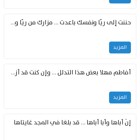
حننت إلى ريّا ونفسك باعدت … مزارك من ريّا وشعباكما معا
المزید
أفاطم مهلا بعض هذا التدلل … وإن كنت قد أزمعت صرمي فأجملي
المزید
إنّ أباها وأبا أباها … قد بلغا في المجد غايتاها