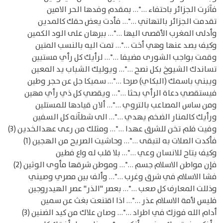
فآثرت الجزائر باحتفاء …*… بمقدم وفدها الحر الامين
تقدمت الجزائر بالتهاني …*… فأدت يعض حقك كالمدين
وأدلى المغرب الأقصى اليها …*… ببرهان على الود الكمين
وكيف يصد عنها وهي أخت …*… تمت اليه بالنسب المتين
وقمت بواجب الشورى مضيفا …*… لرأيك كل رأي مستبين
تساندك الشيوخ بكل نصح …*… ويوليك الشباب يد المعين
ويبني باسمك (البكاي) صرحا …*… سميكا جل عن حجر وطين
فيستقصي دعاة الرأي بحثا …*… ويقصي كل ذي رأي مهين
ومن ساس المصاعب بالتروي …*… ألان قيادها للمستلين
ورأيك كالمنار الضخم يهدي …*… الى شطآنه كل السفين
وفيت فلم تخن للشرق عهدا …*… ومثلك من رعى عهدالخدين (3)
فأكدت الصلات به لتبقى …*… وحاشيت الصريح من الهجين (1)
وكيف يتاح للانسان وعي …*… بلا قلب له واع فطين
فإن مواطن الاسلام جسم …*… وموطن شرقها مأوى الوثين (2)
فشا الاسلام في شرق وغرب …*… وألف بين مصري وصيني
وذللت المعارف كل صعب …*… بعصر "الذر" عصر الهيدروجين
فليس لأمة الاسلام عذر …*… اذا اقتنعت بغث عن سمين
أدام الله فوزك في اطراد …*… وصان علاك من كيد الضنين (3)