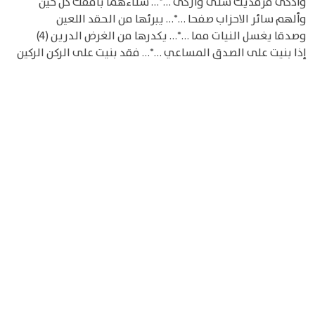
وأذكى فرقديك سنى وأزكى …*… سناءهما بأفقك كل حين
وألهم سائر الاحزاب صفحا …*… يبرئها من الحقد اللعين
وصدقا يغسل النيات مما …*… يكدرها من الغرض الدرين (4)
إذا بنيت على الصدق المساعي …*… فقد بنيت على الركن الركين