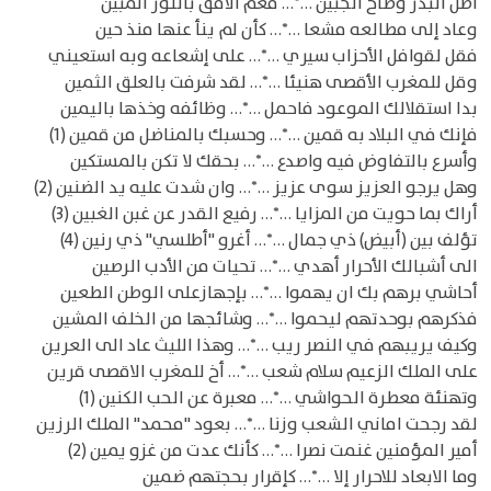
أطل البدر وضاح الجبين …*… فعم الأفق بالنور المبين
وعاد إلى مطالعه مشعا …*… كأن لم ينأ عنها منذ حين
فقل لقوافل الأحزاب سيري …*… على إشعاعه وبه استعيني
وقل للمغرب الأقصى هنيئا …*… لقد شرفت بالعلق الثمين
بدا استقلالك الموعود فاحمل …*… وظائفه وخذها باليمين
فإنك في البلاد به قمين …*… وحسبك بالمناضل من قمين (1)
وأسرع بالتفاوض فيه واصدع …*… بحقك لا تكن بالمستكين
وهل يرجو العزيز سوى عزيز …*… وان شدت عليه يد الضنين (2)
أراك بما حويت من المزايا …*… رفيع القدر عن غبن الغبين (3)
تؤلف بين (أبيض) ذي جمال …*… أغرو "أطلسي" ذي رنين (4)
الى أشبالك الأحرار أهدي …*… تحيات من الأدب الرصين
أحاشي برهم بك ان يهموا …*… بإجهازعلى الوطن الطعين
فذكرهم بوحدتهم ليحموا …*… وشائجها من الخلف المشين
وكيف يريبهم في النصر ريب …*… وهذا الليث عاد الى العرين
على الملك الزعيم سلام شعب …*… أخ للمغرب الاقصى قرين
وتهنئة معطرة الحواشي …*… معبرة عن الحب الكنين (1)
لقد رجحت اماني الشعب وزنا …*… بعود "محمد" الملك الرزين
أمير المؤمنين غنمت نصرا …*… كأنك عدت من غزو يمين (2)
وما الابعاد للاحرار إلا …*… كإقرار بحجتهم ضمين