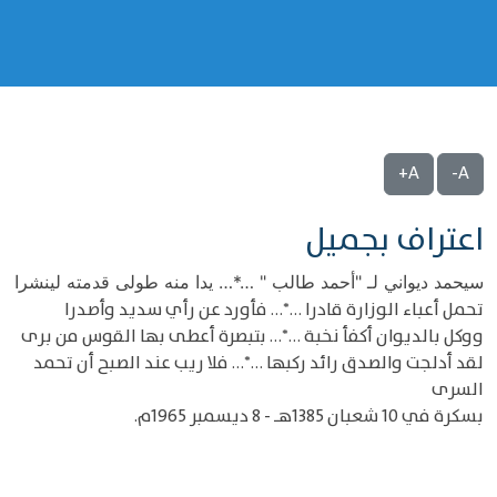
A+
A-
اعتراف بجميل
سيحمد ديواني لـ "أحمد طالب " …*… يدا منه طولى قدمته لينشرا
تحمل أعباء الوزارة قادرا …*… فأورد عن رأي سديد وأصدرا
ووكل بالديوان أكفأ نخبة …*… بتبصرة أعطى بها القوس من برى
لقد أدلجت والصدق رائد ركبها …*… فلا ريب عند الصبح أن تحمد
السرى
بسكرة في 10 شعبان 1385هـ - 8 ديسمبر 1965م.