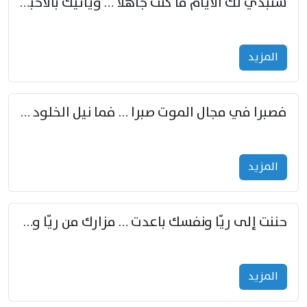
ستبدي لك الأيام ما كنت جاهلا … ويأتيك بالأخبار من لم تزوّد
المزید
فصبرا في مجال الموت صبرا … فما نيل الخلود بمستطاع
المزید
حننت إلى ريّا ونفسك باعدت … مزارك من ريّا وشعباكما معا
المزید