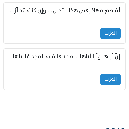
أفاطم مهلا بعض هذا التدلل … وإن كنت قد أزمعت صرمي فأجملي
المزید
إنّ أباها وأبا أباها … قد بلغا في المجد غايتاها
المزید