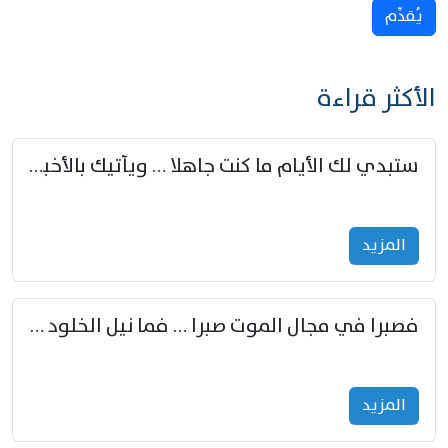
يُقدِّم
الأكثر قراءة
ستبدي لك الأيام ما كنت جاهلا … ويأتيك بالأخبار من لم تزوّد
المزید
فصبرا في مجال الموت صبرا … فما نيل الخلود بمستطاع
المزید