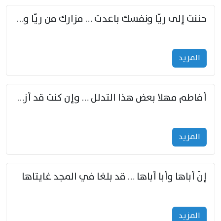
حننت إلى ريّا ونفسك باعدت … مزارك من ريّا وشعباكما معا
المزید
أفاطم مهلا بعض هذا التدلل … وإن كنت قد أزمعت صرمي فأجملي
المزید
إنّ أباها وأبا أباها … قد بلغا في المجد غايتاها
المزید