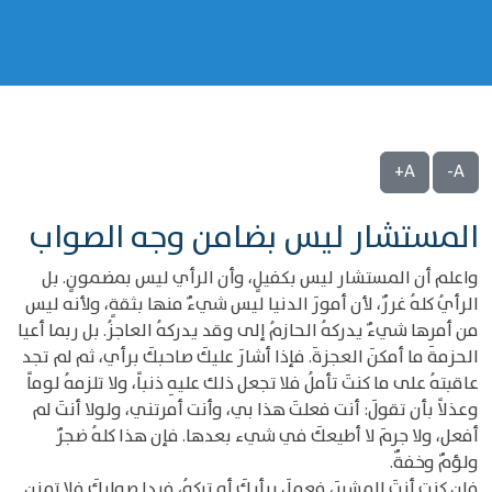
A+
A-
المستشار ليس بضامن وجه الصواب
واعلم أن المستشار ليس بكفيلٍ، وأن الرأي ليس بمضمونٍ. بل
الرأيُ كلهُ غررٌ، لأن أمورَ الدنيا ليس شيءٌ منها بثقةٍ، ولأنه ليس
من أمرها شيءٌ يدركهُ الحازمُ إلى وقد يدركهُ العاجزُ. بل ربما أعيا
الحزمةَ ما أمكنَ العجزةَ. فإذا أشارَ عليكَ صاحبكَ برأي، ثم لم تجد
عاقبتهُ على ما كنتَ تأملُ فلا تجعل ذلك عليهِ ذنباً، ولا تلزمهُ لوماً
وعذلاً بأن تقولَ: أنت فعلتَ هذا بي، وأنت أمرتني، ولولا أنتَ لم
أفعل، ولا جرمَ لا أطيعكَ في شيء بعدها. فإن هذا كلهُ ضجرٌ
ولؤمٌ وخفةٌ.
فإن كنت أنتَ المشيرَ، فعملَ برأيكَ أو تركهُ، فبدا صوابكَ فلا تمنن