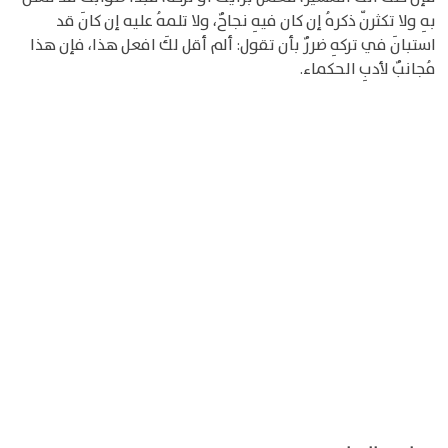
بهِ ولا تكثرنّ ذكرهُ إن كان فيهِ نجاحٌ، ولا تلمهُ عليه إن كانَ قد
استبانَ في تركهِ ضررٌ بأن تقول: ألم أقل لكَ افعل هذا، فإن هذا
مُجانبٌ لأدبِ الحكماء.