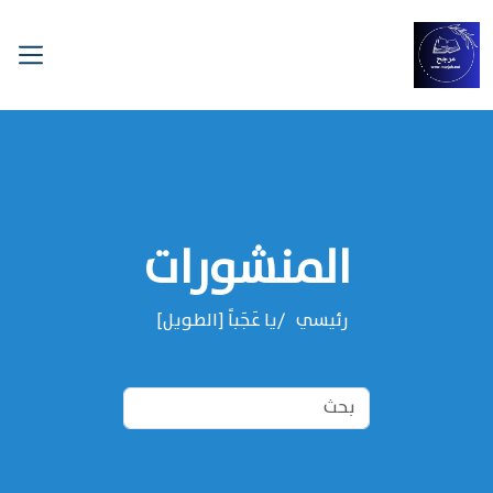
المنشورات
رئيسي
يا عَجَباً [الطويل]