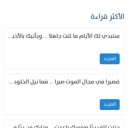
الأكثر قراءة
ستبدي لك الأيام ما كنت جاهلا … ويأتيك بالأخبار من لم تزوّد
المزید
فصبرا في مجال الموت صبرا … فما نيل الخلود بمستطاع
المزید
حننت إلى ريّا ونفسك باعدت … مزارك من ريّا وشعباكما معا