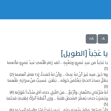
A+
A-
يا عَجَباً [الطويل]
يا عَجَباً من عبدِ عَمرٍو وبَغْيِهِ ... لَقد رَامَ ظُلْمي عَبدُ عَمرٍو فأنعما
(1)
ولا خَيرَ, فيه غَيرَ أنّ لهُ غِنىً ... وأنّ لهُ كَشحاً، إذا قامَ، أهضما (2)
يَظَلُّ نساءُ الحيّ يَعْكُفنَ حَولَه ... يَقُلنَ: عَسيبٌ منْ سرَارَة ِ مَلْهما
(3)
لَهُ شَرْبَتانِ بالنّهارِ، وأرْبَعٌ ... منَ اللّيلِ, حتى آضَ سُخْداً مُوَرَّما (4)
ويَشرَبُ حتى يَغمُرَ المَحضُ قَلبَهُ ... وإن أُعْطَهُ أترُكْ لِقَلبيَ مَجثَما
(5)
كأنّ السّلاحَ فوْقَ شُعبَةِ بانَةٍ ... تَرى نَفَخاً وَرْدَ الأسِرّةِ أسحَما (6)