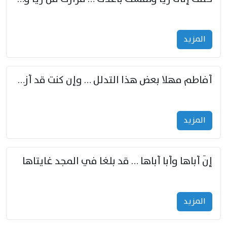
المزید
أفاطم مهلا بعض هذا التدلل … وإن كنت قد أزمعت صرمي فأجملي
المزید
إنّ أباها وأبا أباها … قد بلغا في المجد غايتاها
المزید