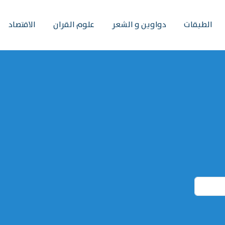
الطبقات
دواوين و الشعر
علوم القران
الاقتصاد