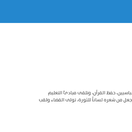
سيين، حفظ القرآن، وتلقى مبادئ التعليم
وجعل من شعره لساناً للثورة، تولى القضاء ولقب