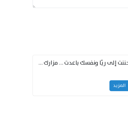
حننت إلى ريّا ونفسك باعدت … مزارك من ريّا وشعباكما معا
المزید