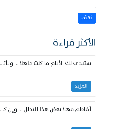
يُقدِّم
الأكثر قراءة
ستبدي لك الأيام ما كنت جاهلا … ويأتيك بالأخبار من لم ت
المزید
أفاطم مهلا بعض هذا التدلل … وإن كنت قد أزمعت صرمي فأجملي