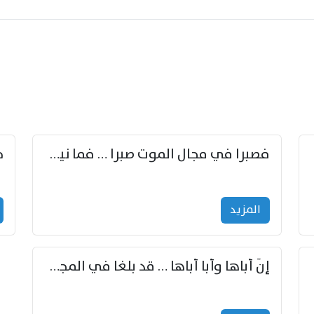
زوّد
فصبرا في مجال الموت صبرا … فما نيل الخلود بمستطاع
المزید
إنّ أباها وأبا أباها … قد بلغا في المجد غايتاها