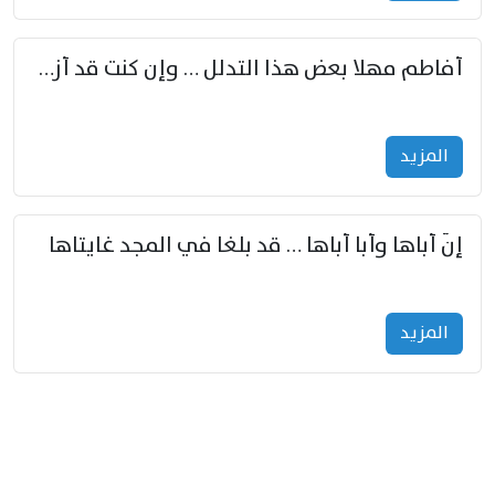
أفاطم مهلا بعض هذا التدلل … وإن كنت قد أزمعت صرمي فأجملي
المزید
إنّ أباها وأبا أباها … قد بلغا في المجد غايتاها
المزید