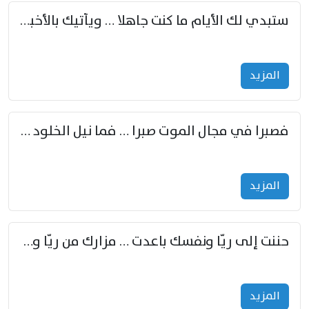
ستبدي لك الأيام ما كنت جاهلا … ويأتيك بالأخبار من لم تزوّد
المزید
فصبرا في مجال الموت صبرا … فما نيل الخلود بمستطاع
المزید
حننت إلى ريّا ونفسك باعدت … مزارك من ريّا وشعباكما معا
المزید