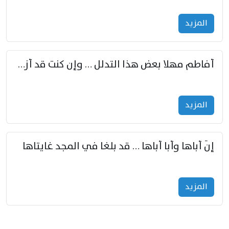
المزید
أفاطم مهلا بعض هذا التدلل … وإن كنت قد أزمعت صرمي فأجملي
المزید
إنّ أباها وأبا أباها … قد بلغا في المجد غايتاها
المزید