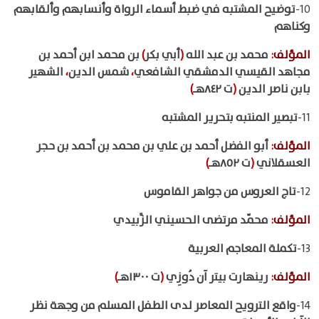
10-
توضيح المشتبه في ضبط أسماء الرواة وأنسابهم وألقابهم
وكناهم
المؤلف
:
محمد بن عبد الله
(
أبي بكر
)
بن محمد ابن أحمد بن
مجاهد القيسي الدمشقي الشافعي
،
شمس الدين
،
الشهير
بابن ناصر الدين
(
ت ٨٤٢هـ
)
11-
تبصير المنتبه بتحرير المشتبه
المؤلف
:
أبو الفضل أحمد بن علي بن محمد بن أحمد بن حجر
العسقلاني
(
ت ٨٥٢هـ
)
12-
تاج العروس من جواهر القاموس
المؤلف
:
محمّد مرتضى الحسيني الزَّبيدي
13-
تكملة المعاجم العربية
المؤلف
:
رينهارت بيتر آن دُوزِي
(
ت ١٣٠٠هـ
)
14-
واقع الترويح المعاصر لدى الطفل المسلم من وجهة نظر