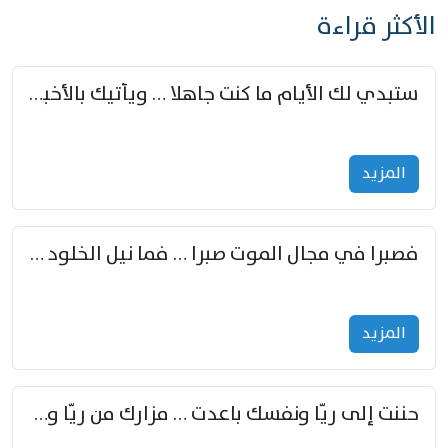
الأكثر قراءة
ستبدي لك الأيام ما كنت جاهلا … ويأتيك بالأخبار من لم تزوّد
المزید
فصبرا في مجال الموت صبرا … فما نيل الخلود بمستطاع
المزید
حننت إلى ريّا ونفسك باعدت … مزارك من ريّا وشعباكما معا