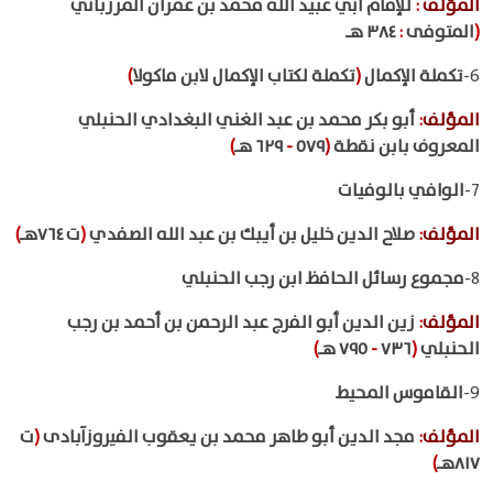
المؤلف
:
للإمام أبي عبيد الله محمد بن عمران المرزباني
(
المتوفى
:
٣٨٤ هـ
6-
تكملة الإكمال
(
تكملة لكتاب الإكمال لابن ماكولا
)
المؤلف
:
أبو بكر محمد بن عبد الغني البغدادي الحنبلي
المعروف بابن نقطة
(
٥٧٩
-
٦٢٩ هـ
)
7-
الوافي بالوفيات
المؤلف
:
صلاح الدين خليل بن أيبك بن عبد الله الصفدي
(
ت ٧٦٤هـ
)
8-
مجموع رسائل الحافظ ابن رجب الحنبلي
المؤلف
:
زين الدين أبو الفرج عبد الرحمن بن أحمد بن رجب
الحنبلي
(
٧٣٦
-
٧٩٥ هـ
)
9-
القاموس المحيط
المؤلف
:
مجد الدين أبو طاهر محمد بن يعقوب الفيروزآبادى
(
ت
٨١٧هـ
)