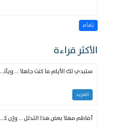
يُقدِّم
الأكثر قراءة
ستبدي لك الأيام ما كنت جاهلا … ويأتيك بالأخبار من لم ت
المزید
أفاطم مهلا بعض هذا التدلل … وإن كنت قد أزمعت صرمي فأجملي