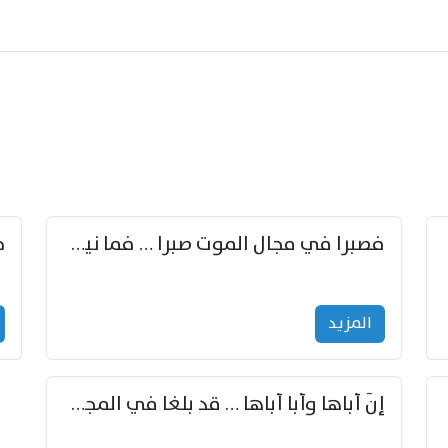
زوّد
فصبرا في مجال الموت صبرا … فما نيل الخلود بمستطاع
المزید
إنّ أباها وأبا أباها … قد بلغا في المجد غايتاها