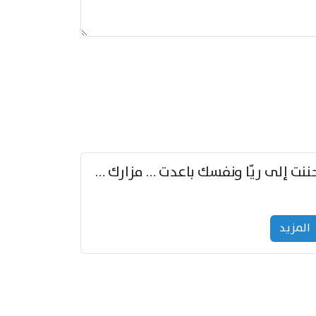
حننت إلى ريّا ونفسك باعدت … مزارك من ريّا وشعباكما معا
المزید