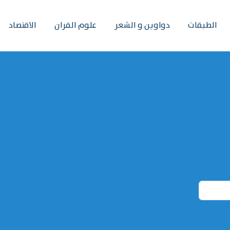
الطبقات
دواوين و الشعر
علوم القران
الاقتصاد