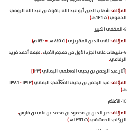
المؤلف
:
شهاب الدين أبو عبد الله ياقوت بن عبد الله الرومي
الحموي
(
ت ٦٢٦هـ
)
8-
المقفى الكبير
المؤلف
:
تقي الدين المقريزي
(
ت ٨٤٥ هـ
=
١٤٤٠ م
)
9-
تنبيهات على الجزء الأول من معجم الأدباء
،
طبعة أحمد فريد
الرفاعي
.
[
آثار عبد الرحمن بن يحيى المعلمي اليماني
(
٢٣
)]
المؤلف
:
عبد الرحمن بن يحيى المُعَلِّمي اليماني
(
١٣١٣
-
١٣٨٦
هـ
)
10-
الأعلام
المؤلف
:
خير الدين بن محمود بن محمد بن علي بن فارس
،
الزركلي الدمشقي
(
ت ١٣٩٦ هـ
)