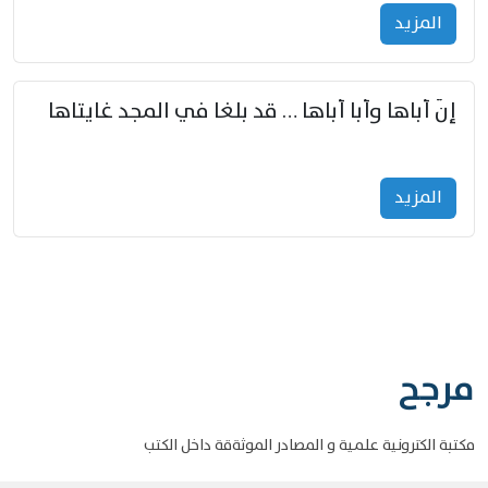
المزید
إنّ أباها وأبا أباها … قد بلغا في المجد غايتاها
المزید
مرجح
مكتبة الكترونية علمية و المصادر الموثةقة داخل الكتب