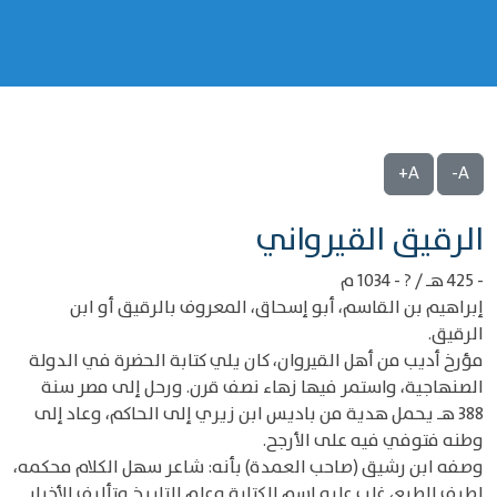
A+
A-
‌‌الرقيق القيرواني
- 425 هـ / ? - 1034 م
إبراهيم بن القاسم، أبو إسحاق، المعروف بالرقيق أو ابن
الرقيق.
مؤرخ أديب من أهل القيروان، كان يلي كتابة الحضرة في الدولة
الصنهاجية، واستمر فيها زهاء نصف قرن. ورحل إلى مصر سنة
388 هـ يحمل هدية من باديس ابن زيري إلى الحاكم، وعاد إلى
وطنه فتوفي فيه على الأرجح.
وصفه ابن رشيق (صاحب العمدة) بأنه: شاعر سهل الكلام محكمه،
لطيف الطبع، غلب عليه اسم الكتابة وعلم التاريخ وتأليف الأخبار