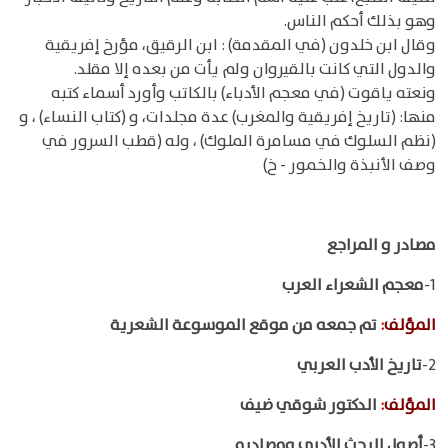
وهو بذلك أحكم الناس.
وقال ابن خلدون (في المقدمة) : ابن الرقيق، مؤرخ إفريقية
والدول التي كانت بالقيروان ولم يأت من بعده إلا مقلد.
ونعته ياقوت (في معجم الأدباء) بالكاتب وأورد أسماء كتبه
منها: (تاريخ إفريقية والمغرب) عدة مجلدات، و (كتاب النساء) ، و
(نظم السلوك في مسامرة الملوك) ، وله (قطب السرور في
وصف الأنبذة والخمور - خ)
مصادر و المراجع
1-
معجم الشعراء العرب
المؤلف
:
تم جمعه من موقع الموسوعة الشعرية
2-
تاريخ الأدب العربي
المؤلف
:
الدكتور شوقي ضيف
3-
أصول البحث الأدبي ومصادره