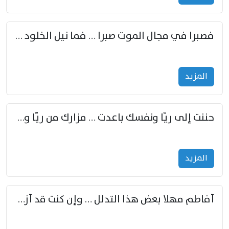
فصبرا في مجال الموت صبرا … فما نيل الخلود بمستطاع
المزید
حننت إلى ريّا ونفسك باعدت … مزارك من ريّا وشعباكما معا
المزید
أفاطم مهلا بعض هذا التدلل … وإن كنت قد أزمعت صرمي فأجملي