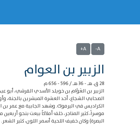
A+
A-
‌‌الزبير بن العوام
28 ق. هـ - 36 هـ / 596 - 656 م
الزبير بن العَوَّام بن خويلد الأسدي القرشي، أبو عبد 
الكراديس في اليرموك. وشهد الجابية مع عمر بن الخ
موسراُ، كثير المتاجر، خلف أملاكاً بيعت بنحو أربعين
البصرة) وكان خفيف اللحية أسمر اللون، كثير الشعر. له 38 حدي