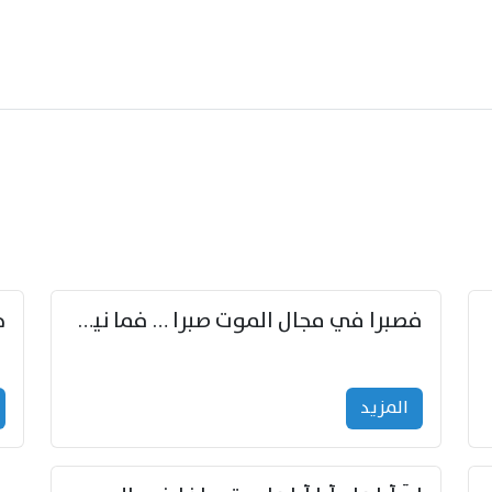
زوّد
فصبرا في مجال الموت صبرا … فما نيل الخلود بمستطاع
المزید