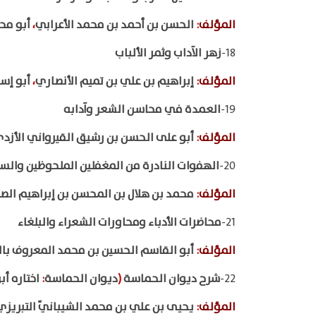
المؤلف
:
الحسن بن أحمد بن محمد الأعرابي
،
أبو مح
18-
زهر الآداب وثمر الألباب
المؤلف
:
إبراهيم بن علي بن تميم الأنصاري
،
أبو إسح
19-
العمدة في محاسن الشعر وآدابه
المؤلف
:
أبو على الحسن بن رشيق القيرواني الأزد
20-
الهفوات النادرة من المغفلين الملحوظين والس
المؤلف
:
محمد بن هلال بن المحسن بن إبراهيم الص
21-
محاضرات الأدباء ومحاورات الشعراء والبلغاء
المؤلف
:
أبو القاسم الحسين بن محمد المعروف با
22-
شرح ديوان الحماسة
(
ديوان الحماسة
:
اختاره أبو
المؤلف
:
يحيى بن علي بن محمد الشيبانيّ التبريزي