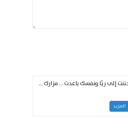
حننت إلى ريّا ونفسك باعدت … مزارك من ريّا وشعباكما معا
المزید