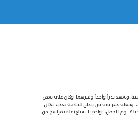
ي الشجاع، أحد العشرة المبشرين بالجنة، وأول من سلَّ سيفه في الاسلام. وهو ابن عمة النبي (ص) أسلم وله 12 سنة. وشهد بدراً وأحداً وغيرهما. وكان على بعض
ي. وجعله عمر في من يصلح للخلافة بعده. وكان
وذ غيلة يوم الجمل، بوادي السباع (على فراسخ من