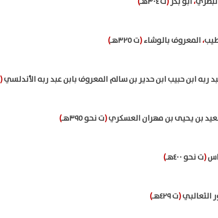
لبصري
،
أبو بكر
(
ت ٣٠٤هـ
)
طيب
،
المعروف بالوشاء
(
ت ٣٢٥هـ
)
 ربه ابن حبيب ابن حدير بن سالم المعروف بابن عبد ربه الأندلسي
(
سعيد بن يحيى بن مهران العسكري
(
ت نحو ٣٩٥هـ
)
اس
(
ت نحو ٤٠٠هـ
)
ر الثعالبي
(
ت ٤٢٩هـ
)