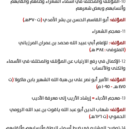
10-
المؤتلف والمختلف في أسماء الشعراء وكناهم وألقابهم
وأنسابهم وبعض شعرهم
المؤلف
:
أبو القاسم الحسن بن بشر الآمدي
(
ت ٣٧٠هـ
)
11-
معجم الشعراء
المؤلف
:
للإمام أبي عبيد الله محمد بن عمران المرزباني
(
المتوفى
:
٣٨٤ هـ
)
12-
الإكمال في رفع الارتياب عن المؤتلف والمختلف في الأسماء
والكنى والأنساب
المؤلف
:
الأمير أبو نصر على بن هبة الله الشهير بابن ماكولا
(
ت
٤٧٥ هـ
-
١٠٩٥ م
)
13-
معجم الأدباء
=
إرشاد الأريب إلى معرفة الأديب
المؤلف
:
شهاب الدين أبو عبد الله ياقوت بن عبد الله الرومي
الحموي
(
ت ٦٢٦هـ
)
14-
توضيح المشتبه في ضبط أسماء الرواة وأنسابهم وألقابهم