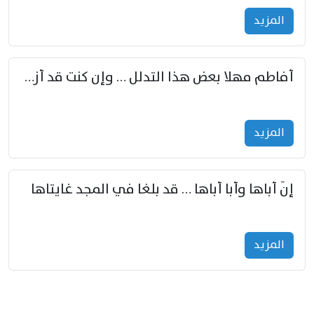
المزید
أفاطم مهلا بعض هذا التدلل … وإن كنت قد أزمعت صرمي فأجملي
المزید
إنّ أباها وأبا أباها … قد بلغا في المجد غايتاها
المزید