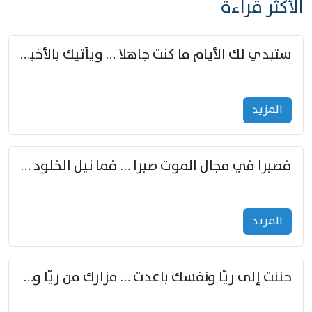
الأكثر قراءة
ستبدي لك الأيام ما كنت جاهلا … ويأتيك بالأخبار من لم تزوّد
المزید
فصبرا في مجال الموت صبرا … فما نيل الخلود بمستطاع
المزید
حننت إلى ريّا ونفسك باعدت … مزارك من ريّا وشعباكما معا