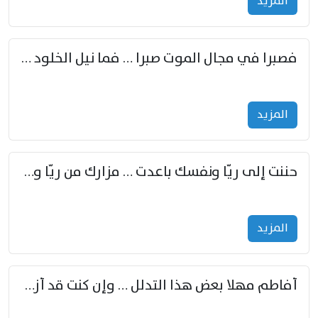
المزید
فصبرا في مجال الموت صبرا … فما نيل الخلود بمستطاع
المزید
حننت إلى ريّا ونفسك باعدت … مزارك من ريّا وشعباكما معا
المزید
أفاطم مهلا بعض هذا التدلل … وإن كنت قد أزمعت صرمي فأجملي