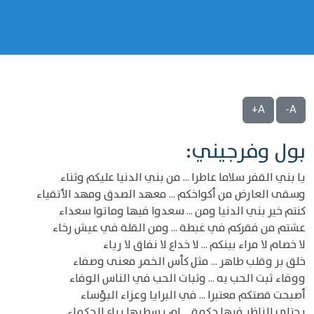
A+
A-
بول وفرجيني:
يا بني القفر سلاما عاطرا ... من بني الدنيا عليكم وثناء
وسقى العارض من أكواخكم ... معهد الصدق ومهد الأتقياء
كنتم خير بني الدنيا ومن ... سعدوا فيها وماتوا سعداء
عشتم من فقركم في غبطة ... ومن القلة في عيش رخاء
لا خصام لا مراء بينكم ... لا خداع لا نفاق لا رياء
خلق بر وقلب طاهر ... مثل كأس الخمر معنى وصفاء
ووفاء ثبت الحب به ... وثبات الحب في الناس الوفاء
أصبحت قصتكم معتبرا ... في البرايا وعزاء البؤساء
يجتلي الناظر فيها حكمة ... لم يسطرها يراع الحكماء