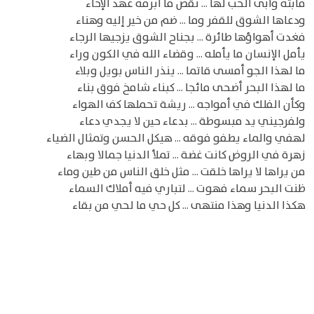
فأبته وأبى الحب لها ... نقض ما أبرمه عهد الإخاء
ودعاها الشوق للقفر وما ... ضم من خير إليه وهناء
فغدت أهواؤها طائرة ... بجناح الشوق يزجيها الرجاء
يأمل الإنسان ما يأمله ... وقضاء الله في الكون وراء
ما لهذا الجو أمسى قاتما ... ينذر الناس بويل وبلاء
ما لهذا البحر أضحى مائجا ... كبناء شامخ فوق بناء
وكأن الفلك في أمواجه ... ريشة تحملها كف الهواء
ولفرجيني يد مبسوطة ... بدعاء حين لا يجدي دعاء
لهفي والماء يطفو فوقه ... هيكل الحسن وتمثال الضياء
زهرة في الروض كانت غضة ... تملأ الدنيا جمالا وبهاء
من يراها لا يراها خلقت ... مثل خلق الناس من طين وماء
ظنت البحر سماء فهوت ... لتباري فيه أملاك السماء
هكذا الدنيا وهذا منتهى ... كل حي ما لحي من بقاء