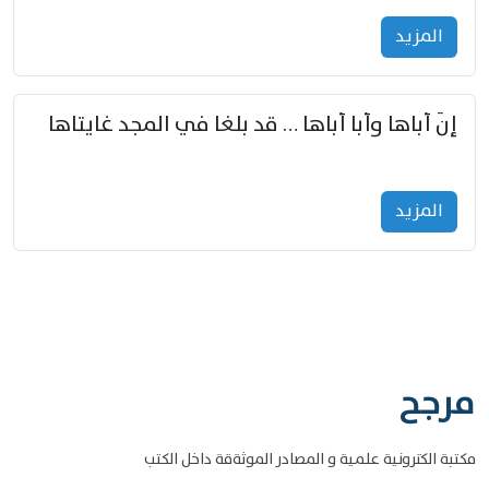
المزید
إنّ أباها وأبا أباها … قد بلغا في المجد غايتاها
المزید
مرجح
مكتبة الكترونية علمية و المصادر الموثةقة داخل الكتب