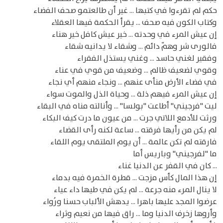
حكم لم تقرءوا في كتبها ... غير أن طالعتمو صحف الفضاء
وكتاب الكون فيه صحف ... يقرأ الحكمة فيها العقلاء
إن عيش المرء في وحدته ... خير عيش كافل خير هناء
فالورى شر وهمّ دائم ... وشقاء لا يدانيه شقاء
وفقير لغني حاسد ... وغني يستذل الفقراء
وقوي لضعيف ظالم ... وضعيف من قوي في عناء
في فضاء الأرض منأى عنهم ... ونجاء منهم أي نجاء
إن عيش المرء فيهم ذلة ... وحياة الذل والموت سواء
ليت "فرجيني" أطاعت "بولسا" ... وأنالته مناه في البقاء
ورثت للأدمع اللاتي جرت ... من عيون ما درت كيف البكاء
لم يكن من رأيها فرقته ... ساعة لكنه رأى القضاء
فارقته لم تكن عالمة ... أن يوم الملتقى يوم اللقاء
ما "لفرجيني" وباريس أما
... كان في القفر عن الدنيا غناء
إن هذا المال كأس مزجت ... قطرة الخمرة فيه بدماء
لا ينال المرء منه جرعة ... لم يكن في طيها داء عياء
عرضوا المجد عليها باهرا ... يدهش الألباب حسنا ورُواء
وأروها زخرف الدنيا وما ... راق فيها من نعيم وثراء