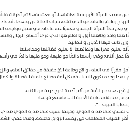
س في يد المرأة الأوروبية لعاشقها، أو معشوقها! ثم أطرقت قليلًا
 الزواج رواية, والعلم هو الذي كشف حجاب الفتاة عن وجهها، ثم عا
ي جعل خطأ المرأة الجنسي معفوًّا عنه ما دام في سبيل مواجهة ال
حدًا هما واحد وكلاهما أول. والعلم هو الذي عرى أجسام الرجال والن
ن كانت فيها الأديان والتقاليد.
أنه تعليم معراتها ونقائصها، لا تعليم فضائلها ومحاسنها.
ئمًا عقل أنثى؛ وفي رأسها دائمًا جو قلبها، وجو قلبها دائمًا في رأ
رًا مقررًا في العلم، والأخ وطاعة الأخ حقيقة من حقائق العلم، والزوج 
م. بهذا وحده يكون النساء في كل أمة مصانع علمية للفضيلة والكمال 
َذِر، هي خير للأمة من أكبر أديبة تخرج ذرية من الكتب.
من صديقتي فلانة الأديبة الـ ... فاسمع قولها:
يا الحبيب ... ".
ت نفسي على صدره القوي، وحينما نسيت على صدره القوي صدري ... 
م أكثر الفتيات المتعلمات حين يكسد الزواج, فاعلمه. ومتى عمي الشع