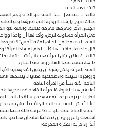
قالت: العلم؟
قلت: نعم، العلم.
قالت: يا حبيبي، إن هذا العلم هو الذي وضع المسد
هناك تتزوج بإرشاد الرواية التي تقرؤها ولو انقلب
الجنس الآخر وتعرفها معرفة علمية, والعلم هو الذ
جعل المرأة مساوية للرجل، وأكد لها أن واحدًا ووا
العلم الذي محا من العالم لفظة "أمس" لا يعرفها وإ
قال صاحبها: فقلت لها: كأن العلم إفساد للمرأة! وك
قالت: لا، ولكن عقل المرأة هو عقل أنثى دائمًا، ودا
دارها، تممت فيها الشارع وما في الشارع.
العلم للمرأة؛ ولكن بشرط أن يكون الأب وهيبة الأب أم
وزواجره الدينية والاجتماعية قضايا لا ينسخها العل
التامة؛ لأنه يبدأ من المرأة التامة.
أما بغير هذا الشرط، فالمرأة الفلاحة في حجرها طفل ق
انظر يا عزيزي برغم أنفي، هذه رسالة جاءتني اليوم 
"وأنا أعيش اليوم في الجمال؛ لأني أعيش في بعض خفا
"وفي الحياة موت حلو لذيذ؛ عرفت ذلك حينما نسي
أسمعت يا عزيزي؟ إن كنت لَمَّا تعلم أن هذا هو عل
أبدًا إلا حرية الفكرة المحرَّمة!