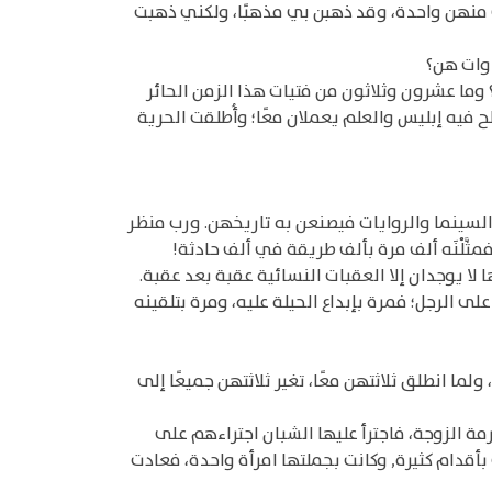
ي منهن واحدة، وقد ذهبن بي مذهبًا، ولكني ذهبت
اوات هن؟
ما عشرون وثلاثون من فتيات هذا الزمن الحائر
ح فيه إبليس والعلم يعملان معًا؛ وأُطلقت الحرية
 السينما والروايات فيصنعن به تاريخهن. ورب منظر
َّلْنَه ألف مرة بألف طريقة في ألف حادثة!
لا يوجدان إلا العقبات النسائية عقبة بعد عقبة.
ى الرجل؛ فمرة بإبداع الحيلة عليه، ومرة بتلقينه
لما انطلق ثلاثتهن معًا، تغير ثلاثتهن جميعًا إلى
مة الزوجة، فاجترأ عليها الشبان اجتراءهم على
أقدام كثيرة, وكانت بجملتها امرأة واحدة، فعادت