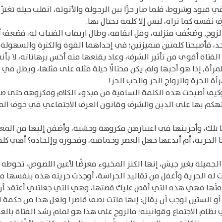
في قيود وشروط، فلما صار حرًّا بين الرجولة والأنوثة، انقلب حيلة تغتر
نفسه كما نراه، ليس إلا كلمة يحتال بها.
ا بالزوج, وضعُفت منزلته، وقل اتفاقه، وطال ارتقاب الفتيات له، فضع
واحد، فأصبحتا كلمتين متميزتين؛ في إحداهما القوة والكثرة والسهول
الفتاة أقوى من تأثير الشرف، وعاد يقنعها منه أخس برهاناته، لا بأنه
لمرأة, إذا هو أحبها ولم يكن محتالًا حيلة مثله على مثلها، ويظل في
أة الحرة والزواج الحر والحب الحر!
 وكيف أصبحت هذه الكلمة السامية من مبذوء الكلام ومكروهه حتى صا
كم بها على الدين والشرف وقانون العرف الاجتماعي في خوف المعَرَّ
 تلك، وأجرينها في اعتبارهن مكروهة وحشية، وأضفن إليها من المعا
ا الحرية، أم أبدعها جهل العصر وحماقته، وفجوره وإلحاده؟ أهي كلمة
د الجميلة بغير جيش، إنها الكنز المخبوء معرضًا لأعين اللصوص، تحوطه 
ت له الحرية وأغفل من تقاليد الحراسة، أوجدت حريته هذه بنفسها م
ا عرفتُها فهي هذه التي أقص عليك قصتها، وهي التي جعلتني أعتقد أ
 أو الستين لوجب أن يقال: إنها ماتت نصف قاصر! ولعل هذا من حكمة ا
نظام الاجتماع وقوانينه؛ فالزوج على هذا هو تمام رشد الفتاة بالغة