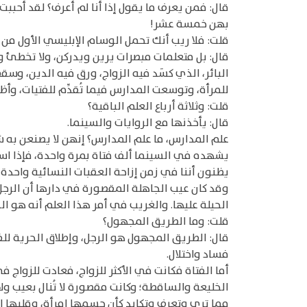
قال: فمن يعرف ما يقول إذا أنا لم أعرف؟ لقد أحب
بهن خمسة عشر!
قلت: فلا ريب أنك تحمل الوسام الإبليسي الأول من
قال: بل متعلمات مبصرات يرين ويدركن، ولا تخطئ و
البائر، الذي كسَد فيه الزواج، ورق فيه الدين، وسقط
للمرأة، وتوسعت المدارس فيما تُقدِّم للفتيات، وأظ
قلت: وثلاثة أرباع العلم الباقية؟
قال: يأخذنها مع الروايات والسينما.
علم المدارس، ما علم المدارس؟ إنهن لا يصنعن به ش
يشهده في السينما ألف فتاة بمرة واحدة، فإذا استق
يظنون أننا في زمن إزاحة العقبات النسائية واحدة ب
وقد كان عيب الجاهلة المقصورة في دارها أن الرجل ي
الحيلة عليها. والغريب في أمر هذا العلم أنه هو ا
قلت: وما الطريق المجهول؟
قال: الطريق المجهول هو الرجل، وإطلاق الحرية للفتا
فساد واختلال.
أما الفتاة فكانت في الأكثر للزواج، فعادت للزواج 
الخليعة والساقطة؛ وكانت مقصورة لا تُنال بعيب ول
مما ترى وتعرف وتكابد كأن جسمها امرأة، وقلبها امر