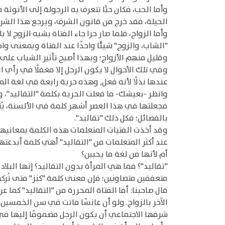
وأما الحب، فكان حبًّا تتعرف به الرجولة إلى الأنوثة 
الحيلة، فقد خرج من قانون الشرف، ويرجع هذا الشرف 
وأما الزواج، فلما صار حرا جاء الفتاة بشبه الزوج ل
"الشاب، والزوج" شيئًا واحدًا عند الفتاة وبمعنى 
وقليل منهم الأزواج؛ وبهذا أصبح تأثير الشباب على 
وفي تلك الأحوال لا يكون الرجل إلا مغفلًا في رأي ا
عندها نذلًا لأنه فعل, وهذه حرية رابعة في لغة المر
وانظر -بعيشك- ما فعلت الحرية بكلمة "التقاليد"،
فجعلتها في هذا العصر أشهر كلمة في الألسنة، يُته
بالفضائل؛ فكل ذلك "تقاليد".
وقد أخذت الفتيات المتعلمات هذه الكلمة بمعانيها
عند أكثر المتعلمات من "التقاليد" أهي كلمة أبدعته
أم لأنها من لغة ما يحببن؟
"تقاليد"؟ فما هي المرأة بدون التقاليد؟ إنها البلا
متعففين متصاونين؛ فإن معنى كلمة "كنز" متى تُرك
قال صاحبنا: أما الفتاة المحررة من "التقاليد" كم
الآخر بالزواج. ولو أن عانسًا ماتت في سن الخمسين
شرفها الاجتماعي أن يكون الرجل مضمومًا إليها في 