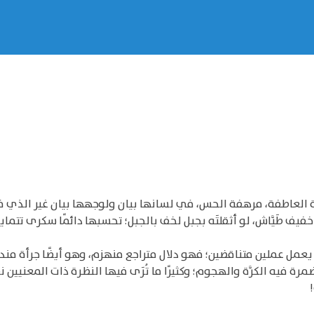
قة العاطفة، مرهفة الحس، في لسانها بيان ولوجهها بيان غير الذي في
ف طَيَّاش، لو أثقلتَه بجبل لخف بالجبل؛ تحسبها دائمًا سكرى تتما
يعمل عملين متناقضين؛ فهو دلال متراجع منهزم، وهو أيضًا جرأة من
ة فيه الكرَّة والهجوم؛ وكثيرًا ما تُرَى فيها النظرة ذات المعنيين 