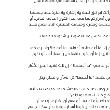
ا تتم إلا بالآخر الذي أساسه في الطبيعة شأن
 رأتك لم تلق كلمة ولا إشارة ولا نظرة على جسمها
ن أسرار كونها هي، هذا الكون البدني الفاتن، أو
ين بشمسه وقمره وطبيعته المتنضرة التي تجعل مسه
عالمة الجنس ونابغته، ودليل شذوذه العقلي،
ا: ما أعقلها، ما أعقلها، ما أعقلها! ولا ترى في
ن: إما أن يخرج عقلها من رأسها، أو ... أو تخرج
ى، هي: "ما أجملها! "؛ إن تلك تشبه الخبز القَفَار
ل لكلمة: "ما أعقلها" كل الشأن والخطر، وكل
 وكانت "التقاليد" كالحاشية لي؛ فعلمت بعد أنها
يفتح ما شاء منها ويغلق".
تارتْه لقلبها، أو تهم أن تختاره، أو تود أن
ل عرفت بذلك أن فيها أسرارًا، وتبينت أن هذا الجسم