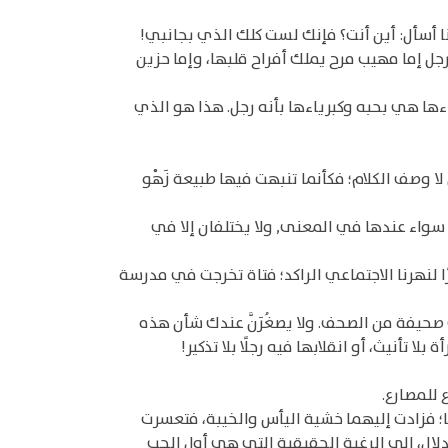
نا أسأل: أين أنت؟ فإنك لست كلك الذي بجانبي!
لرجل إما مهيب مرح يملك أفراح قلبها، وإما حزين
اءها هي بحبه وكبرياءها بأنه رجل. هذا هو الذي
 وصف الكلام؛ فكأنما تنبهت فيها طبيعة زَهْو
 سواء عندها في المعنى, ولا يختلفان إلا في
ا لنهرنا الاجتماعي الراكد؛ فتاة تخرجت في مدرسة
صحيفة من الصحف. ولا يصغُرَنَّ عندك شأن هذه
تأنيث، أو انقلابها فيه رجلًا بلا تذكير!
 للمصارع.
ا؛ فزادت إليهما خشية اليأس والخيبة، فتعسرت
لال، إلى الرغبة الحقيقية التي هي أول الحب