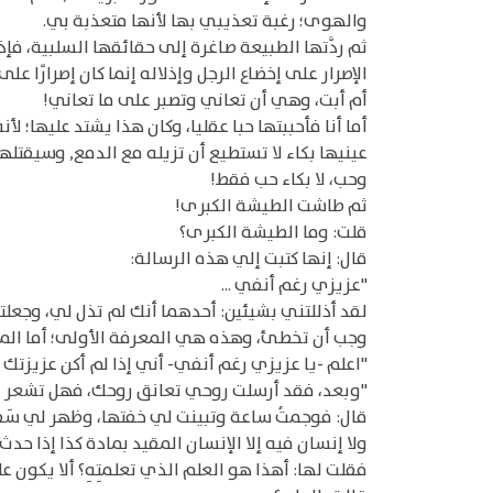
والهوى؛ رغبة تعذيبي بها لأنها متعذبة بي.
ثم ردَّتها الطبيعة صاغرة إلى حقائقها السلبية، فإذا
الإصرار على إخضاع الرجل وإذلاله إنما كان إصرارًا
أم أبت، وهي أن تعاني وتصبر على ما تعاني!
أما أنا فأحببتها حبا عقليا، وكان هذا يشتد عليها؛ 
عينيها بكاء لا تستطيع أن تزيله مع الدمع, وسيقتلها
وحب، لا بكاء حب فقط!
ثم طاشت الطيشة الكبرى!
قلت: وما الطيشة الكبرى؟
قال: إنها كتبت إلي هذه الرسالة:
"عزيزي رغم أنفي ...
لقد أذللتني بشيئين: أحدهما أنك لم تذل لي، وجعل
وجب أن تخطئ، وهذه هي المعرفة الأولى؛ أما المعر
"اعلم -يا عزيزي رغم أنفي- أني إذا لم أكن عزيزتك 
"وبعد، فقد أرسلت روحي تعانق روحك، فهل تشعر به
قال: فوجمتُ ساعة وتبينت لي خفتها، وظهر لي سَفَ
ولا إنسان فيه إلا الإنسان المقيد بمادة كذا إذا حد
فقلت لها: أهذا هو العلم الذي تعلمتِهِ؟ ألا يكون عل