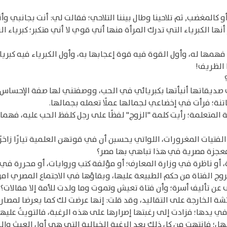
كالمغضب, ثم تلاحينا وطال بيننا التلاحي؛ فقالت لي: أنت بجانبي وأ
نها الكبرياء التي تدرك المرأة منها أني قوي لا أني متكبر؛ كبرياء ا
ن فهمها له، وأول القوة فيه قوة إعجابها به، وأول الكبرياء فيه كبري
 الظريف!
صديقاتها أنبأتها بكبريائي في الحب، ووصفتني لها صفة الإحساس لا
فاتنة؛ فرأت في إخضاعي لجمالها عملًا تعمله بجمالها.
 المتعلمة؛ رأيت كلمة "الزوج" لفظًا على رجل كلفظ الحب عليه، فهما
فتيات المغرورات، اللواتي يحسبن أن في قوتهن العلمية تيارًا زاخرً
ة معجزة مصرية في هذا تباهي بها مصر؟
 أو ناظرة في وزارة المعارف؛ أو مؤلفة كتب وروايات، أو محررة في 
لفتاة من حكم الطبيعة عليها، وبقاؤها في الاجتماع المصري امرأة بلا 
 عن تأليف أسرة؛ وأن فتاة تعيش وتموت وما ولدت للأمة إلا مقالات؟
شة الخارجة على التقاليد، وقد قلت: إنها عرضت لك كما يعرضا لمصارع
ي يدها؛ فزادت إلى رغبتها إصرارها على هذه الرغبة، فالتويتُ عليه
هل؛ فانتهت من كل ذلك بعد الرغبة الخيالية التي هي أول العبث والد