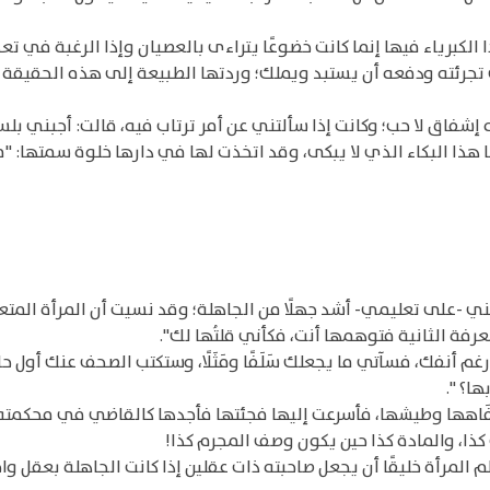
 الكبرياء فيها إنما كانت خضوعًا يتراءى بالعصيان وإذا الرغبة في تعذي
 على تجرئته ودفعه أن يستبد ويملك؛ وردتها الطبيعة إلى هذه الحقيقة 
لأنه إشفاق لا حب؛ وكانت إذا سألتني عن أمر ترتاب فيه، قالت: أجبني 
 هذا البكاء الذي لا يبكى، وقد اتخذت لها في دارها خلوة سمتها: "مح
تني -على تعليمي- أشد جهلًا من الجاهلة؛ وقد نسيت أن المرأة المت
فة الثانية فتوهمها أنت، فكأني قلتُها لك".
رغم أنفك، فسآتي ما يجعلك سَلَفًا ومَثَلًا، وستكتب الصحف عنك أول 
ا؟ ".
اهها وطيشها، فأسرعت إليها فجئتها فأجدها كالقاضي في محكمته، لا 
ث كذا، والمادة كذا حين يكون وصف المجرم كذا!
م المرأة خليقًا أن يجعل صاحبته ذات عقلين إذا كانت الجاهلة بعقل وا