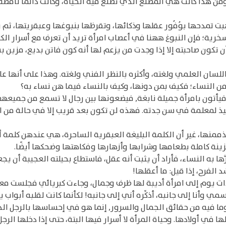
هذا كانت هي المصنع الذي تُصنع فيه الحياة، وكانت دائمًا ناقصة ل
ذهبت تمدحها بوُفُور عقلها وذكائها، وتقرظها بنبوغها وعبقريتها، ثم
سخرية؛ فإن النبوغ ههنا في أعصاب امرأة تريد أن تعرف مع أسرار الكو
 أن تكون صاحبته إلا إذا وجدت من يزعم لها أنه كون فاتن بديع، مز
باللسان العلمي ولغته، وأكثره بالنظر الفني ولغته. وهذا على أنها 
 من النساء؛ فكيف بمن دونها، وكيف بالنساء فيما هن نساء به؟
أتون بامرأة جميلة نابغة, فيضعونها بين رجال لا تسمع من جميعهم إل
يذ لمعلمة في سن جدته. فهذه لن تكون بعد قريب إلا في حالة من اثنتي
يذممنها، غير أن الكلمة البليغة العبقرية الساحرة، هي عندهن كلمة أخر
ينة كاملة بطعامها وشرابها وأزهارها وفكاهتها وضحكها أيضًا.
ا به النساء، فأراد أن يثبت أنه عقل، فاستطاع بحيلته العجيبة أن يجع
د الفرح، إذا قيل: ما أعقلها!
ت يوم إلى امرأة أديبة لها ظرف وجمال، وجاءت كبريائي فجلست معنا,
 وأنا إلى جانبه، أذكِّره أني إلى جانبه! لكأنما كانت لقلبه أبواب 
 فيه من حقائق الجمال والسرور, إنما هو في إحساسها بالرجل الذي اخ
ا في أولادها. وحياة المرأة لا أسرار فيها البتة، حتى إذا دخلها الرج