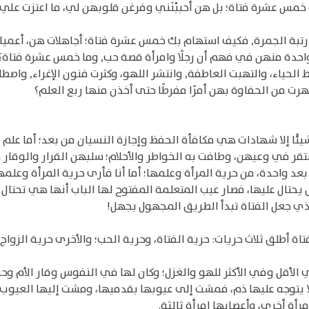
بت خمس عشرة فتاة؛ بل هن أحببْنَني وفرغن قلوبهن لي، ما اعتزت عل
 رتبة الجمرة, فكيف استهام بك خمس عشرة فتاة؛ أجاهلات هن، أعمي
احدة منهن في فهم أن رجلًا وامرأة قصة حب, وما خمس عشرة فتاة؟ و
 الحياء، والتهبت العاطفة, وانتشر اللهو، وكثرت فنون الإغراء, واصطل
هرت من الحفاوة بهن أمرًا مفرطًا حتى أخذن منها ربع العلم؟
يئًا إلا شهادات هي مكافأة الحفظ وإجازة النسيان من بعد؛ أما علم
ر في وعيهن، وطافت به الخواطر والأحلام؛ سلبهن القرار والوقار فمث
عد واحدة، من حرية المرأة وعلمها؛ أما أنا فأرى حرية المرأة وعلمها 
حتال عليها، فصار عيب المتعلمة المفتوح لها الباب أنها هي تحتال عل
لذي جعل الفتاة تبدأ الطريق المجهول بجهل!
ة أطلق ثلاث حريات: حرية الفتاة، وحرية الحب؛ والأخرى حرية الزواج، و
في الأقل وفي الأكثر للهو والغزل؛ وكان لها في النفوس وقار الأم وحر
ا يتوجه عليها ذم، فمشت إلى عيوبها بقدميها، ومشت إليها العيوب ب
أة أخرى، وأعصابها امرأة ثالثة.