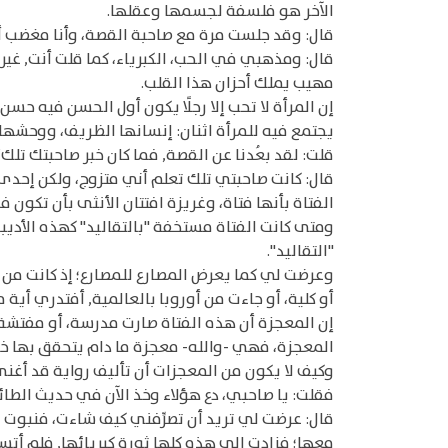
الآخر هو فلسفة لجسمها وعقلها.
قال: وقد جلست مرة مع صاحبة القصة، وأنا مغضب أو 
قال: ومذهبي في الحب، الكبرياء، كما قلت أنت, غير أ
مهيب يملك أحزان هذا القلب.
إن المرأة لا تحب إلا رجلًا يكون أول الحسن فيه حس
يجتمع فيه للمرأة اثنان: إنسانها الظريف، ووحشها
قلت: لقد بعُدنا عن القصة, فما كان خبر صاحبتك تلك؟
قال: كانت صاحبتي تلك تعلم أني متزوج، ولكن إحدى 
الفتاة بأنها فتاة، وغريزة افتتان الأنثى بأن تكون 
ومتى كانت الفتاة مستخفة "بالتقاليد" كهذه الأديبة
"التقاليد".
وعرضت لي كما يعرض المصارع للمصارع؛ إذ كانت من ال
أو كلية، أو جاءت من أوروبا بالعالمية, أفتدري أي
إن المعجزة أن هذه الفتاة صارت مدرسة، أو مفتشة،
المعجزة، فهي -والله- معجزة ما دام يتحقق بها خروج ا
وكيف لا يكون من المعجزات أن تأليف رواية قد أغنى
فقلت: يا صاحبي، دع هؤلاء وخذ الآن في حديث الطائ
قال: عرضت لي تريد أن تصرِّفني كيف شاءت، فنبوت ف
معها؛ فزادت إلى هذه كلها ثورة كبريائها, فلم أتس