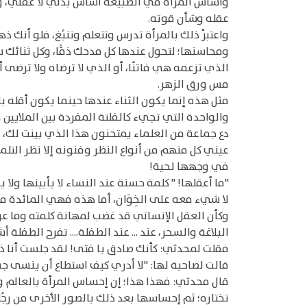
وأساس المرأة في الطبيعة أساس بدني لا عقلي، ومن 
عقله وشأن قوته.
واعتبرْ ذلك بالمرأة تدرس وتتعلم وتنبُغ، فلو أنك 
ومحاسنها؛ لتحول عندها كل مدحك ذمًّا، وكل ثنائك 
الذي تزعمه هي فاتنًا، أو الذي لا ترضاه ولا ترضى
مس ورق الزهر.
مثل هذه إنما يكون الثناء عندها حينما يكون أقله 
والواحدة التي تجيء كالفلتة المفردة بين الملايين
دع جماعة من العلماء يمتحنون هذا الذي بينت لك، في
عيني كل منهم من أنواع النظر وفنونه إلا نظر التلم
في وجهها لحية!
"ما أعقلها! " كلمة حسنة عند النساء لا يأبينها ولا 
لا شيء معه على الخِوَان، أما هذه فهي المائدة مز
وكأن العقل الإنساني قد غضب لمهانة كلمته وما عرَّه
البلاغة والسحر، عند ... عند الطفلة.... تفرح الطفلة أش
فقلت لمحدثي: كأنك صادق يا فتى! لقد جلست أنا ذا
قالت لصاحبة لها: "لا أدري كيف استطاع أن ينسى جسمي
قال محدثي: فهذا هذا؛ إن إحساس المرأة بالعالم وما
تختاره؛ ثم إحساسها بعد ذلك بالصور الأخرى من رجُله