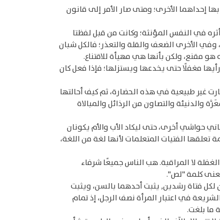
ّ بها إحداهما الأخرى؛ ومتى صار الأمر إلى قانون
ف أثره في النفس المؤنثة؛ وكانت من قبل لفظتا
ة، وفي الأخرى الضعف والقلة والتعذر؛ فالكل شبان
 هو مقنع، ولكن بأنها هي مهيأة للاقتناع.
 رأيها مغفلًا حتى يخدعها ويستزلها؛ فإذا فعل كان
رت غير طبيعية في هذه الحضارة، ثم كيف أحالتها
ة والدنيئة والتصاون من الرذائل والمبالاة
ني حواشي أخرى، حتى ليكاد الأب والأم يكونان
 تعلقها الفتيات المتعلمات لأنها لغة من اللغة،
الغفلة لا المراقبة. هب الناس جميعًا شرفاء
عنى كلمة "لص".
ن لكل فتاة رشدين, يثبت أحدهما بالسن، ويثبت
لشريعة في اعتبار المرأة نصف الرجل، إذ تمام
 ما بلغت.