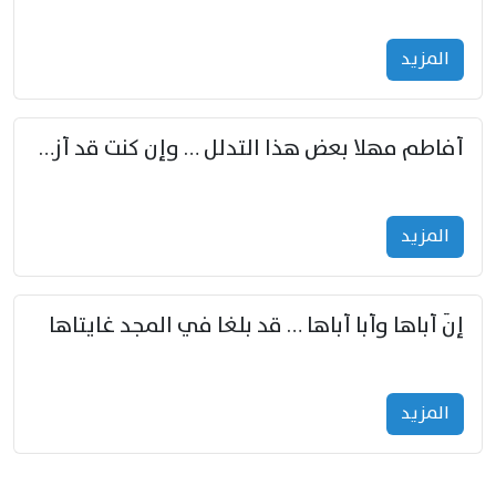
المزید
أفاطم مهلا بعض هذا التدلل … وإن كنت قد أزمعت صرمي فأجملي
المزید
إنّ أباها وأبا أباها … قد بلغا في المجد غايتاها
المزید