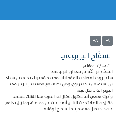
A+
A-
‌‌السَفّاح اليَربوعي
- 71 هـ / ? - 690 م
السَفّاح بن بُكَير بن معدان اليربوعي.
شاعر روى له صاحب المفضليات قصيدة في رثاء يحيى بن شداد
بن ثعلبة، من بني يربوع، وكان يحيى مع مصعب بن الزبير في
اليوم الذي قتل فيه،
وأدرك مصعب أنه مقتول فقال له: انصرف فما لقتلك معنى،
فقال: والله لا تحدث الناس أني رغبت عن مصرعك، وما زال يدافع
عنه حتى قتل معه، فرثاه السفاح لوفاته