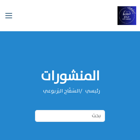
المنشورات
رئيسي
‌‌السَفّاح اليَربوعي