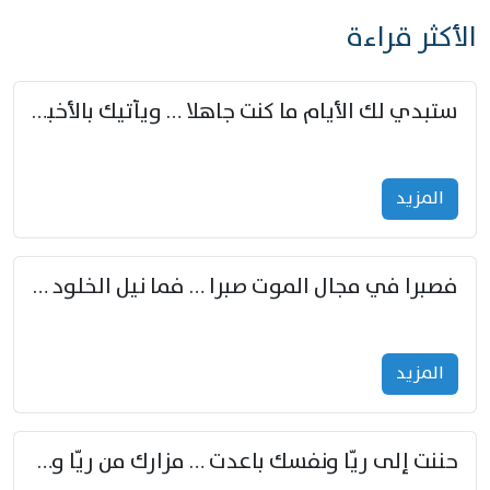
الأكثر قراءة
ستبدي لك الأيام ما كنت جاهلا … ويأتيك بالأخبار من لم تزوّد
المزید
فصبرا في مجال الموت صبرا … فما نيل الخلود بمستطاع
المزید
حننت إلى ريّا ونفسك باعدت … مزارك من ريّا وشعباكما معا