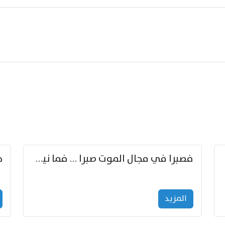
زوّد
فصبرا في مجال الموت صبرا … فما نيل الخلود بمستطاع
المزید