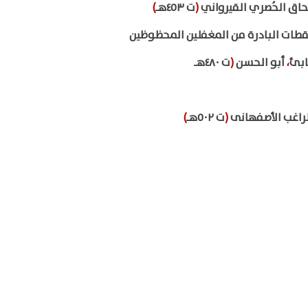
اق الحُصري القيرواني
(
ت ٤٥٣هـ
)
قطات البادرة من المغفلين المحظوظين
ابئ
،
أبو الحسن
(
ت ٤٨٠هـ
لراغب الأصفهانى
(
ت ٥٠٢هـ
)