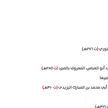
ينوري
(
ت ٢٧٦هـ
)
ي
،
أبو العباس
،
المعروف بالمبرد
(
ت ٢٨٥هـ
)
يرها
 أبي محمد بن المبارك اليزيدى
(
ت ٣١٠هـ
)
٣هـ
)