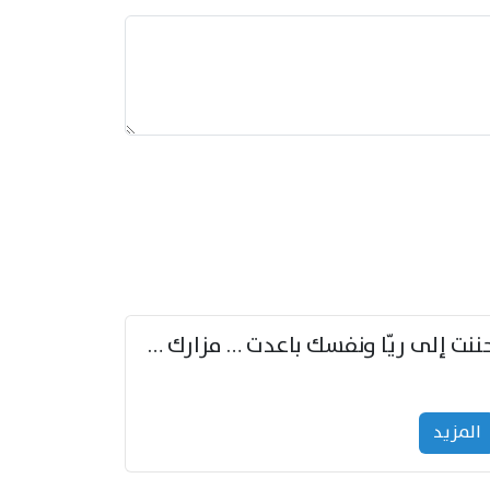
حننت إلى ريّا ونفسك باعدت … مزارك من ريّا وشعباكما معا
المزید