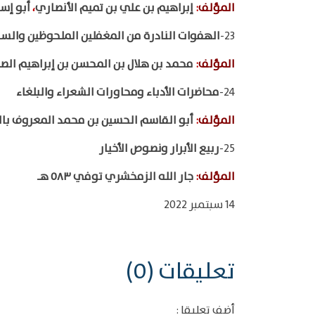
المؤلف
:
إبراهيم بن علي بن تميم الأنصاري
،
أبو إسح
23-
الهفوات النادرة من المغفلين الملحوظين والس
المؤلف
:
محمد بن هلال بن المحسن بن إبراهيم الص
24-
محاضرات الأدباء ومحاورات الشعراء والبلغاء
المؤلف
:
أبو القاسم الحسين بن محمد المعروف با
25-
ربيع الأبرار ونصوص الأخيار
المؤلف
:
جار الله الزمخشري توفي ٥٨٣ هـ
14 سبتمبر 2022
تعليقات (0)
أضف تعليقا :