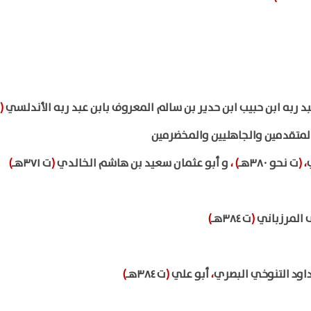
 ربه ابن حبيب ابن حدير بن سالم المعروف بابن عبد ربه الأندلسي
(
المتقدمين والجاهليين والمخضرمين
،
(
ت نحو ٣٨٠هـ
)
،
و أبو عثمان سعيد بن هاشم الخالدي
(
ت ٣٧١هـ
)
 المرزباني
(
ت ٣٨٤هـ
)
اود التنوخي البصري
،
أبو علي
(
ت ٣٨٤هـ
)