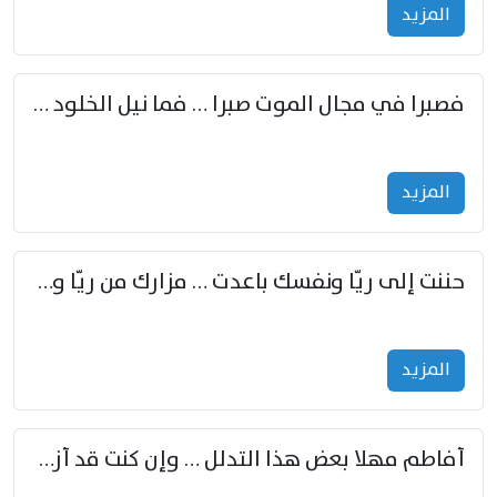
المزید
فصبرا في مجال الموت صبرا … فما نيل الخلود بمستطاع
المزید
حننت إلى ريّا ونفسك باعدت … مزارك من ريّا وشعباكما معا
المزید
أفاطم مهلا بعض هذا التدلل … وإن كنت قد أزمعت صرمي فأجملي