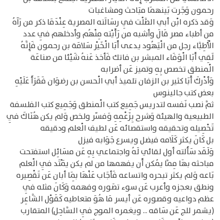
رحمون وَجَرت بَينهمَا مبَاحث ومشاغبات
وَقد ذكره ابْن أبي الصَّلْت فِي رسَالَته المصرية عِنْدَمَا ذكر من رَآهُ
من أطباء مصر قَالَ وأشبه من رَأَيْته مِنْهُم وأدخلهم فِي عدد
الْأَطِبَّاء رجل من الْيَهُود يدعى أَبَا الْخَيْر سَلامَة بن رحمون فَإِنَّهُ
لَقِي أَبَا الْوَفَاء المبشر بن فاتك فَأخذ عَنهُ شَيْئا من صناعَة
الْمنطق تخصص بِهِ وتميز عَن أضرابه
وَأدْركَ أَبَا كثير بن الزفان تلميذ أبي الْحسن بن رضوَان فَقَرَأَ عَلَيْهِ
بعض كتب جالينوس
ثمَّ نصب نَفسه لتدريس جَمِيع كتب الْمنطق وَجَمِيع كتب الفلسفة
الطبيعية والهيئة وَشرح بِزَعْمِهِ وَفسّر ولخص وَلم يكن هُنَاكَ فِي
تَحْصِيله وتحقيقه واستقصائه عَن لطيف الْعلم ودقيقه
بل كَانَ يكثر كَلَامه فيضل ويسرع جَوَابه فيزل
وَلَقَد سَأَلته أول لقائي لَهُ واجتماعي بِهِ عَن مسَائِل استفتحت
مباحثه بهَا مِمَّا يُمكن أَن يفهمها من لم يكن يَمْتَد فِي الْعلم
بَاعه وَلم يكثر تبحره واتساعه فَأجَاب عَنْهَا بِمَا أبان عَن تَقْصِيره
ونطق بعجزه وأعرب عَن سوء تصَوره وفهمه وَكَانَ مثله فِي
عظم دواعيه وقصوره عَن أيسر مَا هُوَ متعاطيه كَقَوْل الشَّاعِر
(يشمر للج عَن سَاقه ... ويغمره الموج فِي السَّاحِل) المتقارب