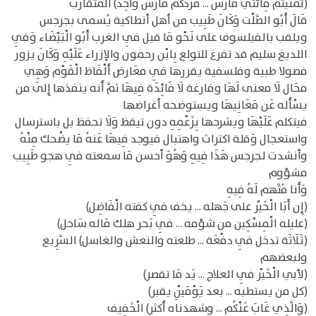
(تمنيتم مِائَتي فَارس ... فردكم فَارس وَاحِد) المتقارب
قَالَ أَبُو الصَّلْت وَكَانَ طَبِيب من أهل أنطاكية يُسمى بجرجس
ويلقب بالفيلسوف على نَحْو مَا قيل فِي الغرب أَبُو الْبَيْضَاء وَفِي
اللديغ سليم قد تفرغ للتولع بِابْن رحمون والإزراء عَلَيْهِ وَكَانَ يزور
فصولا طبية وفلسفية يقررها فِي معَارض أَلْفَاظ الْقَوْم وَهِي
محَال لَا معنى لَهَا وفارغة لَا فَائِدَة فِيهَا ثمَّ أَنه ينفذها إِلَى من
يسْأَله عَن مَعَانِيهَا ويستوضحه أغراضها
فيتكلم عَلَيْهَا ويشرحها بِزَعْمِهِ دون تيقظ وَلَا تحفظ بل باسترسال
واستعجال وَقلة اكتراث واهتبال فيوجد فِيهَا عَنهُ مَا يضْحك مِنْهُ
وأنشدت لجرجس هَذَا فِيهِ وَهُوَ أحسن مَا سمعته فِي هجو طَبِيب
مشؤوم
وَأَنا مُتَّهم لَهُ فِيهِ
(إِن أَبَا الْخَيْر على جَهله ... يخف فِي كفته الْفَاضِل)
(عليله الْمِسْكِين من شؤمه ... فِي بَحر هلك مَاله سَاحل)
(ثَلَاثَة تدخل فِي دفْعَة ... طلعته والنعش والغاسل) السَّرِيع
ولبعضهم
(لأبي الْخَيْر فِي العلاج ... يَد مَا تقصر)
(كل من يستطبه ... بعد يَوْمَيْنِ يقبر)
(وَالَّذِي غَابَ عَنْكُم ... وشهدناه أَكثر) الْخَفِيف