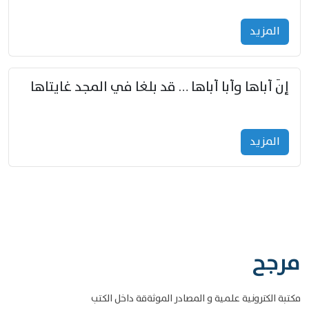
المزید
إنّ أباها وأبا أباها … قد بلغا في المجد غايتاها
المزید
مرجح
مكتبة الكترونية علمية و المصادر الموثةقة داخل الكتب