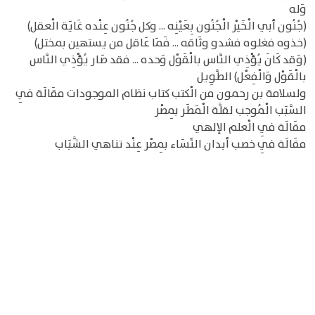
وَله
(جُنُون أبي الْخَيْر الْجُنُون بِعَيْنِه ... وكل جُنُون عِنْده غَايَة الْعقل)
(خذوه فغلوه فشدو وثَاقه ... فَمَا عَاقل من يستهين بمختل)
(وَقد كَانَ يُؤْذِي النَّاس بالْقَوْل وَحده ... فقد صَار يُؤْذِي النَّاس
بالْقَوْل وَالْفِعْل) الطَّوِيل
ولسلامة بن رحمون من الْكتب كتاب نظام الموجودات مقَالَة فِي
السَّبَب الْمُوجب لقلَّة الْمَطَر بِمصْر
مقَالَة فِي الْعلم الإلهي
مقَالَة فِي خصب أبدان النِّسَاء بِمصْر عِنْد تناهي الشَّبَاب