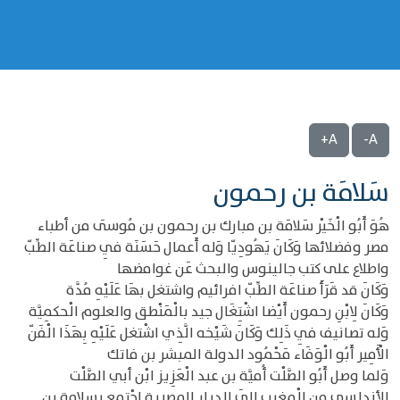
A+
A-
سَلامَة بن رحمون
هُوَ أَبُو الْخَيْر سَلامَة بن مبارك بن رحمون بن مُوسَى من أطباء
مصر وفضلائها وَكَانَ يَهُودِيّا وَله أَعمال حَسَنَة فِي صناعَة الطِّبّ
واطلاع على كتب جالينوس والبحث عَن غوامضها
وَكَانَ قد قَرَأَ صناعَة الطِّبّ افرائيم واشتغل بهَا عَلَيْهِ مُدَّة
وَكَانَ لِابْنِ رحمون أَيْضا اشْتِغَال جيد بالْمَنْطق والعلوم الْحكمِيَّة
وَله تصانيف فِي ذَلِك وَكَانَ شَيْخه الَّذِي اشْتغل عَلَيْهِ بِهَذَا الْفَنّ
الْأَمِير أَبُو الْوَفَاء مَحْمُود الدولة المبشر بن فاتك
وَلما وصل أَبُو الصَّلْت أُميَّة بن عبد الْعَزِيز ابْن أبي الصَّلْت
الأندلسي من الْمغرب إِلَى الديار المصرية اجْتمع بسلامة بن