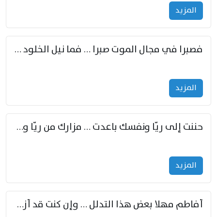
المزید
فصبرا في مجال الموت صبرا … فما نيل الخلود بمستطاع
المزید
حننت إلى ريّا ونفسك باعدت … مزارك من ريّا وشعباكما معا
المزید
أفاطم مهلا بعض هذا التدلل … وإن كنت قد أزمعت صرمي فأجملي