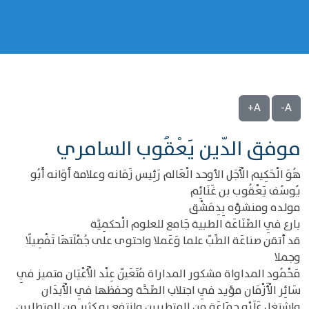
A+
A-
موفق الدّين يَعْقُوب السامري
هُوَ الْحَكِيم الْأَجَل الأوحد الْعَالم رَئِيس زَمَانه وعلامة أَوَانه أَبُو
يُوسُف يَعْقُوب بن غَنَائِم
مولده ومنشؤه بِدِمَشْق
بارع فِي الصِّنَاعَة الطبية جَامع للعلوم الْحكمِيَّة
قد أتقن صناعَة الطِّبّ علما وَعَملا واحتوى على جُمْلَتهَا تَفْصِيلًا
وجملا
مَحْمُود المداواة مشكور المداراة مُتَعَيّن عِنْد الْأَعْيَان متميز فِي
سَائِر الْأَزْمَان مؤيد فِي اجتلاب الصِّحَّة وحفظها فِي الْأَبدَان
واشتغل عَلَيْهِ جمَاعَة من المتطببين وانتفع بِهِ كثير من المتطلبين