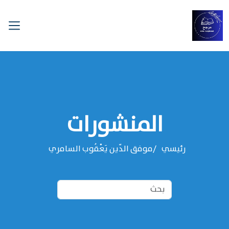
المنشورات
رئيسي
موفق الدّين يَعْقُوب السامري