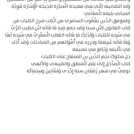
وَله التصانيف الَّتِي هِيَ فصيحة الْعبارَة صَحِيحَة الْإِشَارَة قَوِيَّة
المباني بليغة الْمعَانِي
ولموفق الدّين يَعْقُوب السامري من الْكتب شرح الكليات من
كتاب القانون لِابْنِ سينا وَقد جمع فِيهِ مَا قَالَه ابْن خطيب الرّيّ
فِي شَرحه للكليات وَكَذَلِكَ مَا قَالَه القطب الْمصْرِيّ فِي شَرحه لَهَا
وَمَا قَالَه غَيرهمَا وحرره فِي أَقْوَالهم من المباحثات وَقد أَجَاد
فِي تأليفه وَبَالغ فِي تصنيفه
حل شكوك نجم الدّين بن المنفاخ على الكليات
كتاب الْمدْخل إِلَى علم الْمنطق والطبيعي والآلهي
توفّي فِي شهر رَمَضَان سنة إِحْدَى وَثَمَانِينَ وسِتمِائَة