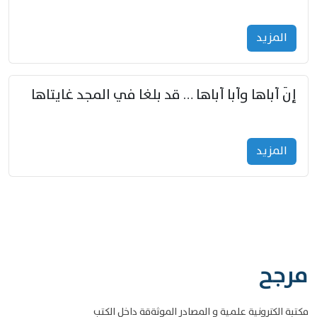
المزید
إنّ أباها وأبا أباها … قد بلغا في المجد غايتاها
المزید
مرجح
مكتبة الكترونية علمية و المصادر الموثةقة داخل الكتب