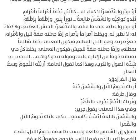
أوْ تَزجُروا مُكْفهِرّاً لا كِفاَء له ... كالَّليْلِ يَخْلِطُ أصْراماً بأصْرامِ
تَبْدو كواكِبُه والشَّمْسُ طالِعةٌ ... نوراً بِنورٍ وإظْلاماً بِإظْلامِ
أو تزجروا عطف على ما قبله، والمُكْفهِرّ: الجيش العظيم، ولا كِفاءَ
له: لا نظير له، ويخلط أصراماً بأصرام إمّا جعلته صفةً لليل والأصْرام
جمعُ صريم وهو الليل المظلم فيكون المعنى يخلط مُظلماً
بمظلم، وإمّا جعلته صفةً للجيش فيكون المعنى: يخلط كلّ حي
بقبيلته خوفاً من الإغارة عليه، وقوله تبدو كواكبه. . . البيت يريد:
شِدّة الهول والكرب، وهذا كما تقول العامة: أرَيْتُه النُّجومَ وسطَ
النهار.
قال الفرزدق:
أريكَ نُجومَ اللّيلِ والشَّمْسُ حَيَّةٌ
وقال طرفة:
وتُريكَ النَّجْمَ يَجْري بالظُّهُرْ
وفي هذا المعنى يقول جرير:
والشَّمْسُ طالِعةٌ لَيْسَتْ بِكاسِفةٍ ... تبكي عليك نُجومَ الليلِ
والقَمَرا
يقول: إن الشمس طالعة وليست بكاسفة نجومَ الليل، لشدة
الغم والكرب الذي فيه الناس، فنجوم مفعولُ كاسفة