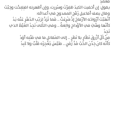
مُغْمَدِ
يقول: إن أخفيت الكيدَ ظفِرْتَ وسُررت، وإن أظهرته افتِضِحْت وخِبْتَ
وقال يصف أفاعيل رُمْح الممدوح في أعدائه:
أنْهَبْتَ أرْواحَه الأرْماحَ إذْ شُرِعَتْ ... فَما تُرَدُّ لِرَيْبِ الدَّهْرِ عَنْه يَدُ
كأنَّها وهْيَ في الأوْداجِ والِغةٌ ... وفي الكُلى تَجِدُ الغَيْظَ الذي
تَجِدُ
مِنْ كُلِّ أزْرقَ نَظَّارٍ بلا نَظَرٍ ... إلى المَقاتلِ ما في مَتْنِه أوَدُ
كأنَّه كانَ خِدْنَ الحُبِّ مُذْ زَمَنٍ ... فلَيْسَ يُعْجِزُه قَلْبٌ ولا كَبِدُ