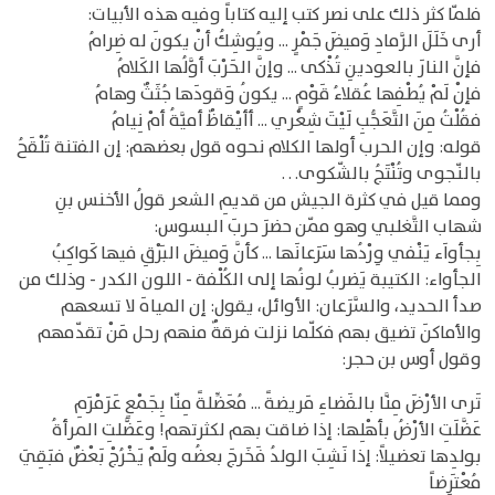
فلمّا كثر ذلك على نصر كتب إليه كتاباً وفيه هذه الأبيات:
أرى خَلَلَ الرَّمادِ وَميضَ جَمْرٍ ... ويُوشِكُ أنْ يكونَ له ضِرامُ
فإنَّ النارَ بالعودينِ تُذْكى ... وإنَّ الحَرْبَ أوَّلُها الكَلامُ
فإنْ لَمْ يُطْفِها عُقلاءُ قَوْمٍ ... يكونُ وَقودَها جُثَثٌ وهامُ
فقُلْتُ مِنَ التَّعَجُّبِ لَيْتَ شِعْري ... أأيْقاظٌ أميَّةُ أمْ نِيامُ
قوله: وإن الحرب أولها الكلام نحوه قول بعضهم: إن الفتنة تُلْقَحُ
بالنّجوى وتُنْتَجُ بالشّكوى. . .
ومما قيل في كثرة الجيش من قديمِ الشعر قولُ الأخنس بنِ
شهاب التَّغلبي وهو ممّن حضرَ حربَ البسوس:
بِجأواَء يَنْفي وِرْدُها سَرَعانَها ... كأنَّ وَميضَ البَرْقِ فيها كَواكِبُ
الجأواء: الكتيبة يَضربُ لونُها إلى الكُلْفة - اللون الكدر - وذلك من
صدأ الحديد، والسَّرَعان: الأوائل، يقول: إن المياهَ لا تسعهم
والأماكنَ تضيق بهم فكلّما نزلت فرقةٌ منهم رحل مَنْ تقدّمهم
وقول أوس بن حجر:
تَرى الأرْضَ مِنَّا بالفَضاءِ مَريضةً ... مُعَضِّلةً مِنّا بِجَمْعٍ عَرَمْرَمِ
عَضَّلَتِ الأرْضُ بأهْلِها: إذا ضاقت بهم لكثرتهم! وعَضَّلتِ المرأةُ
بولدِها تعضيلاً: إذا نَشِبَ الولدُ فَخَرجَ بعضُه ولَمْ يَخْرُجْ بَعْضٌ فبَقِيَ
مُعْتَرِضاً