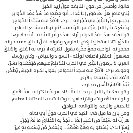
قالوا: وأحسنُ من قولِ النابغة قولُ زيد الخيل:
بَني عامرٍ هلْ تَعْرِفونَ إذا غَدا ... أبو مِكْنَفٍ قدْ شَدَّ عَقْدَ الدَّوابِرِ
بِجيشٍ تَضِلُّ البُلْقُ في حَجَراتِه ... تَرى الأكْمَ منه سُجَّداً للحَوافِرِ
وجَمْعٍ كمثلِ الليلِ مُرْتَجِس الوَغى ... كثيرٍ تواليه سَريعِ البَوادِرِ
قوله: قد شدَّ عقدَ الدوابر أراد: شدَّ دوابِرَ البَيْضة - أي مآخيرَها -
بالدَّرْع لئلا تسقط إذا ركض الفارس: وقوله: تضلُّ البلق في حَجراته
فحَجَراته: نواحيه جمعُ حَجْرة يقول: لكثرته لا يُرى به الأبلق والأبلقُ
مشهورُ المنظر لاختلاف لونَيْه - السواد والبياض - وكان رؤساء
العرب لا يركبون البُلْقَ في الحرب لئلا تنِمَّ عليهم فيُقْصَدوا بشرّ،
وقوله: ترى الأكْمَ منه سجداً للحوافر يقول: لكثرة الجيش يَطْحَن
الأكم حتّى يُلْصقَها بالأرض:
يَدَعُ الأكامَ كأنَّهن صحارى
وقوله: كمثل الليل يريد: ظلمةً يكاد سوادُه لكثرته يسدُّ الأفق،
والوغى: الأصوات، والارتجاس: صوت الشيء المختلط العظيم
كالجيش والرعد، والتوالي: اللواحق
ومن بارع ما قيل في الكيد في الحرب قولُ أبي تمام:
هَزَزْتَ له سَيْفاً من الكيدِ إنّما ... تُجَذُّ به الأعْناقُ ما لَمْ يُجَرَّدِ
يَسُرُّ الذي يَسْطو به وهْوَ مُغْمَدٌ ... ويَفْضَحُ مَنْ يَسْطو بهِ غيرَ