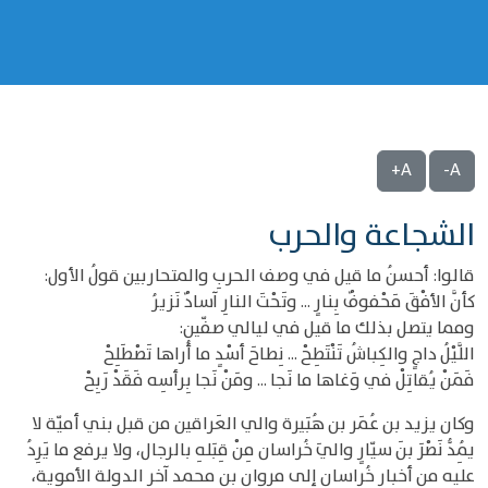
A+
A-
الشجاعة والحرب
قالوا: أحسنُ ما قيل في وصف الحربِ والمتحاربين قولُ الأول:
كأنَّ الأفْقَ مَحْفوفٌ بِنارٍ ... وتَحْتَ النارِ آسادٌ نَزيرُ
ومما يتصل بذلك ما قيل في ليالي صفّين:
اللَّيْلُ داجٍ والكِباشُ تَنْتَطِحْ ... نِطاحَ أسْدٍ ما أُراها تَصْطَلِحْ
فَمَنْ يُقاتِلْ في وَغاها ما نَجا ... ومَنْ نَجا بِرأسِه فَقَدْ رَبِحْ
وكان يزيد بن عُمَر بن هُبَيرة والي العَراقين من قبل بني أميّة لا
يُمِدُّ نَصْرَ بنَ سيّارٍ واليَ خُراسان مِنْ قِبَلهِ بالرجال، ولا يرفع ما يَرِدُ
عليه من أخبار خُراسان إلى مروان بن محمد آخر الدولة الأموية،