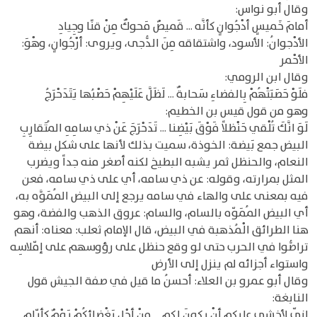
وقال أبو نواس:
أمامَ خَميسٍ أدْجُوانٍ كأنَّه ... قَميصٌ مَحوكٌ مِنْ قنًا وجِيادِ
الأدْجوانُ: الأسود، واشتقاقه مِنَ الدُّجى، ويروى: أرْجُوانٍ، وهْوَ:
الأحْمر
وقال ابن الرومي:
فلَوْ حَصَبَتْهُمْ بِالفضاءِ سَحابةٌ ... لَظَلَّ عَلَيْهِمْ حَصْبُها يَتَدَحْرَجُ
وهو من قول قيس بن الخطيم:
لَوَ انَّكَ تُلْقي حَنْظلاً فَوْقَ بَيْضِنا ... تَدَحْرَجَ عَنْ ذي سامِهِ المُتَقارِبِ
البيض جمع بَيضة: الخوذة، سميت بذلك لأنها على شكل بيضة
النعام، والحنظل ثمر يشبه البطيخ لكنه أصغر منه جداً ويضرب
المثل بمرارته، وقوله: عن ذي سامه، أي على ذي سامه، فعن
فيه بمعنى على والهاء في سامه يرجع إلى البيض المُمَوَّه به،
أي البيض المُمَوّه بالسام، والسام: عروق الذهب والفضة، وهو
هنا الطرائق الْمُذهبة في البيض، قال الإمام ثعلب: معناه: أنهم
تراصُّوا في الحرب حتى لو وقع حنظل على رؤوسهم على إمّلاسِه
واستواء أجزائه لم ينزل إلى الأرض
وقال أبو عمرو بن العلاء: أحسنُ ما قيل في صفة الجيش قول
النابغة:
إنّي لأخشى عليكم أنْ يكونَ لكم ... مِنْ أجْلِ بَغْضائِكُمْ يَوْمٌ كأيّامِ