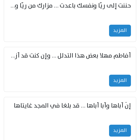
حننت إلى ريّا ونفسك باعدت … مزارك من ريّا وشعباكما معا
المزید
أفاطم مهلا بعض هذا التدلل … وإن كنت قد أزمعت صرمي فأجملي
المزید
إنّ أباها وأبا أباها … قد بلغا في المجد غايتاها
المزید