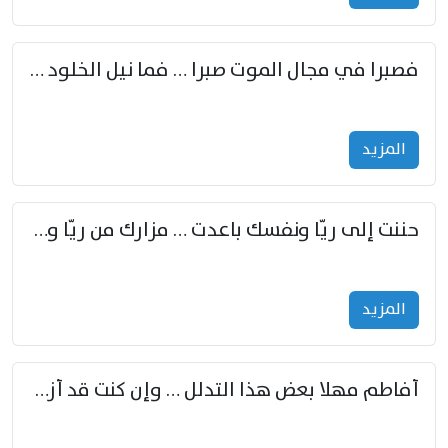
فصبرا في مجال الموت صبرا … فما نيل الخلود بمستطاع
المزید
حننت إلى ريّا ونفسك باعدت … مزارك من ريّا وشعباكما معا
المزید
أفاطم مهلا بعض هذا التدلل … وإن كنت قد أزمعت صرمي فأجملي