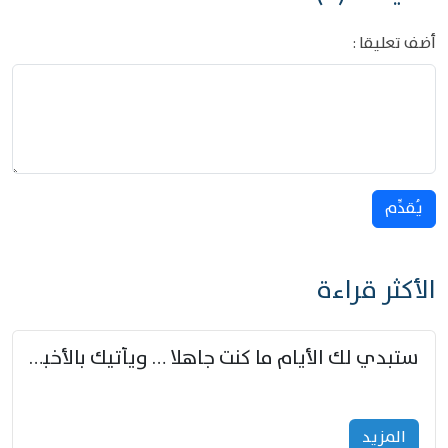
أضف تعليقا :
يُقدِّم
الأكثر قراءة
ستبدي لك الأيام ما كنت جاهلا … ويأتيك بالأخبار من لم تزوّد
المزید