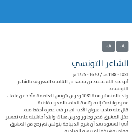
A+
A-
‌‌الشاعر التونسي
1081 - 1138 هـ / 1670 - 1725 م
أبو عبد الله محمد بن محمد بن القاضي المعروف بالشاعر
التونسي.
ولد بالمنستير سنة 1081 ودرس بتونس العاصمة فأخذ عن علماء
عصره وانتهت إليه رئاسة العلم بالمغرب قاطبة.
قال عنه صاحب عنوان الأدب: لم ير في عصره أحفظ منه.
دخل المشرق فحج وجاور ودرس هناك وابتدأ حاشيته على تفسير
أبي السعود بعد أن شرح الديباجة بتونس ثم رجع من المشرق
وولي مشيخة المدرسة المرادية.