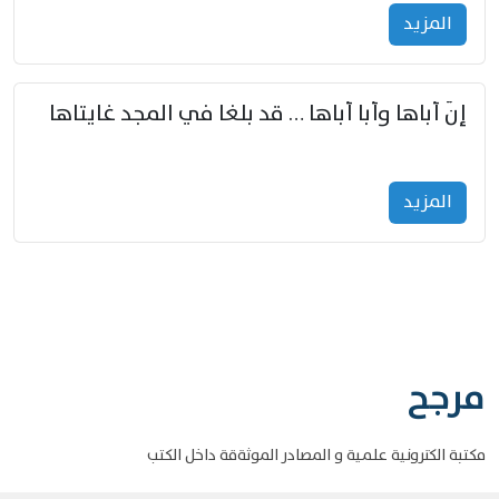
المزید
إنّ أباها وأبا أباها … قد بلغا في المجد غايتاها
المزید
مرجح
مكتبة الكترونية علمية و المصادر الموثةقة داخل الكتب