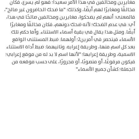
مغايرين ومخالفين في هذا الأمر سعيدًا؛ فهو لم يسرع، فكان
مخالفًا ومغايرًا لهم أيضًا، وكذلك: "ما ضحك الحاضرون غير صالح"،
فالمعنى: أنهم لم يضحكوا، مغايرين ومخالفين صالحًا في هذا،
أي: في عدم الضحك؛ لأنه ضحك دونهم، فكان مخالفًا ومغايرًا
أيضًا. ومثل هذا يقال في بقية أسماء الاستثناء. وأما حكم تلك
الأسماء فينحصر في أمرين2؛ أولهما: ضبط المستثنى الواقع
بعد كل اسم منها، وطريقة إعرابه. وثانيهما: ضبط أداة الاستثناء
الاسمية، وطريقة إعرابها؛ "لأنها اسم لا بد له من موقع إعرابي؛
فيكون مرفوعًا، أو منصوبًا، أو مجرورًا، على حسب موقعه من
الجملة؛ كشأن جميع الأسماء"