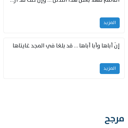
أفاطم مهلا بعض هذا التدلل … وإن كنت قد أزمعت صرمي فأجملي
المزید
إنّ أباها وأبا أباها … قد بلغا في المجد غايتاها
المزید
مرجح