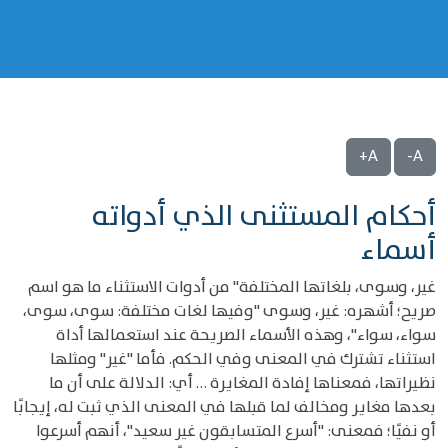
A+
A-
أحكام المستثنى الذي أدواته
أسماء
غير، وسوى، بلغاتها المختلفة" من أدوات الاستثناء ما هو اسم
صريح؛ أشهره: غير، وسوى "وفيها لغات مختلفة: سوى، سوى،
سواء، سواء"، وهذه الأسماء الصريحة عند استعمالها أداة
استثناء تشترك في المعنى وفي الحكم. فأما "غير" ومثلها
نظيراتها، فمعناها إفادة المغايرة … أي: الدلالة على أن ما
بعدها مغاير ومخالف لما قبلها في المعنى الذي ثبت له، إيجابًا
أو نفيًا؛ فمعنى: "أسرع المتسابقون غير سعيد"، أنهم أسرعوا