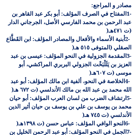
مصادر و المراجع
:
1-
المفتاح في الصرف المؤلف: أبو بكر عبد القاهر بن
عبد الرحمن بن محمد الفارسي الأصل، الجرجاني الدار
(ت ٤٧١هـ
)
2-
أبنية الأسماء والأفعال والمصادر المؤلف: ابن القَطَّاع
الصقلي (المتوفى ٥١٥ هـ
)
3-
المقدمة الجزولية في النحو المؤلف: عيسى بن عبد
العزيز بن يَلَلْبَخْت الجزولي البربري المراكشي، أبو
موسى (ت ٦٠٧هـ
)
4-
الخلاصة في النحو، ألفية ابن مالك المؤلف: أبو عبد
الله محمد بن عبد الله بن مالك الأندلسي (ت ٦٧٢ هـ
)
5-
ارتشاف الضرب من لسان العرب المؤلف: أبو حيان
محمد بن يوسف بن علي بن يوسف بن حيان أثير الدين
الأندلسي (ت ٧٤٥ هـ
)
6-
النحو الوافي المؤلف: عباس حسن (ت ١٣٩٨هـ
)
7-
الجمل في النحو المؤلف: أبو عبد الرحمن الخليل بن