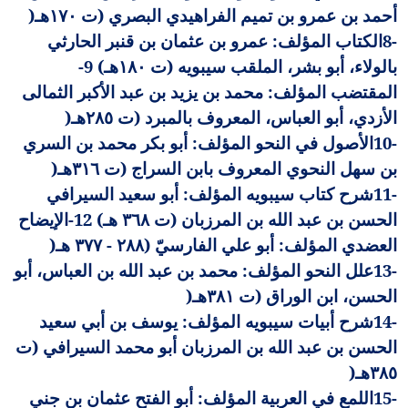
أحمد بن عمرو بن تميم الفراهيدي البصري (ت ١٧٠هـ
)
8-
الكتاب المؤلف: عمرو بن عثمان بن قنبر الحارثي
بالولاء، أبو بشر، الملقب سيبويه (ت ١٨٠هـ) 9-
المقتضب المؤلف: محمد بن يزيد بن عبد الأكبر الثمالى
الأزدي، أبو العباس، المعروف بالمبرد (ت ٢٨٥هـ
)
10-
الأصول في النحو المؤلف: أبو بكر محمد بن السري
بن سهل النحوي المعروف بابن السراج (ت ٣١٦هـ
)
11-
شرح كتاب سيبويه المؤلف: أبو سعيد السيرافي
الحسن بن عبد الله بن المرزبان (ت ٣٦٨ هـ) 12-الإيضاح
العضدي المؤلف: أبو علي الفارسيّ (٢٨٨ - ٣٧٧ هـ
)
13-
علل النحو المؤلف: محمد بن عبد الله بن العباس، أبو
الحسن، ابن الوراق (ت ٣٨١هـ
)
14-
شرح أبيات سيبويه المؤلف: يوسف بن أبي سعيد
الحسن بن عبد الله بن المرزبان أبو محمد السيرافي (ت
٣٨٥هـ
)
15-
اللمع في العربية المؤلف: أبو الفتح عثمان بن جني