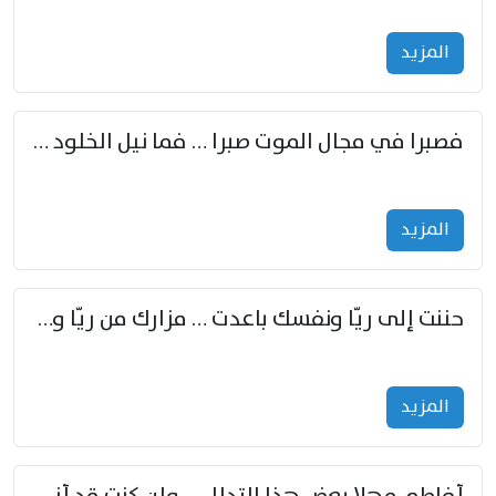
المزید
فصبرا في مجال الموت صبرا … فما نيل الخلود بمستطاع
المزید
حننت إلى ريّا ونفسك باعدت … مزارك من ريّا وشعباكما معا
المزید