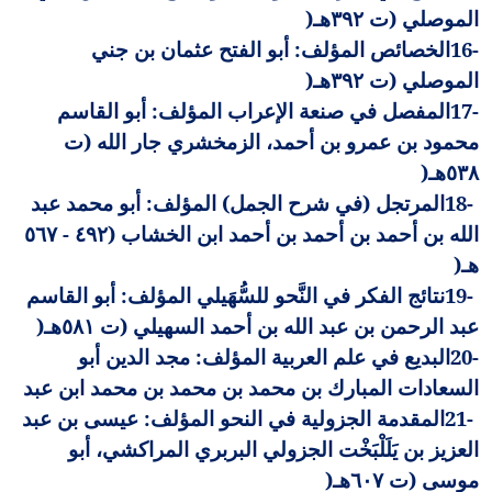
الموصلي (ت ٣٩٢هـ
)
16-
الخصائص المؤلف: أبو الفتح عثمان بن جني
الموصلي (ت ٣٩٢هـ
)
17-
المفصل في صنعة الإعراب المؤلف: أبو القاسم
محمود بن عمرو بن أحمد، الزمخشري جار الله (ت
٥٣٨هـ
)
18-
المرتجل (في شرح الجمل) المؤلف: أبو محمد عبد
الله بن أحمد بن أحمد بن أحمد ابن الخشاب (٤٩٢ - ٥٦٧
هـ
)
19-
نتائج الفكر في النَّحو للسُّهَيلي المؤلف: أبو القاسم
عبد الرحمن بن عبد الله بن أحمد السهيلي (ت ٥٨١هـ
)
20-
البديع في علم العربية المؤلف: مجد الدين أبو
السعادات المبارك بن محمد بن محمد بن محمد ابن عبد
21-
المقدمة الجزولية في النحو المؤلف: عيسى بن عبد
العزيز بن يَلَلْبَخْت الجزولي البربري المراكشي، أبو
موسى (ت ٦٠٧هـ
)