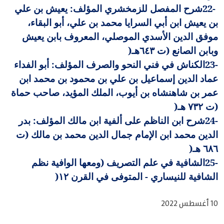
22-
شرح المفصل للزمخشري المؤلف: يعيش بن علي
بن يعيش ابن أبي السرايا محمد بن علي، أبو البقاء،
موفق الدين الأسدي الموصلي، المعروف بابن يعيش
وبابن الصانع (ت ٦٤٣هـ
)
23-
الكناش في فني النحو والصرف المؤلف: أبو الفداء
عماد الدين إسماعيل بن علي بن محمود بن محمد ابن
عمر بن شاهنشاه بن أيوب، الملك المؤيد، صاحب حماة
(ت ٧٣٢ هـ
)
24-
شرح ابن الناظم على ألفية ابن مالك المؤلف: بدر
الدين محمد ابن الإمام جمال الدين محمد بن مالك (ت
٦٨٦ هـ
)
25-
الشافية في علم التصريف (ومعها الوافية نظم
الشافية للنيساري - المتوفى في القرن ١٢
)
10 أغسطس 2022