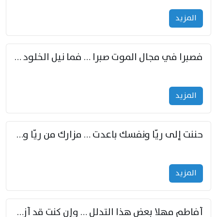
المزید
فصبرا في مجال الموت صبرا … فما نيل الخلود بمستطاع
المزید
حننت إلى ريّا ونفسك باعدت … مزارك من ريّا وشعباكما معا
المزید
أفاطم مهلا بعض هذا التدلل … وإن كنت قد أزمعت صرمي فأجملي