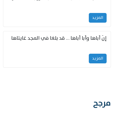
المزید
إنّ أباها وأبا أباها … قد بلغا في المجد غايتاها
المزید
مرجح