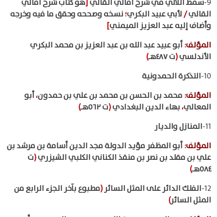
9-
سمط اللآلي في شرح أمالي القالي
[
هو كتاب شرح أمالي
القالي
/
لأبي عبيد البكري
؛
نسخه وصححه وحقق ما فيه وخرجه
وأضاف إليه عبد العزيز الميمني
]
المؤلف
:
أبو عبيد عبد الله بن عبد العزيز بن محمد البكري
الأندلسي
(
ت ٤٨٧هـ
)
10-
التذكرة الحمدونية
المؤلف
:
محمد بن الحسن بن محمد بن علي بن حمدون
،
أبو
المعالي
،
بهاء الدين البغدادي
(
ت ٥٦٢هـ
)
11-
المنازل والديار
المؤلف
:
أبو المظفر مؤيد الدولة مجد الدين أسامة بن مرشد بن
علي بن مقلد بن نصر بن منقذ الكناني الكلبي الشيزري
(
ت
٥٨٤هـ
)
12-
الفلك الدائر على المثل السائر
(
مطبوع بآخر الجزء الرابع من
المثل السائر
)