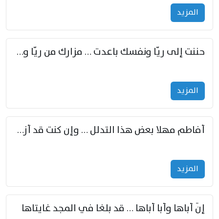
المزید
حننت إلى ريّا ونفسك باعدت … مزارك من ريّا وشعباكما معا
المزید
أفاطم مهلا بعض هذا التدلل … وإن كنت قد أزمعت صرمي فأجملي
المزید
إنّ أباها وأبا أباها … قد بلغا في المجد غايتاها