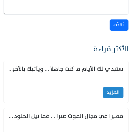
يُقدِّم
الأكثر قراءة
ستبدي لك الأيام ما كنت جاهلا … ويأتيك بالأخبار من لم تزوّد
المزید
فصبرا في مجال الموت صبرا … فما نيل الخلود بمستطاع