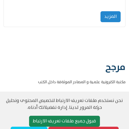
المزید
مرجح
مكتبة الكترونية علمية و المصادر الموثةقة داخل الكتب
نحن نستخدم ملفات تعريف الارتباط لتخصيص المحتوى وتحليل
حركة المرور لدينا. إدارة تفضيلاتك أدناه.
©
حقوق الطبع والنشر مرجح جميع الحقوق محفوظة
سياسة و الخصوصية
قبول جميع ملفات تعريف الارتباط