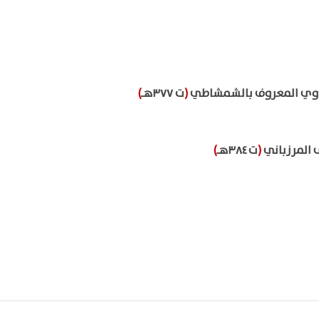
عدوي المعروف بالشمشاطي
(
ت ٣٧٧هـ
)
 المرزباني
(
ت ٣٨٤هـ
)