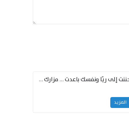
حننت إلى ريّا ونفسك باعدت … مزارك من ريّا وشعباكما معا
المزید