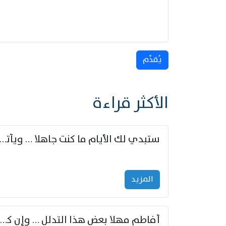
يُقدِّم
الأكثر قراءة
ستبدي لك الأيام ما كنت جاهلا … ويأتيك بالأخبار من لم ت
المزید
أفاطم مهلا بعض هذا التدلل … وإن كنت قد أزمعت صرمي فأجملي