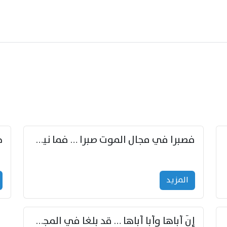
زوّد
فصبرا في مجال الموت صبرا … فما نيل الخلود بمستطاع
المزید
إنّ أباها وأبا أباها … قد بلغا في المجد غايتاها