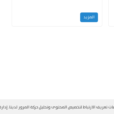
المزید
 تعريف الارتباط لتخصيص المحتوى وتحليل حركة المرور لدينا. إدارة 
©
حقوق الطبع والنشر مرجح جميع الحقوق محفوظة
سياسة و الخصوصية