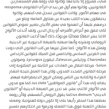
شيء مشروع إلا باتباعها. وكانوا في رومه هم المستشارين
القانونيين، وكانوا هم أول من يبدي الرأي القانوني ressponsa
في مهام الأمور. وكانت القوانين تسجل في كبتهم، وكانوا
يحتفظون بهذه الكتب بعيدة عن متناول العامة؛ وبلغ من
حرصهم عليها أن اتهموا في بعض الأحيان بتغيير نصوص القوانين
لكي تتفق مع أغراض الأشراف أو رجال الدين. ولقد أحدثت الألواح
الاثنا عشر انقلابًا قضائيًا مزدوجًا، ذلك أنها أذاعت القانون
الروماني ونشرته وأنها صبغته بالصبغة الدنيوية غير الدينية.
وتمثل هذه الألواح- كما تمثل غيرها من كتب القانون التي دونت
في القرنين السادس والخامس قبل الميلاد كقوانين كارنداس
Charondas، وزليكس Zaleucus، ليقورغ Lycurgus، وصولون
Solon- مرحلة انتقال من العادات غير الثابتة غير المكتوبة إلى
مرحلة القانون المحدد المدون، وكان هذا العمل نتيجة انتشار
القراءة والكتابة بين الناس وتمكن الروح الديمقراطية فيهم.
يضاف إلى هذا أن "قانون المواطنين" ius civile، كما هو مدون
في الألواح الاثني عشر، قد تحرر من الصبغة الدينية أو "القانون
الديني" ius divinum كما يقول الرومان أنفسهم، وكأن رومه
بعملها هذا استقر رأيها على إلا تكون دولة كهنوتية. وضعف
سلطان الكهنة فوق هذا الضعف وحرموا من احتكارهم تفسير