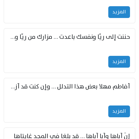
المزید
حننت إلى ريّا ونفسك باعدت … مزارك من ريّا وشعباكما معا
المزید
أفاطم مهلا بعض هذا التدلل … وإن كنت قد أزمعت صرمي فأجملي
المزید
إنّ أباها وأبا أباها … قد بلغا في المجد غايتاها