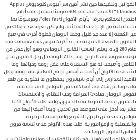
القوانين وتنفيذها حين نشر أمين سر أبيوس كلوديوس Appius
Claudius " الأعمى" في عام 304 تقويمًا يشتمل على أيام
اجتماع المحاكم يعرف "بأيام الأفوال dies fasti"، ومرسومًا بما
يجب اتباعه من الإجراءات القضائية، ولم تكن يعرف هذه وتلك من
غير الكهنة إلا عدد جد قليل. وخطا الرومان خطوة أخرى في صبغ
القانون بالصبغة الدنيوية حين بدأ كرنكانيوس Coruncanius في
عام 280 ق. م يعلم الشعب القانون الروماني وهو أول عمل من
نوعه معروف في التاريخ. ومن ذلك الوقت حل رجل القانون محل
الكاهن وأصبحت له هو السيطرة على عقل رومه وحياتها. وما
لبثت هذه الألواح أن أصبحت أساس برامج التعليم في رومه، وظل
تلاميذ المدارس إلى أيام شيشرون يحفظون ما تحتويه عن ظهر
قلب؛ وما من شك في أنها كانت من العوامل التي بثت في
نفوس الرومان مبادئ الصرامة وحب النظام، والاستمساك
بالقانون وعدم التفريط في الحقوق. ولقد ظلت الألواح الاثنا
عشر بما أدخل على نصوصها من تعديل، وبما أضيف إليها من
قوانين جديدة عن طريق التشريع والمراسيم البريترية
والقنصلية والإمبراطورية، ظلت هذه الألواح مدى تسعة قرون
أساس القانون الروماني.
وكان قانون المرافعات في كتاب القوانين الروماني وافيًا شديد