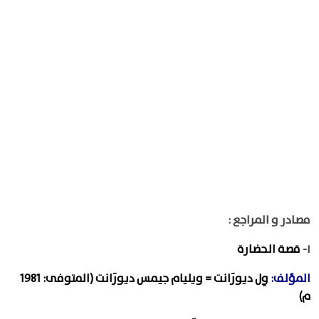
مصادر و المراجع :
١-
قصة الحضارة
المؤلف:
وِل ديورَانت = ويليام جيمس ديورَانت (المتوفى: 1981
م)