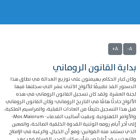
A+
A-
بداية القانون الروماني
وكان كبار الحكام يهيمنون على توزيع العدالة في نطاق هذا
الدستور الفذ تطبيقًا للألواح الاثنى عشر التي سجلتها فيها
لجنة العشرة. ولقد كان تسجيل القانون الروماني في هذه
الألواح حادثًا هامًا في التاريخ الروماني؛ وكان القانون الروماني
قبل هذا التسجيل خليطًا من العادات القبلية، والمراسيم الملكية،
والأوامر الكهنوتية. وبقيت أساليب القدماء- Mos Maiorum-
إلى آخر أيام رومه الوثنية القدوة الخلقية الصالحة، والمعين
الذي تستمد منه القوانين؛ ومع أن الخيال، والرغبة في الإصلاح
والتهذيب، قد أعليا من شأن سكان المدن القساة في عهد