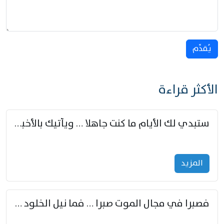
يُقدِّم
الأكثر قراءة
ستبدي لك الأيام ما كنت جاهلا … ويأتيك بالأخبار من لم تزوّد
المزید
فصبرا في مجال الموت صبرا … فما نيل الخلود بمستطاع