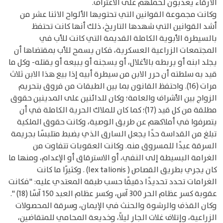
الأرقاء يعذبون لحملهم على الاعتراف.
وكانت مجموعة القوانين التي تحتويها الألواح الاثنا عشر من
أشد القوانين التي شهدها التاريخ، ذلك أنها كانت تحتفظ
بالسيطرة الأبوية الكاملة القديمة التي كانت للأب في
المجتمعات الزراعية العسكرية، فكان يسمح للأب بمقتضاها أن
يجلد ابنه أو يربطه بالأغلال، أو يسجنه أو يبيعه أو يقتله- وكل ما
قيد به سلطته أن حرر الابن من سيطرة أبيه إذا بيع هذا الابن ثلاث
مرات (16). واحتفظ القانون بما بين الطبقات من فروق بتحريم
الزواج بين الأشراف والعامة؛ وكان للدائنين على المدينين حقوق
مطلقة من كل قيد (17)؛ كما كان للملاك الحرية الكاملة في أن
يتصرفوا في أملاكهم عن طريق الوصية، وكانت حقوق الملكية
تبلغ من القداسة حدًا يجعل السارق الذي يضبط متلبسًا بجريمة
السرقة عبدًا للمسروق منه. وكانت العقوبات تتفاوت من
الغرامة البسيطة إلى النفي، أو الاسترقاق أو الإعدام، ومنها ما
كان يجري بطريق القصاص ( lex talionis) . وكثيرًا ما كانت
الغرامات تحدد تحديدًا دقيقًا حسب طبقة المعتدي عليه: "فكانت
عقوبة كسر عظام الحر 300 آس، وكسر عظام العبد 150 آسًا (18) ".
وكان القذف والرشوة والحنث في الإيمان، وسرقة المحصولات
الزراعية، وإتلاف غلات الجار ليلاً، وخديعة المحامي للمتقاضين،