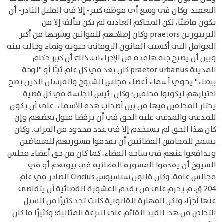
التعقيد. وكان في وسع أي موظف كبير- إلا في القليل النادر- أن
يكون قاضيًا، لكن المحاكم العادية لم تكن تتألف إلا من
البريتورين praetors وكان إصلاحهم للقوانين وشرحها من أكبر
العوامل التي أكسبت القانون الروماني حيوية ونماء وحالت بينه
وبين أن يصبح جثة هامدة من الإجراءات. ذلك أن كبير حكام
المدينة praetor urbanus كان يعد في كل عام ثبتًا أو "لوحة
بيضاء" يحوي أسماء أعضاء مجلس الشيوخ والفرسان الذين يصح
اختيارهم ليكونوا محلفين؛ وكان رئيس الجلسة في كل قضية
يختار المحلفين فيها من بين أصحاب هذه الأسماء، على أن يكون
للمدعي والمدعي عليه الحق في أن يرفضا قبول بعضهم وإن
كان هذا الحق لم يستخدم إلا في عدد محدود من المرات. وكان
يسمح للمحامين القضائيين أن يقدموا مشورتهم للمتقاضين
ويدافعوا عنهم في ساحة القضاء، كما كان من حق أعضاء مجلس
الشيوخ أن يقدموا المشورة القضائية في بيوتهم أو في
مجالس عامة. وكان قانون سنسيوس Cincius الصادر في عام
204 ق. م يحرم على من يقدم المشورة القضائية أن يتقاضى
عنها أجرًا، ولكن المهارة القانونية كانت تجد كثيرًا من السبل
للتخلص من هذا القيد القائم على النزعة المثالية؛ وكثيرًا ما كان