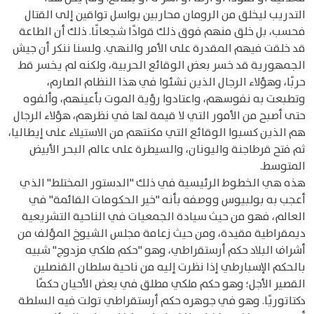
التدريب ليخلق من الرومان محاربين بواسل تواقين إلى القتال
فحسب، بل خلق منهم فوق ذلك قوادًا شجعانًا. ذلك أن الطاعة
قد خلقت فيهم المقدرة على الأمر والنهي. ولسنا ننكر أن جيش
الجمهورية قد خسر بعض الوقائع الحربية، ولكنه لم يخسر قط
حربًا، وهؤلاء الرجال الذين نشئوا في هذا النظام الصارم،
وتطبعت به نفوسهم، واعتادوا رؤية الموت بأعينهم، وألفوه
حتى أصبح من الأمور التي لا قيمة لها في نظرهم، هؤلاء الرجال
هم الذين كسبوا الوقائع التي مكنتهم من الاستيلاء على إيطاليا،
ثم فتح قرطاجنة واليونان، والسيطرة على عالم البحر الأبيض
المتوسط.
هذه هي الخطوط الرئيسية في ذلك "الدستور المختلط" الذي
أعجب به بولبيوس ووصفه بأنه "خير الحكومات القائمة" في
العالم، فهو من حيث سيادة الجمعيات في الناحية التشريعية
ديمقراطية مقيدة، ومن حيث زعامة مجلس الشيوخ المؤلف من
أشراف البلاد حكم أرستقراطي، وهو "حكم ملكي مزدوج" شبيه
بالحكم الإسبارطي إذا نظرت إليه من ناحية سلطان القنصلين
القصير الأجل؛ وهو حكم ملكي مطلق في بعض الأحيان حكمًا
دكتاتوريًا. وهو في جوهره حكم أرستقراطي تولت فيه السلطة