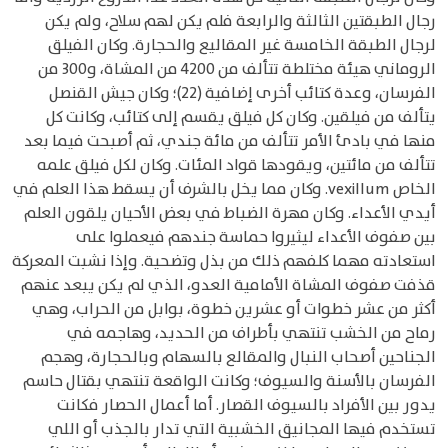
رجال الطبقتين الثالثة والرابعة فلم يكن لهم سلاح، ولم يكن
لرجال الطبقة الخامسة غير المقاليع والحجارة. وكان الفيلق
الروماني هيئة مختلطة تتألف من 4200 من المشاة، و300 من
الفرسان، وعدة كتائب أخرى إضافية (22)؛ وكان جيش القنصل
يتألف من فيلقين. وكان كل فيلق يقسم إلى كتائب، وكانت كل
منها في بادئ الأمر تتألف من مائة جندي، ثم أصبحت فيما بعد
تتألف من مائتين، ويقودها قواد المئات. وكان لكل فيلق علمه
الخاص vexillum. وكان مما يخل بالشرف أن يسقط هذا العلم في
أيدي الأعداء. وكان مهرة الضباط في بعض الأحيان يلقون العلم
بين صفوف الأعداء ليثيروا حماسة جندهم فيعملوا على
استعادته مهما كلفهم ذلك من بذل وتضحية. وإذا نشبت المعركة
قذفت صفوف المشاة الأمامية العدو، الذي لم يكن يبعد عنهم
أكثر من عشر خطوات أو عشرين خطوة، بوابل من الحراب، وهي
رماح من الخشب تنتهي بأطراف من الحديد، وهاجمه في
الجناحين أصحاب النبال والمقالع بالسهام وبالحجارة، وهجم
الفرسان بالأسنة والسيوف؛ وكانت الواقعة تنتهي بقتال حاسم
يدور بين الأفراد بالسيوف القصار. أما أعمال الحصار فكانت
تستخدم فيها المجانيق الخشبية التي تدار بالجذب أو اللي