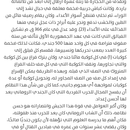
وتقذف من الحجارة ما زنته عشرة أرطال إلى أبعد من ثلاثمائة
ياردة. وكانت كباش حربية ضخمة معلقة في حبال تشد إلى
الوراء، ثم تخلي فتنطح أسوار الأعداء. وكان يقام رصيف مائل من
الطين والخشب تدفع وتجر عليه أبراج ذات عجل ترمي منها
القذائف على الأعداء (23). وقد عدل في عام 366 ق. م تشكيل
الفيالق التي كانت في عهد الجمهورية الأول تتألف من ستة
صفوف متراصة في كل واحد منها 500 جندي، فكانت لذلك ضخمة
كبيرة العدد يصعب تحريكها وتسييرها، فقسم كل فيلق إلى
كوكبات (1) في كل كوكبة مائتا جندي. وكان يترك فراغ بين كل كوكبة
والتي تجاورها، وتقف الكوكبة التي في كل صف خلف الفراغ
المتروك في الصف الذي قبله. وبهذه الطريقة يمكن الإسراع
في إمداد كل صف من الصف المجاور له، وتحويل كوكبة أو عدة
كوكبات لمواجهة أي هجوم جانبي، كما كان من شأن هذا النظام
أن يفسح المجال للحرب الفردية التي كان الجندي الروماني يعد
لها أحسن إعداد.
وكان أكبر العوامل في قوة هذا الجيش وانتصاراته هو حسن
نظامه، ذلك أن الشاب الروماني كان يعد للحرب منذ طفولته،
فكان أهم ما يدرسه العلوم التي تؤهله لأن يكون جنديًا صالحًا،
وكان يقضي عشر سنوات من عمره في ميادين القتال أو في