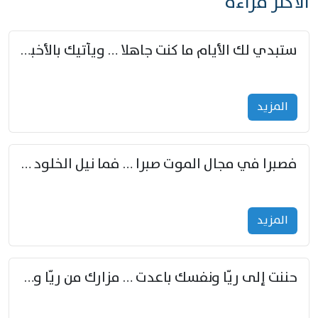
الأكثر قراءة
ستبدي لك الأيام ما كنت جاهلا … ويأتيك بالأخبار من لم تزوّد
المزید
فصبرا في مجال الموت صبرا … فما نيل الخلود بمستطاع
المزید
حننت إلى ريّا ونفسك باعدت … مزارك من ريّا وشعباكما معا