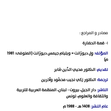
مصادر و المراجع :
١-
قصة الحضارة
المؤلف:
وِل ديورَانت = ويليام جيمس ديورَانت (المتوفى: 1981
م)
تقديم:
الدكتور محيي الدّين صَابر
ترجمة:
الدكتور زكي نجيب محمُود وآخرين
الناشر:
دار الجيل، بيروت - لبنان، المنظمة العربية للتربية
والثقافة والعلوم، تونس
عام النشر:
1408 هـ - 1988 م