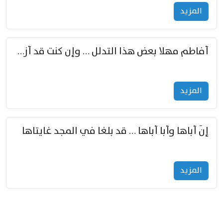
المزید
أفاطم مهلا بعض هذا التدلل … وإن كنت قد أزمعت صرمي فأجملي
المزید
إنّ أباها وأبا أباها … قد بلغا في المجد غايتاها
المزید