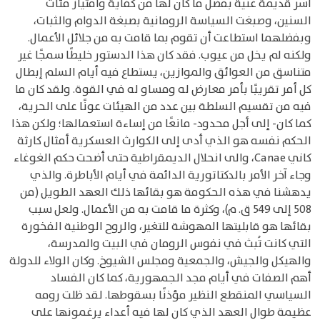
أسر قديمة غنية بفضل ما كان لها من كفاية وامتياز مئات
السنين، وصبغت السياسة الرومانية بصبغة الدوام والثبات،
وبفضلهما استطاعت أن تقوم بما قامت به من جلائل الأعمال.
ولكنه لم يخل من عيوب. فقد كان هذا الدستور خليطًا سمجًا غير
متناسق من العوائق والموازين، يستطاع فيه أيام السلم إبطال
كل أمر تقريبًا بأمر معارض له ومساو له في القوة. ولقد كان ما
فيه من تقسيم السلطة بين عدد من الهيئات عونًا على الحرية،
كما كان- إلى أجل محدود- مانعًا من إساءة استعمالها؛ ولكن هذا
الحكم نفسه هو الذي أدى إلى الكوارث العسكرية أمثال كارثة
كاني Canae، والى انحلال الديمقراطية حتى أضحت حكم الغوغاء
وجاء آخر الأمر بالدكتاتورية الدائمة في أيام الأباطرة. والذي
يدهشنا في هذه الحكومة هو بقائها ذلك العهد الطويل (من
508 إلى 549 ق. م)، وكثرة ما قامت به من الأعمال. ولعل سبب
بقائها هو قابليتها المهوشة للتغير، والروح الوطنية الفخورة
التي كانت تُبث في نفوس الرومان في البيت والمدرسة،
والهيكل والجيش، والجمعية ومجلس الشيوخ. وكان الولاء للدولة
أهم الصفات في أيام مجد الجمهورية، كما كان الفساد
السياسي المنقطع النظير مؤذنًا بسقوطها. لقد ظلت رومه
عظيمة طوال العهد الذي كان لها فيه أعداء يرغمونها على