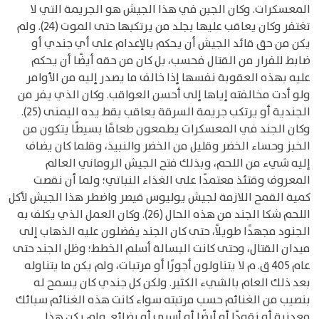
المعسكرات. وكان الجبن في هذا الجيش هو الجريمة التي لا
تغتفر وكان يعاقب عليها بجلد من يرتكبها حتى الموت (24). ولم
يكن من حق قائد الجيش أن يحكم بالإعدام على أي جندي أو
ضابط للفرار من القتال فحسب، بل كان من حقه أيضًا أن يحكم
عليه بهذه العقوبة نفسها إذا خالف ما يصدر إليه من الأوامر
ولو أدت مخالفته إياها إلى أحسن العواقب. وكان الذي يفر من
الجندية أو يرتكب جريمة السرقة يعاقب بقط يده اليمنى (25).
وكان الجند في المعسكرات يطمعون طعامًا بسيطًا يتكون من
الخبز وحساء الخضر وقليل من الخضر والنبيذ، وقلما كان يضاف
إليه شيء من اللحم، وبذلك فتح الجيش الروماني العالم
المعروف وقتئذ معتمدًا على الغذاء النباتي؛ ولما أن نقصت
كمية القمح اللازمة لجيش يوليوس قيصر واضطر هذا الجيش لأكل
اللحم شكا الجند من هذه الحال (26). وكان العمل الذي يكلف به
الجنود مجهدًا طويلاً، حتى كان الجند يفضلون عليه الذهاب إلى
ميدان القتال، وحتى كانت البسالة أسلم الخطط؛ وظل الجند حتى
عام 405 ق. م لا يتناولون أجورًا أو مرتبات، ولم يكن ما يتناوله
بعد ذلك العام بالشيء الكثير. ولكن كل جندي كان يسمح له
بنصيب من الغنائم حسب مرتبته سواء كانت هذه الغنائم سبائك
معدنية أو نقودًا أو أرضًا أو أسرى أو بضائع. ولم يكن هذا