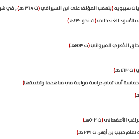
بيات سيبويه
(
يتعقب المؤلف على ابن السيرافي
(
ت ٣٦٨ هـ
)
, في شرح
 بالأسود الغندجاني
(
ت نحو ٤٣٠هـ
)
اق الحُصري القيرواني
(
ت ٤٥٣هـ
)
ي
(
ت ٤٦٣ هـ
)
ماسة أبي تمام دراسة موازنة في مناهجها وتطبيقها
)
)
لراغب الأصفهانى
(
ت ٥٠٢هـ
)
تمام حبيب بن أوس ت ٢٣١ هـ
)