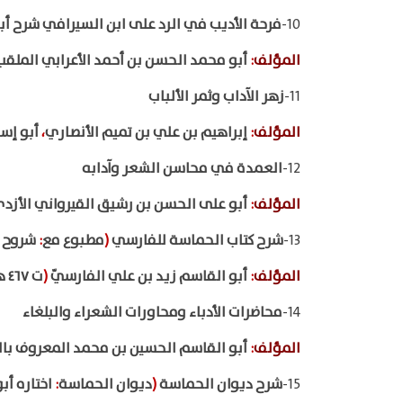
10-
فرحة الأديب في الرد على ابن السيرافي شرح أ
المؤلف
:
أبو محمد الحسن بن أحمد الأعرابي الملقب
11-
زهر الآداب وثمر الألباب
المؤلف
:
إبراهيم بن علي بن تميم الأنصاري
،
أبو إسح
12-
العمدة في محاسن الشعر وآدابه
المؤلف
:
أبو على الحسن بن رشيق القيرواني الأزد
13-
شرح كتاب الحماسة للفارسي
(
مطبوع مع
:
شروح ح
المؤلف
:
أبو القاسم زيد بن علي الفارسيّ
(
ت ٤٦٧ هـ
14-
محاضرات الأدباء ومحاورات الشعراء والبلغاء
المؤلف
:
أبو القاسم الحسين بن محمد المعروف با
15-
شرح ديوان الحماسة
(
ديوان الحماسة
:
اختاره أبو 