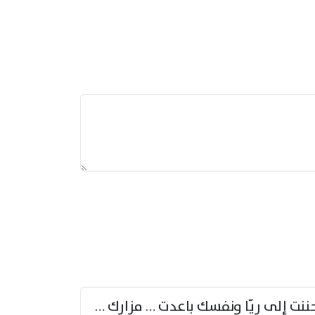
حننت إلى ريّا ونفسك باعدت … مزارك من ريّا وشعباكما معا