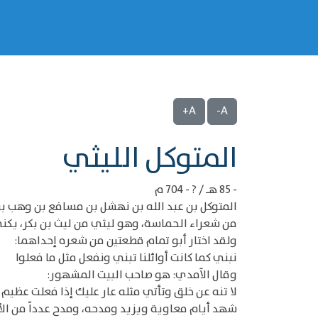
A+
A-
‌‌المتوكل الليثي
- 85 هـ / ? - 704 م
المتوكل بن عبد الله بن نهشل بن مسافع بن وهب بن 
من شعراء الحماسة، وهو ليثي من ليث بن بكر، يكنى
ولقد اختار أبو تمام قطعتين من شعره إحداهما:
نبني كما كانت أوائلنا تبني ونفعل مثل ما فعلوا
وقال الآمدي: هو صاحب البيت المشهور:
لا تنه عن خلق وتأتي مثله عار عليك إذا فعلت عظيم
شهد أيام معاوية ويزيد ومدحه، ومدح عدداً من الأم