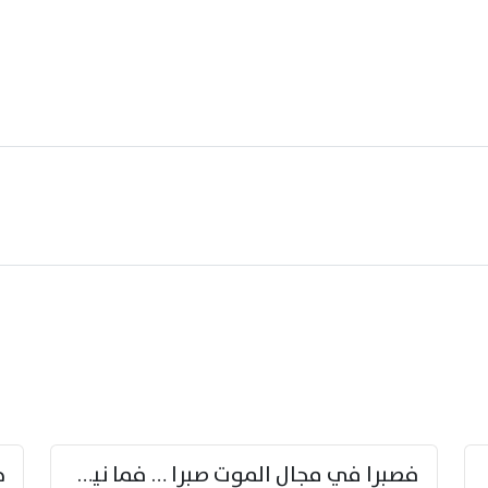
زوّد
فصبرا في مجال الموت صبرا … فما نيل الخلود بمستطاع