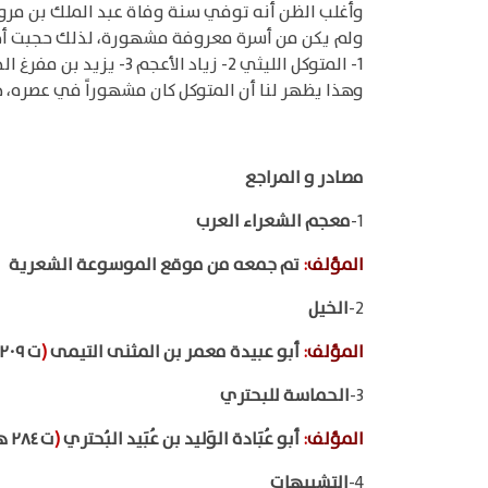
وأغلب الظن أنه توفي سنة وفاة عبد الملك بن مروان أي سنة (85هـ) وكان بينه وبين الأحظل مساجلات دلت على فطنة، وذكاء
ولم يكن من أسرة معروفة مشهورة، لذلك حجبت أخبار
1- المتوكل الليثي 2- زياد الأعجم 3- يزيد بن مفرغ الحميري 4- عدي بن الرفاع.
وهذا يظهر لنا أن المتوكل كان مشهوراً في عصره، 
مصادر و المراجع
1-
معجم الشعراء العرب
المؤلف
:
تم جمعه من موقع الموسوعة الشعرية
2-
الخيل
المؤلف
:
أبو عبيدة معمر بن المثنى التيمى
(
ت ٢٠٩هـ
3-
الحماسة للبحتري
المؤلف
:
أبو عُبَادة الوَليد بن عُبَيد البُحتري
(
ت ٢٨٤ هـ
4-
التشبيهات