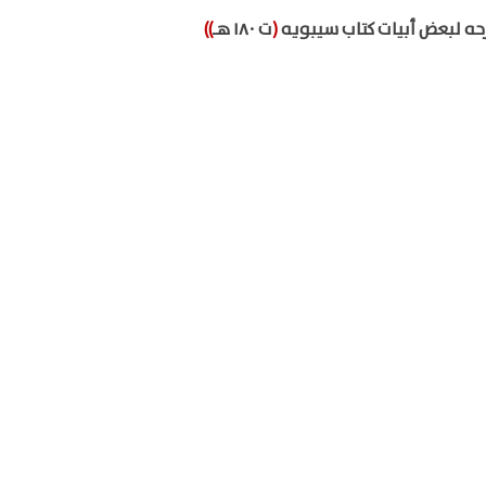
ه لبعض أبيات كتاب سيبويه
(
ت ١٨٠ هـ
))