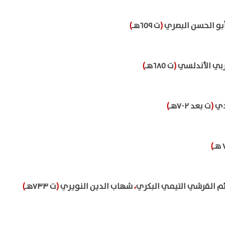
بو الحسن البصري
(
ت ٦٥٩هـ
)
بي الأندلسي
(
ت ٦٨٥هـ
)
يدي
(
ت بعد ٧٠٢هـ
)
)
ئم القرشي التيمي البكري
،
شهاب الدين النويري
(
ت ٧٣٣هـ
)