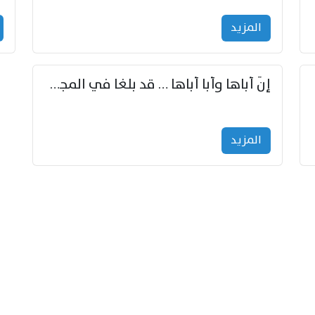
المزید
إنّ أباها وأبا أباها … قد بلغا في المجد غايتاها
المزید