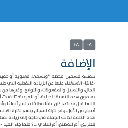
A+
A-
‌‌الإضافة
تنقسم قسمين؛ محضة، "وتسمى: معنوية أو حقيقية"،
-غالبًا- الاستغناء عنها عن الزيادة اللفظية التي جل
الحال، والتمييز، والمفعولات، والتوابع، وغيرها من 
يسمون هذه النسبة الجزئية، أو الفرعية: "القيد"، أو
اللفظ قبل مجيئها كان عامًّا مطلقًا يحتمل أنواعًا و
أضيق من الأول، ولم تترك المجال يتسع لكثرة الاحتما
هذه الكلمة لكانت الجملة في حاجة إلى زيادة لفظية 
للطريق، أم للمصنع، أم للنادي … ؟ فلما جاء القيد -