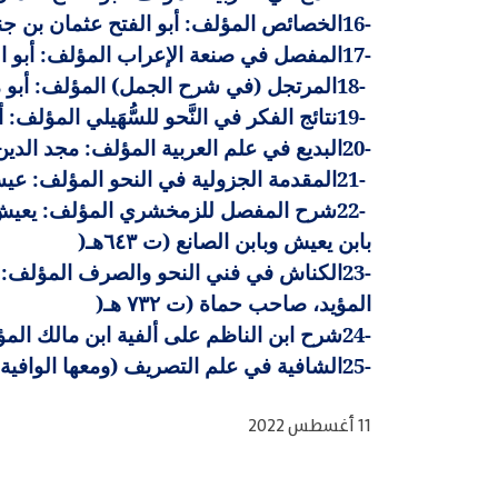
16-
الخصائص المؤلف: أبو الفتح عثمان بن جني 
17-
المفصل في صنعة الإعراب المؤلف: أبو الق
18-
المرتجل (في شرح الجمل) المؤلف: أبو محمد ع
19-
نتائج الفكر في النَّحو للسُّهَيلي المؤلف: 
20-
البديع في علم العربية المؤلف: مجد الدي
21-
المقدمة الجزولية في النحو المؤلف: عيسى ب
22-
شرح المفصل للزمخشري المؤلف: يعيش بن
بابن يعيش وبابن الصانع (ت ٦٤٣هـ
)
23-
الكناش في فني النحو والصرف المؤلف: أ
المؤيد، صاحب حماة (ت ٧٣٢ هـ
)
24-
شرح ابن الناظم على ألفية ابن مالك المؤلف
25-
الشافية في علم التصريف (ومعها الوافية 
11 أغسطس 2022