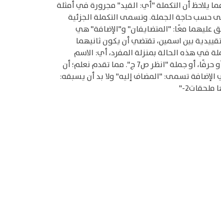
ما يلاحظ أن التكملة "أي: القيد" مجرورة في أمثلة
على حسب حاجة الجملة. وتسمى التكملة الجزئية
ق عليهما معًا: "المتضايفان" و"الإضافة" هي
تقييدية بين اسمين، تقتضي أن يكون ثانيهما
المضاف إليه جملة -كما سيجيء البيان في ص 28، وله إشارة في ص 78 و83 و84، ولكن الجملة في هذه الحالة بمنزلة المفرد، أي: الاسم
الواحد؛ فمحلها الجر، أما المضاف فلا بد أن يكون في جميع حالاته اسما يعرب على حسب الحاجة، ولا يصح أن يكون فعلًا، أو حرفًا، أو جملة "انظر ص7 ج". مما تقدم نعلم؛ أن
 الإضافة تسمى: "المضاف إليه" ولا بد أن يسبقه: