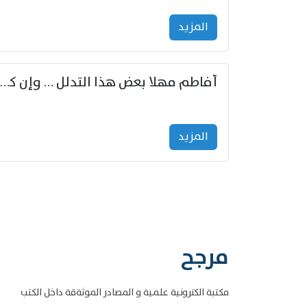
المزید
أفاطم مهلا بعض هذا التدلل … وإن كنت قد أزمعت صرمي فأجملي
المزید
مرجح
مكتبة الكترونية علمية و المصادر الموثةقة داخل الكتب