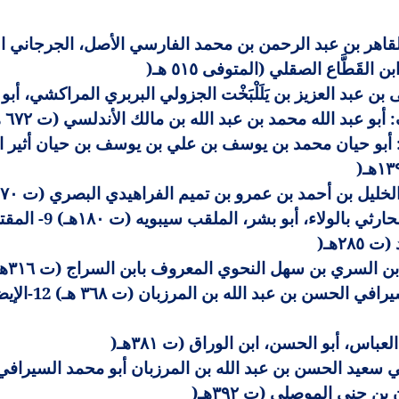
اهر بن عبد الرحمن بن محمد الفارسي الأصل، الجرجاني الدار 
لقَطَّاع الصقلي (المتوفى ٥١٥ هـ
)
عبد العزيز بن يَلَلْبَخْت الجزولي البربري المراكشي، أبو مو
بو عبد الله محمد بن عبد الله بن مالك الأندلسي (ت ٦٧٢ هـ
حيان محمد بن يوسف بن علي بن يوسف بن حيان أثير الدين ا
)
ليل بن أحمد بن عمرو بن تميم الفراهيدي البصري (ت ١٧٠هـ
الكتاب المؤلف: عمر
٢٨٥هـ
)
ن السري بن سهل النحوي المعروف بابن السراج (ت ٣١٦هـ
شرح كتاب سيبوي
باس، أبو الحسن، ابن الوراق (ت ٣٨١هـ
)
عيد الحسن بن عبد الله بن المرزبان أبو محمد السيرافي (ت ٥
بن جني الموصلي (ت ٣٩٢هـ
)