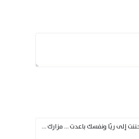
حننت إلى ريّا ونفسك باعدت … مزارك من ريّا وشعباكما معا