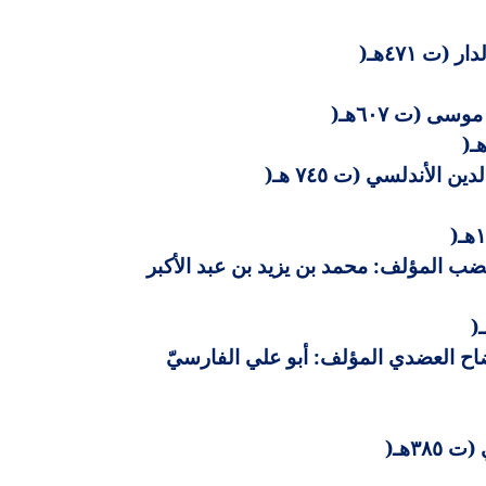
(ت ٤٧١هـ
)
سى (ت ٦٠٧هـ
)
)
لأندلسي (ت ٧٤٥ هـ
)
)
و بن عثمان بن قنبر الحارثي بالولاء، أبو بشر، الملقب سيبويه (ت ١٨٠هـ) 9- المقتضب المؤلف: محمد بن يزيد بن عبد الأكبر
)
ه المؤلف: أبو سعيد السيرافي الحسن بن عبد الله بن المرزبان (ت ٣٦٨ هـ) 12-الإيضاح العضدي المؤلف: أبو علي الفارسيّ
٣٨هـ
)