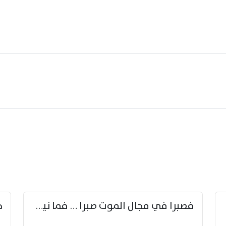
زوّد
فصبرا في مجال الموت صبرا … فما نيل الخلود بمستطاع