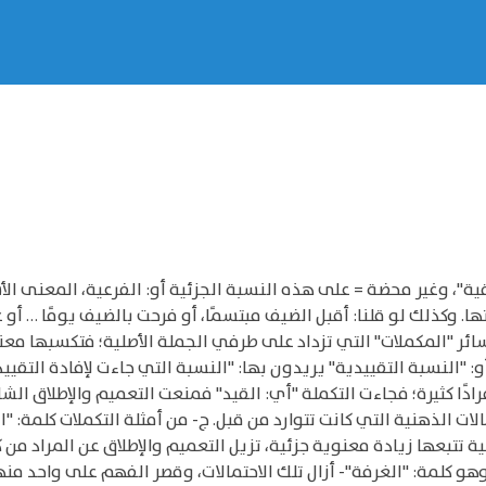
 وغير محضة = على هذه النسبة الجزئية أو: الفرعية، المعنى الأ
بتها. وكذلك لو قلنا: أقبل الضيف مبتسمًا، أو فرحت بالضيف يومًا … أو
سائر "المكملات" التي تزداد على طرفي الجملة الأصلية؛ فتكسبها معنى 
: "النسبة التقييدية" يريدون بها: "النسبة التي جاءت لإفادة التقييد"
أفرادًا كثيرة؛ فجاءت التكملة "أي: القيد" فمنعت التعميم والإطلاق ال
لات الذهنية التي كانت تتوارد من قبل. ج- من أمثلة التكملات كلمة: "
تتبعها زيادة معنوية جزئية، تزيل التعميم والإطلاق عن المراد من كل
وهو كلمة: "الغرفة"- أزال تلك الاحتمالات، وقصر الفهم على واحد منها