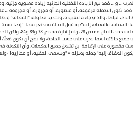
عرب … و … فقد تبع الزيادة اللفظية الجزئية زيادة معنوية جزئية. وم
ها فقد تكون التكملة مرفوعة، أو منصوبة، أو مجرورة، أو مجزومة … 
فظ الذي قبلها، والذي جاءت لتقييده، وتحديد مدلوله: "المضاف" ويطل
ما: المضاف، والمضاف إليه": ويقول النحاة في تعريفها: "إنها نسبة 
مجرورًا دائمًا". نعم، قد يكون 
وليست مقصورة على الإضافة، بل تشمل جميع المكملات. وأن التكملة في
لمضاف إليه" جملة بمنزلة = "وتسمى: لفظية، أو مجازية1 -ولها ملحقات2-"