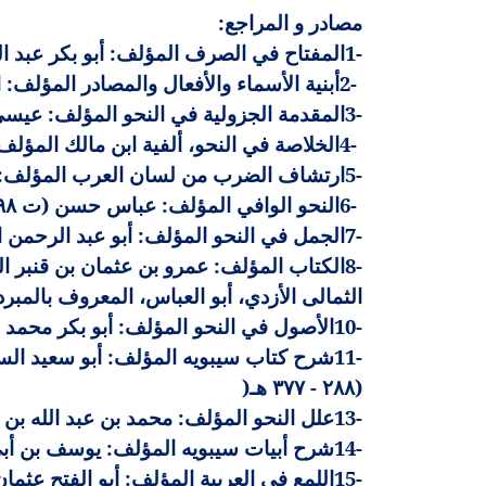
مصادر و المراجع
:
1-
المفتاح في الصرف المؤلف: أبو بكر عبد الق
2-
أبنية الأسماء والأفعال والمصادر المؤلف: ابن ا
3-
المقدمة الجزولية في النحو المؤلف: عيسى بن 
4-
الخلاصة في النحو، ألفية ابن مالك المؤلف: أ
5-
ارتشاف الضرب من لسان العرب المؤلف: أبو 
6-
النحو الوافي المؤلف: عباس حسن (ت ١٣٩٨هـ
7-
الجمل في النحو المؤلف: أبو عبد الرحمن الخ
8-
الثمالى الأزدي، أبو العباس، المعروف بالمبرد (ت 
10-
الأصول في النحو المؤلف: أبو بكر محمد ب
11-
(٢٨٨ - ٣٧٧ هـ
)
13-
علل النحو المؤلف: محمد بن عبد الله بن الع
14-
شرح أبيات سيبويه المؤلف: يوسف بن أبي س
15-
اللمع في العربية المؤلف: أبو الفتح عثمان 