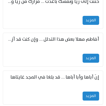
حننت إلى ريّا ونفسك باعدت … مزارك من ريّا وشعباكما معا
المزید
أفاطم مهلا بعض هذا التدلل … وإن كنت قد أزمعت صرمي فأجملي
المزید
إنّ أباها وأبا أباها … قد بلغا في المجد غايتاها
المزید