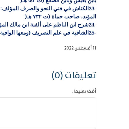
بابن يعيش وبابن الصانع (ت ٦٤٣هـ
)
23-
الكناش في فني النحو والصرف المؤلف: أ
المؤيد، صاحب حماة (ت ٧٣٢ هـ
)
24-
شرح ابن الناظم على ألفية ابن مالك المؤلف
25-
الشافية في علم التصريف (ومعها الوافية 
11 أغسطس 2022
تعليقات (0)
أضف تعليقا :