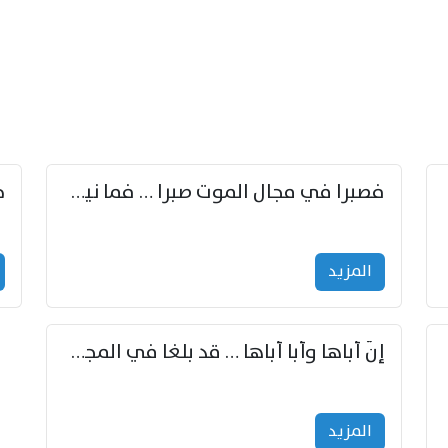
زوّد
فصبرا في مجال الموت صبرا … فما نيل الخلود بمستطاع
المزید
إنّ أباها وأبا أباها … قد بلغا في المجد غايتاها
المزید