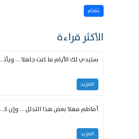
يُقدِّم
الأكثر قراءة
ستبدي لك الأيام ما كنت جاهلا … ويأتيك بالأخبار من لم ت
المزید
أفاطم مهلا بعض هذا التدلل … وإن كنت قد أزمعت صرمي فأجملي
المزید