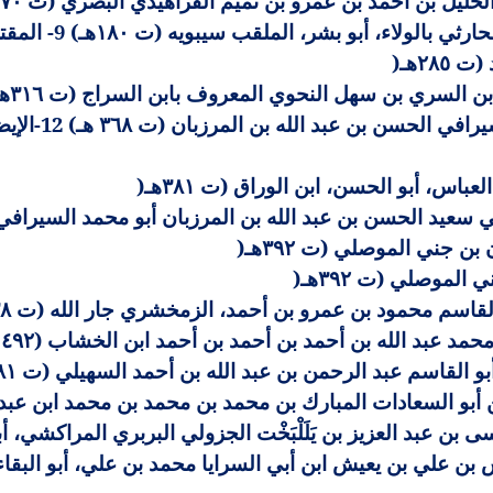
ليل بن أحمد بن عمرو بن تميم الفراهيدي البصري (ت ١٧٠هـ
الكتاب المؤلف: عمر
٢٨٥هـ
)
ن السري بن سهل النحوي المعروف بابن السراج (ت ٣١٦هـ
شرح كتاب سيبوي
باس، أبو الحسن، ابن الوراق (ت ٣٨١هـ
)
عيد الحسن بن عبد الله بن المرزبان أبو محمد السيرافي (ت ٥
بن جني الموصلي (ت ٣٩٢هـ
)
الموصلي (ت ٣٩٢هـ
)
اسم محمود بن عمرو بن أحمد، الزمخشري جار الله (ت ٥٣٨هـ
بد الله بن أحمد بن أحمد بن أحمد ابن الخشاب (٤٩٢ - ٥٦٧ هـ
أبو القاسم عبد الرحمن بن عبد الله بن أحمد السهيلي (ت ٥٨١هـ
ن أبو السعادات المبارك بن محمد بن محمد بن محمد ابن عبد
ن عبد العزيز بن يَلَلْبَخْت الجزولي البربري المراكشي، أبو 
 علي بن يعيش ابن أبي السرايا محمد بن علي، أبو البقا