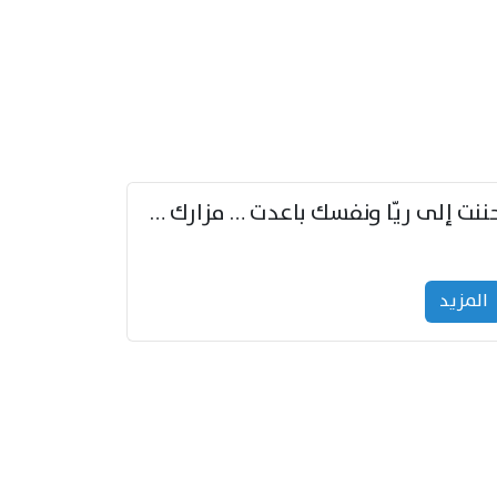
حننت إلى ريّا ونفسك باعدت … مزارك من ريّا وشعباكما معا
المزید