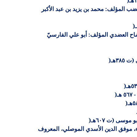
)
و بن عثمان بن قنبر الحارثي بالولاء، أبو بشر، الملقب سيبويه (ت ١٨٠هـ) 9- المقتضب المؤلف: محمد بن يزيد بن عبد الأكبر
)
ه المؤلف: أبو سعيد السيرافي الحسن بن عبد الله بن المرزبان (ت ٣٦٨ هـ) 12-الإيضاح العضدي المؤلف: أبو علي الفارسيّ
٣٨هـ
)
)
)
)
موسى (ت ٦٠٧هـ
)
ء، موفق الدين الأسدي الموصلي، المعروف