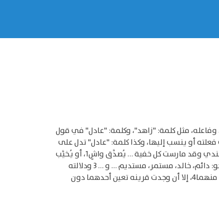
المجرد الحادث، وفاعله، مثل كلمة: "زاهد"، وكلمة: "عادل" في قول
 فعلته أو ينسب إليها، وكذا كلمة: "عادل" تدل على
أمرين معًا؛ هما العدل مطلقًا والذات، التي فعلته أو ينسب إليها، ومثلهما كلمتي: "واشٍ" و"سائل" في قول المعري: أعندي وقد مارست كل خفية … يُصدَّق واشٍ1، أو يُخيَّب
سائلُ ودلالة اسم الفاعل على المعنى المجرد الحادث، أغلبية؛ لأنه قد يدل2 -قليلًا- عن المعنى الدائم، أو شبه الدائم، نحو: دائم، خالد، مستمر، مستديم … و … 3 ودلالته
على ذلك المعنى المجرد مطلقة "أي: لا تفيد النص على أن المعنى قليل أو كثير … " فصيغته الأساسية محتملة لكل واحد منهما4، إلا أن وجدت قرينه تعين أحدهما دون