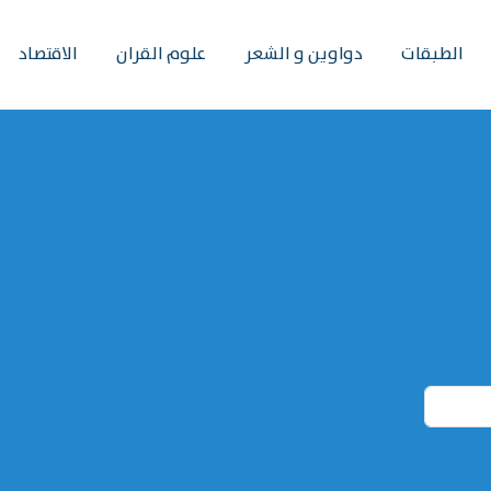
الطبقات
دواوين و الشعر
علوم القران
الاقتصاد