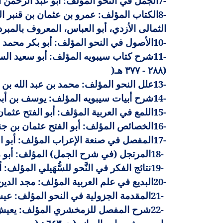
7-
الجمل في النحو المؤلف: أبو عبد الرحمن الخ
8-
الثمالى الأزدي، أبو العباس، المعروف بالمبرد (ت 
10-
الأصول في النحو المؤلف: أبو بكر محمد ب
11-
(٢٨٨ - ٣٧٧ هـ
)
13-
علل النحو المؤلف: محمد بن عبد الله بن الع
14-
شرح أبيات سيبويه المؤلف: يوسف بن أبي س
15-
اللمع في العربية المؤلف: أبو الفتح عثمان 
16-
الخصائص المؤلف: أبو الفتح عثمان بن جني 
17-
المفصل في صنعة الإعراب المؤلف: أبو الق
18-
المرتجل (في شرح الجمل) المؤلف: أبو محمد ع
19-
نتائج الفكر في النَّحو للسُّهَيلي المؤلف: 
20-
البديع في علم العربية المؤلف: مجد الدي
21-
المقدمة الجزولية في النحو المؤلف: عيسى ب
22-
شرح المفصل للزمخشري المؤلف: يعيش بن