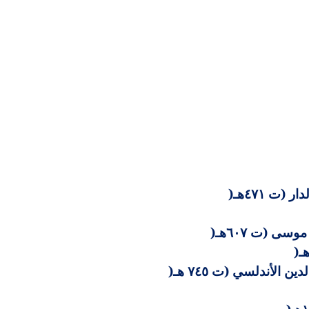
(ت ٤٧١هـ
)
سى (ت ٦٠٧هـ
)
)
لأندلسي (ت ٧٤٥ هـ
)