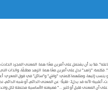
يدل على معنى مجرد، حادث1 وعلى فاعله". فلا بد أن يشتمل على أمرين معًا؛ هما: المعنى 
". فكلمة: "زاهد" تدل على أمرين معًا هما: الزهد مطلقًا، والذات التي