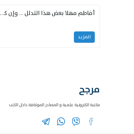
أفاطم مهلا بعض هذا التدلل … وإن كنت قد أزمعت صرمي فأجملي
المزید
مرجح
مكتبة الكترونية علمية و المصادر الموثةقة داخل الكتب