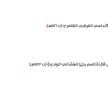
الأندلسي القرطبي الظاهري
(
ت ٤٥٦هـ
)
 قَائِدَةَ
(
اسم رجل
)
الهَمْدَاني الوادعِيُّ
(
ت ١٤٢٢هـ
)