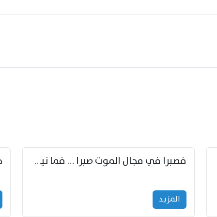
زوّد
فصبرا في مجال الموت صبرا … فما نيل الخلود بمستطاع
المزید