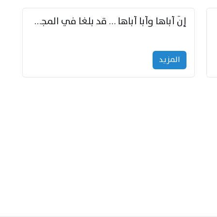
إنّ أباها وأبا أباها … قد بلغا في المجد غايتاها
المزید