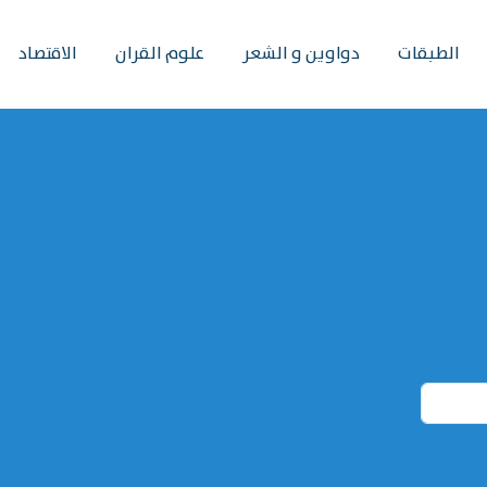
الطبقات
دواوين و الشعر
علوم القران
الاقتصاد