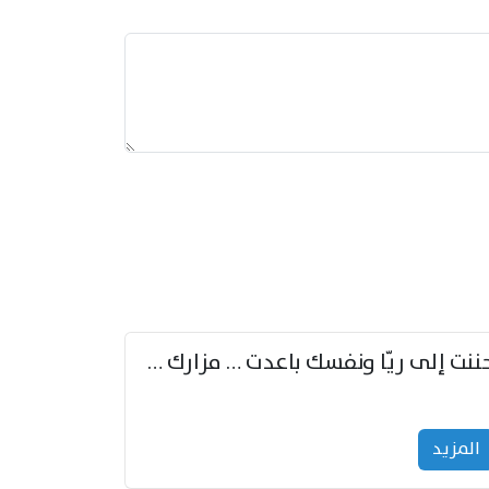
حننت إلى ريّا ونفسك باعدت … مزارك من ريّا وشعباكما معا
المزید