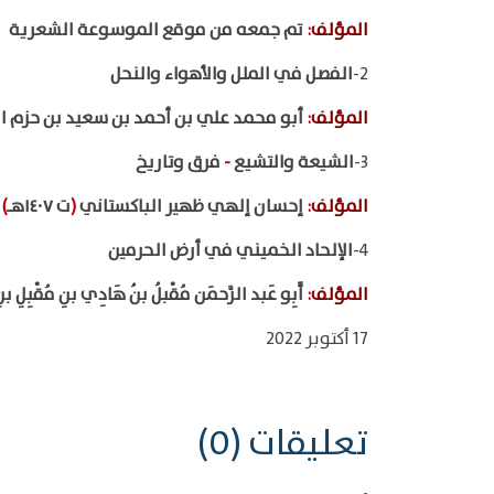
المؤلف
:
تم جمعه من موقع الموسوعة الشعرية
2-
الفصل في الملل والأهواء والنحل
المؤلف
:
أبو محمد علي بن أحمد بن سعيد بن حزم 
3-
الشيعة والتشيع
-
فرق وتاريخ
المؤلف
:
إحسان إلهي ظهير الباكستاني
(
ت ١٤٠٧هـ
)
4-
الإلحاد الخميني في أرض الحرمين
المؤلف
:
أَبِو عَبد الرَّحمَن مُقْبلُ بنُ هَادِي بنِ مُقْبِلِ بنِ
17 أكتوبر 2022
تعليقات (0)