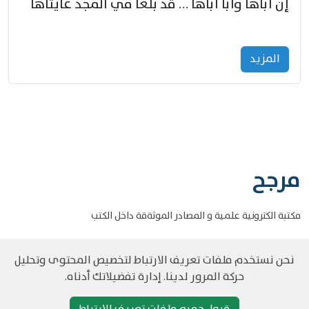
إنّ أباها وأبا أباها … قد بلغا في المجد غايتاها
المزید
مرجح
مكتبة الكترونية علمية و المصادر الموثةقة داخل الكتب
نحن نستخدم ملفات تعريف الارتباط لتخصيص المحتوى وتحليل
حركة المرور لدينا. إدارة تفضيلاتك أدناه.
©
حقوق الطبع والنشر مرجح جميع الحقوق محفوظة
سياسة و الخصوصية