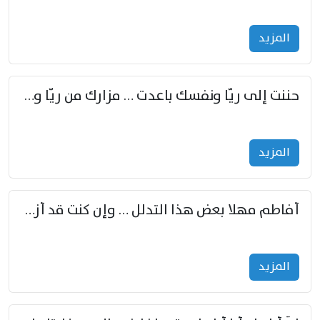
المزید
حننت إلى ريّا ونفسك باعدت … مزارك من ريّا وشعباكما معا
المزید
أفاطم مهلا بعض هذا التدلل … وإن كنت قد أزمعت صرمي فأجملي
المزید