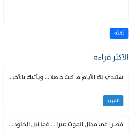
يُقدِّم
الأكثر قراءة
ستبدي لك الأيام ما كنت جاهلا … ويأتيك بالأخبار من لم تزوّد
المزید
فصبرا في مجال الموت صبرا … فما نيل الخلود بمستطاع