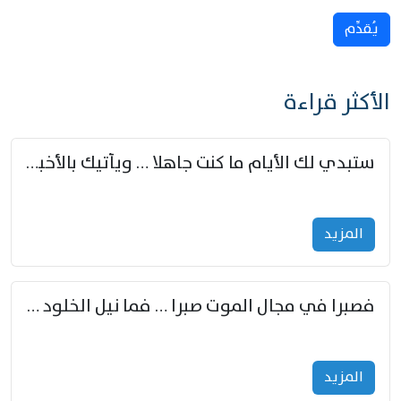
يُقدِّم
الأكثر قراءة
ستبدي لك الأيام ما كنت جاهلا … ويأتيك بالأخبار من لم تزوّد
المزید
فصبرا في مجال الموت صبرا … فما نيل الخلود بمستطاع
المزید