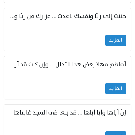
حننت إلى ريّا ونفسك باعدت … مزارك من ريّا وشعباكما معا
المزید
أفاطم مهلا بعض هذا التدلل … وإن كنت قد أزمعت صرمي فأجملي
المزید
إنّ أباها وأبا أباها … قد بلغا في المجد غايتاها