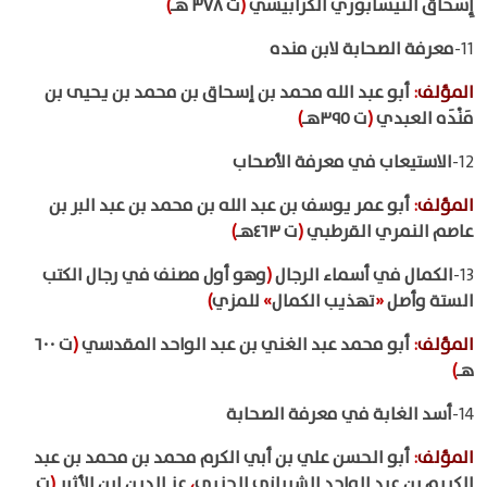
إِسحاق النيسابوري الكرابيسي
(
ت ٣٧٨ هـ
)
11-
معرفة الصحابة لابن منده
المؤلف
:
أبو عبد الله محمد بن إسحاق بن محمد بن يحيى بن
مَنْدَه العبدي
(
ت ٣٩٥هـ
)
12-
الاستيعاب في معرفة الأصحاب
المؤلف
:
أبو عمر يوسف بن عبد الله بن محمد بن عبد البر بن
عاصم النمري القرطبي
(
ت ٤٦٣هـ
)
13-
الكمال في أسماء الرجال
(
وهو أول مصنف في رجال الكتب
الستة وأصل
«
تهذيب الكمال
»
للمزي
)
المؤلف
:
أبو محمد عبد الغني بن عبد الواحد المقدسي
(
ت ٦٠٠
هـ
)
14-
أسد الغابة في معرفة الصحابة
المؤلف
:
أبو الحسن علي بن أبي الكرم محمد بن محمد بن عبد
الكريم بن عبد الواحد الشيباني الجزري
،
عز الدين ابن الأثير
(
ت