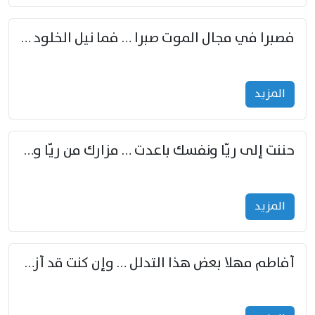
فصبرا في مجال الموت صبرا … فما نيل الخلود بمستطاع
المزید
حننت إلى ريّا ونفسك باعدت … مزارك من ريّا وشعباكما معا
المزید
أفاطم مهلا بعض هذا التدلل … وإن كنت قد أزمعت صرمي فأجملي