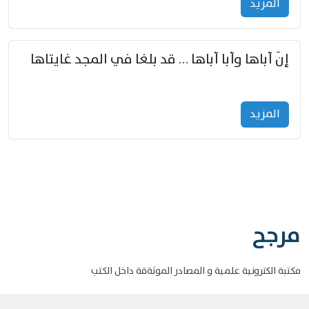
المزید
إنّ أباها وأبا أباها … قد بلغا في المجد غايتاها
المزید
مرجح
مكتبة الكترونية علمية و المصادر الموثةقة داخل الكتب