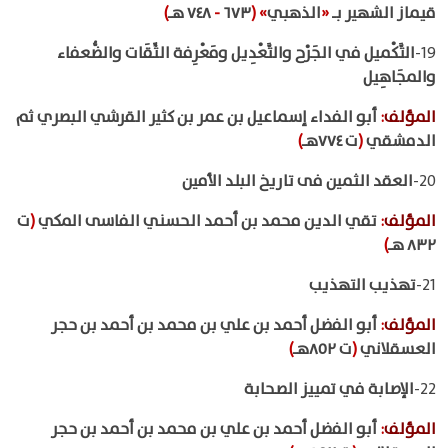
قيماز الشهير بـ
«
الذهبي
»
(
٦٧٣
-
٧٤٨ هـ
)
19-
التَّكْميل في الجَرْح والتَّعْدِيل ومَعْرِفة الثِّقَات والضُّعفاء
والمجَاهِيل
المؤلف
:
أبو الفداء إسماعيل بن عمر بن كثير القرشي البصري ثم
الدمشقي
(
ت ٧٧٤هـ
)
20-
العقد الثمين فى تاريخ البلد الأمين
المؤلف
:
تقي الدين محمد بن أحمد الحسني الفاسى المكي
(
ت
٨٣٢ هـ
)
21-
تهذيب التهذيب
المؤلف
:
أبو الفضل أحمد بن علي بن محمد بن أحمد بن حجر
العسقلاني
(
ت ٨٥٢هـ
)
22-
الإصابة في تمييز الصحابة
المؤلف
:
أبو الفضل أحمد بن علي بن محمد بن أحمد بن حجر