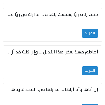
حننت إلى ريّا ونفسك باعدت … مزارك من ريّا وشعباكما معا
المزید
أفاطم مهلا بعض هذا التدلل … وإن كنت قد أزمعت صرمي فأجملي
المزید
إنّ أباها وأبا أباها … قد بلغا في المجد غايتاها