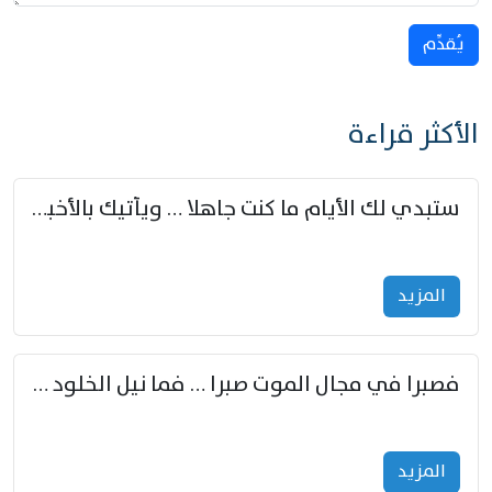
يُقدِّم
الأكثر قراءة
ستبدي لك الأيام ما كنت جاهلا … ويأتيك بالأخبار من لم تزوّد
المزید
فصبرا في مجال الموت صبرا … فما نيل الخلود بمستطاع
المزید