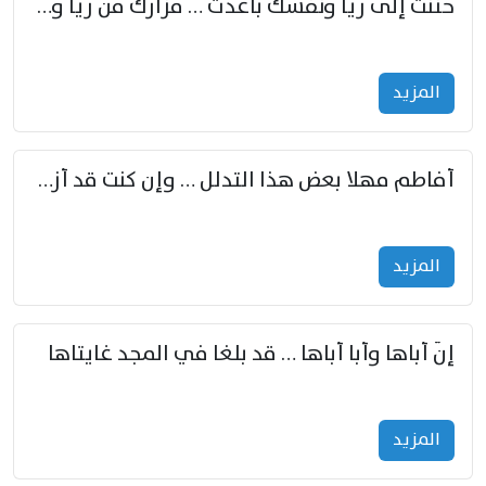
حننت إلى ريّا ونفسك باعدت … مزارك من ريّا وشعباكما معا
المزید
أفاطم مهلا بعض هذا التدلل … وإن كنت قد أزمعت صرمي فأجملي
المزید
إنّ أباها وأبا أباها … قد بلغا في المجد غايتاها
المزید