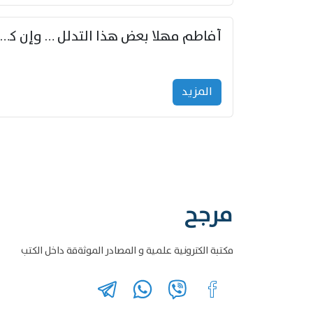
أفاطم مهلا بعض هذا التدلل … وإن كنت قد أزمعت صرمي فأجملي
المزید
مرجح
مكتبة الكترونية علمية و المصادر الموثةقة داخل الكتب