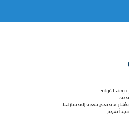
ره ومنها قوله:
ى دم
 وأشار في بعض شعره إلى منازلها.
جداً بقيصر