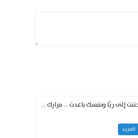
حننت إلى ريّا ونفسك باعدت … مزارك من ريّا وشعباكما معا
المزید