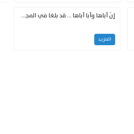
إنّ أباها وأبا أباها … قد بلغا في المجد غايتاها
المزید