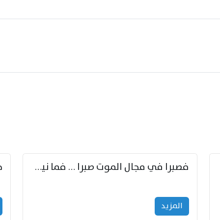
زوّد
فصبرا في مجال الموت صبرا … فما نيل الخلود بمستطاع
المزید