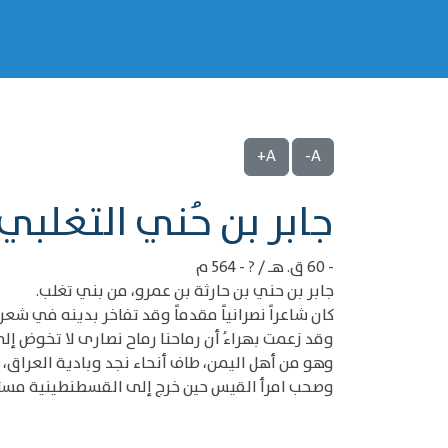
A+
A-
‌‌جابر بن حُني التغلبي
- 60 ق. هـ / ? - 564 م
جابر بن حني بن حارثة بن عمرو، من بني تغلب.
كان شاعراً نصرانياً مقدماً وقد تفاخر بدينه في شع
وقد زعمت بهراءُ أن رماحنا رماح نصارى لا تخوض إل
وهو من أهل اليمن، طاف أنحاء نجد وبادية العراق،
وصحب امرأ القيس حين خرج إلى القسطنطينية مستن