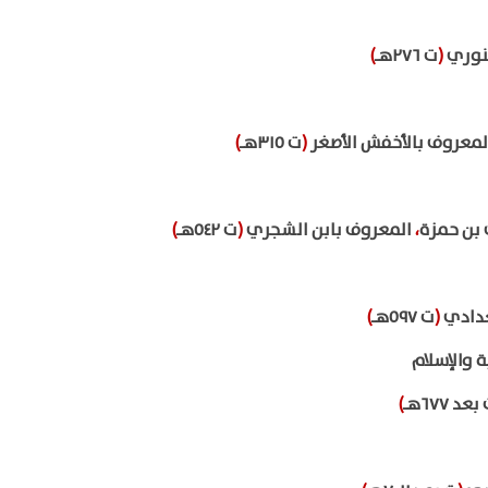
ينوري
(
ت ٢٧٦هـ
)
معروف بالأخفش الأصغر
(
ت ٣١٥هـ
)
 بن حمزة
،
المعروف بابن الشجري
(
ت ٥٤٢هـ
)
غدادي
(
ت ٥٩٧هـ
)
 والإسلام
بعد ٦٧٧هـ
)