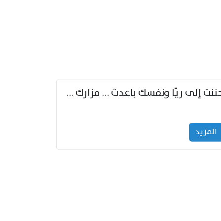
حننت إلى ريّا ونفسك باعدت … مزارك من ريّا وشعباكما معا
المزید