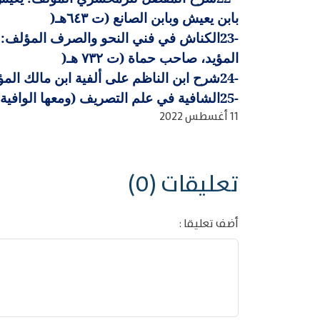
بابن يعيش وبابن الصانع (ت ٦٤٣هـ
)
23-
الكناش في فني النحو والصرف المؤلف: أ
المؤيد، صاحب حماة (ت ٧٣٢ هـ
)
24-
شرح ابن الناظم على ألفية ابن مالك المؤلف
25-
الشافية في علم التصريف (ومعها الوافية 
11 أغسطس 2022
تعليقات (0)
أضف تعليقا :