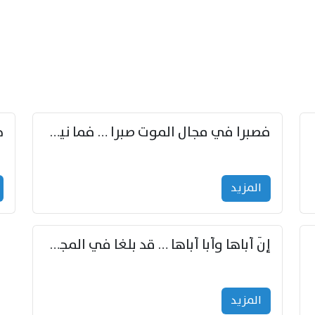
زوّد
فصبرا في مجال الموت صبرا … فما نيل الخلود بمستطاع
المزید
إنّ أباها وأبا أباها … قد بلغا في المجد غايتاها
المزید