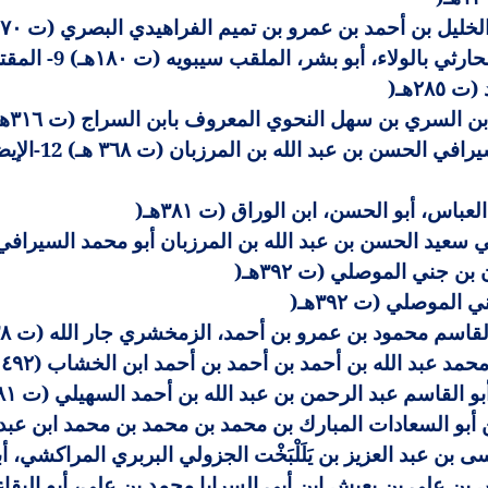
ليل بن أحمد بن عمرو بن تميم الفراهيدي البصري (ت ١٧٠هـ
الكتاب المؤلف: عمر
٢٨٥هـ
)
ن السري بن سهل النحوي المعروف بابن السراج (ت ٣١٦هـ
شرح كتاب سيبوي
باس، أبو الحسن، ابن الوراق (ت ٣٨١هـ
)
عيد الحسن بن عبد الله بن المرزبان أبو محمد السيرافي (ت ٥
بن جني الموصلي (ت ٣٩٢هـ
)
الموصلي (ت ٣٩٢هـ
)
اسم محمود بن عمرو بن أحمد، الزمخشري جار الله (ت ٥٣٨هـ
بد الله بن أحمد بن أحمد بن أحمد ابن الخشاب (٤٩٢ - ٥٦٧ هـ
أبو القاسم عبد الرحمن بن عبد الله بن أحمد السهيلي (ت ٥٨١هـ
ن أبو السعادات المبارك بن محمد بن محمد بن محمد ابن عبد
ن عبد العزيز بن يَلَلْبَخْت الجزولي البربري المراكشي، أبو 
 علي بن يعيش ابن أبي السرايا محمد بن علي، أبو البقا