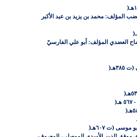
)
و بن عثمان بن قنبر الحارثي بالولاء، أبو بشر، الملقب سيبويه (ت ١٨٠هـ) 9- المقتضب المؤلف: محمد بن يزيد بن عبد الأكبر
)
ه المؤلف: أبو سعيد السيرافي الحسن بن عبد الله بن المرزبان (ت ٣٦٨ هـ) 12-الإيضاح العضدي المؤلف: أبو علي الفارسيّ
٣٨هـ
)
)
)
)
موسى (ت ٦٠٧هـ
)
ء، موفق الدين الأسدي الموصلي، المعروف