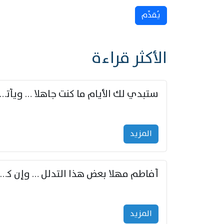
يُقدِّم
الأكثر قراءة
ستبدي لك الأيام ما كنت جاهلا … ويأتيك بالأخبار من لم ت
المزید
أفاطم مهلا بعض هذا التدلل … وإن كنت قد أزمعت صرمي فأجملي
المزید