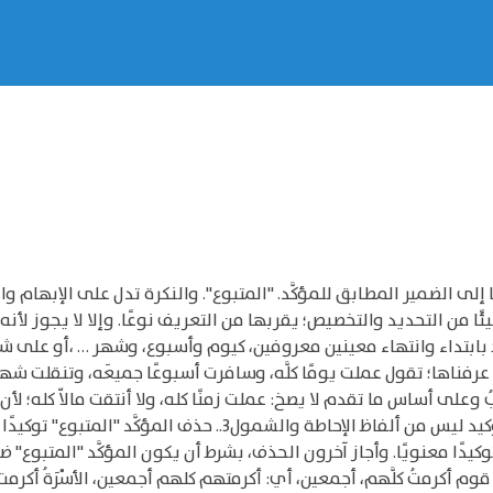
عارف1 بذاتها، أو بإضافتها إلى الضمير المطابق للمؤكَّد. "المتبوع". والنكرة تدل على 
ئًا من التحديد والتخصيص؛ يقربها من التعريف نوعًا. وإلا لا يجوز لأنه
 بابتداء وانتهاء معينين معروفين، كيوم وأسبوع، وشهر … ،أو على ش
لِّهِ رجَبُ وعلى أساس ما تقدم لا يصخ: عملت زمنًا كله، ولا أنتقت مالاّ كله
كما لا يصح؛ عملت يومًا نفسِه، أو عينه؛ لأن لفظ التوكيد ليس من ألفاظ
ًا معنويًا. وأجاز آخرون الحذف، بشرط أن يكون المؤكَّد "المتبوع" ضمير