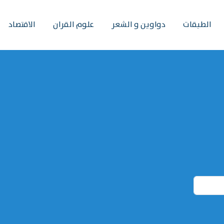
الطبقات
دواوين و الشعر
علوم القران
الاقتصاد