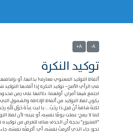
A+
A-
توكيد النكرة
ألفاظ التوكيد المعنوي م
في الرأي الأصح– توكيد النكرة إذا أفادها التوكيد شي
اجتمع فيها أمران: أولهما: دلالتها على زمن محدود
لكنهُ شاقهُ أنْ قيل ذا رجَبُ … يا ليت عِدَّةَ حَوْل كُ
"المتبوع" بحجة أن الحذف مناف للغرض من توكيده توكيد