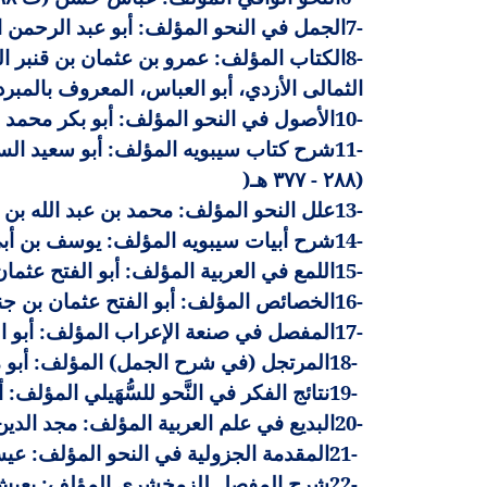
7-
الجمل في النحو المؤلف: أبو عبد الرحمن الخ
8-
الثمالى الأزدي، أبو العباس، المعروف بالمبرد (ت 
10-
الأصول في النحو المؤلف: أبو بكر محمد ب
11-
(٢٨٨ - ٣٧٧ هـ
)
13-
علل النحو المؤلف: محمد بن عبد الله بن الع
14-
شرح أبيات سيبويه المؤلف: يوسف بن أبي س
15-
اللمع في العربية المؤلف: أبو الفتح عثمان 
16-
الخصائص المؤلف: أبو الفتح عثمان بن جني 
17-
المفصل في صنعة الإعراب المؤلف: أبو الق
18-
المرتجل (في شرح الجمل) المؤلف: أبو محمد ع
19-
نتائج الفكر في النَّحو للسُّهَيلي المؤلف: 
20-
البديع في علم العربية المؤلف: مجد الدي
21-
المقدمة الجزولية في النحو المؤلف: عيسى ب
22-
شرح المفصل للزمخشري المؤلف: يعيش بن