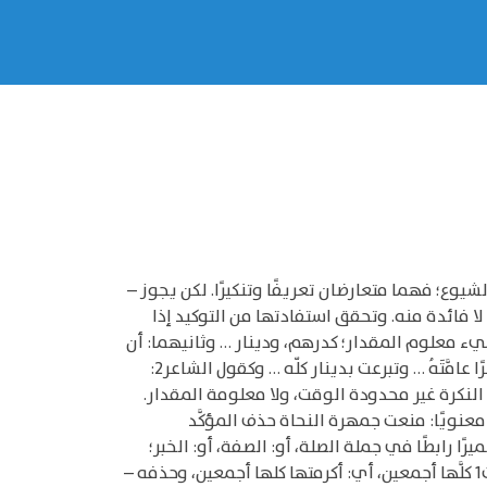
الإبهام والشيوع؛ فهما متعارضان تعريفًا وتنكيرًا. لكن يجوز –
 لا فائدة منه. وتحقق استفادتها من التوكيد إذا
يء معلوم المقدار؛ كدرهم، ودينار … وثانيهما: أن
يكون لفظ التوكيد من ألفاظ الإحاطة والشمول التي عرفناها؛ تقول عملت يومًا كلَّه، وسافرت أسبوعًا جميعَه، وتنقلت شهرًا عامَّتَهُ … وتبرعت بدينار كلّه … وكقول الشاعر2:
؛ لأن النكرة غير محدودة الوقت، ولا معلومة المقدار.
 الإحاطة والشمول3.. حذف المؤكَّد "المتبوع" توكيدًا معنويًا: منعت جمهرة النحاة حذف المؤكَّد
ًا رابطًا في جملة الصلة، أو: الصفة، أو: الخبر؛
نحو: جاء الذي أكرمتُ نفسَه، أي: أكرمتُه نفسَه، جاء قوم أكرمتُ كلَّهم، أجمعين، أي: أكرمتهم كلهم أجمعين، الأسْرَةُ أكرمت1 كلَّها أجمعين، أي: أكرمتها كلها أجمعين، وحذفه –