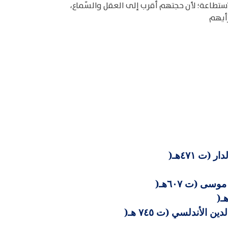
استطاعة؛ لأن حجتهم أقرب إلى العقل والسّماع،
رأيهم
(ت ٤٧١هـ
)
سى (ت ٦٠٧هـ
)
)
لأندلسي (ت ٧٤٥ هـ
)