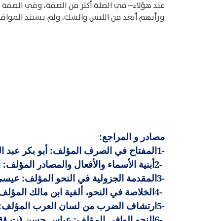
عند هؤلاء– في الصلة أكثر من الصفة، وفي الصفة أك
ورأيهم أبعد من اللبس والشك، ولم يستند الموافقو
مصادر و المراجع
:
1-
المفتاح في الصرف المؤلف: أبو بكر عبد الق
2-
أبنية الأسماء والأفعال والمصادر المؤلف: ابن ا
3-
المقدمة الجزولية في النحو المؤلف: عيسى بن 
4-
الخلاصة في النحو، ألفية ابن مالك المؤلف: أ
5-
ارتشاف الضرب من لسان العرب المؤلف: أبو 
6-
النحو الوافي المؤلف: عباس حسن (ت ١٣٩٨هـ