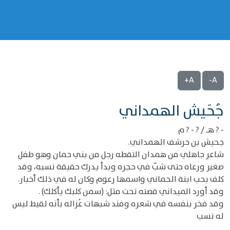
A+
A-
‌‌جُحَيش الهمداني
- ? هـ / ? - ? م
جحيش بن حرشف الهمداني.
شاعر جاهلي من همدان التقطه رجل من بني حمان وهو طفل
صغير ورعاه حتى شبّ في حجره وبدأ يدرك حقيقة نسبه، وقد
كلف بحب ابنة الحماني واسمها رعوم وكان له في ذلك أخبار.
وقد أورد الميداني قصته تحت مثل: (سمن كلبك يأكلك) .
وقد فخر بنفسه في شعره وفند شبهات عُزاله بأنه لقيط ليس
له نسب