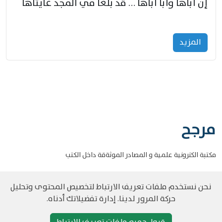
إنّ أباها وأبا أباها … قد بلغا في المجد غايتاها
المزید
مرجح
مكتبة الكترونية علمية و المصادر الموثةقة داخل الكتب
نحن نستخدم ملفات تعريف الارتباط لتخصيص المحتوى وتحليل
حركة المرور لدينا. إدارة تفضيلاتك أدناه.
©
حقوق الطبع والنشر مرجح جميع الحقوق محفوظة
سياسة و الخصوصية