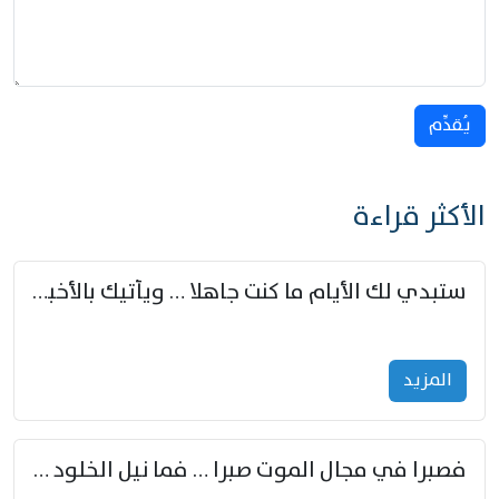
يُقدِّم
الأكثر قراءة
ستبدي لك الأيام ما كنت جاهلا … ويأتيك بالأخبار من لم تزوّد
المزید
فصبرا في مجال الموت صبرا … فما نيل الخلود بمستطاع