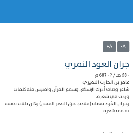
A+
A-
‌‌جران العود النمري
- 68 هـ / ? - 687 م
عامر بن الحارث النميري.
شاعر وصاف أدرك الإسلام، وسمع القرآن واقتبس منه كلمات
وردت في شعره.
وجران العَود معناه (مقدم عنق البعير المسن) وكان يلقب نفسه
به في شعره