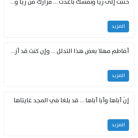
حننت إلى ريّا ونفسك باعدت … مزارك من ريّا وشعباكما معا
المزید
أفاطم مهلا بعض هذا التدلل … وإن كنت قد أزمعت صرمي فأجملي
المزید
إنّ أباها وأبا أباها … قد بلغا في المجد غايتاها
المزید