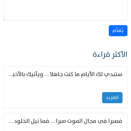
يُقدِّم
الأكثر قراءة
ستبدي لك الأيام ما كنت جاهلا … ويأتيك بالأخبار من لم تزوّد
المزید
فصبرا في مجال الموت صبرا … فما نيل الخلود بمستطاع