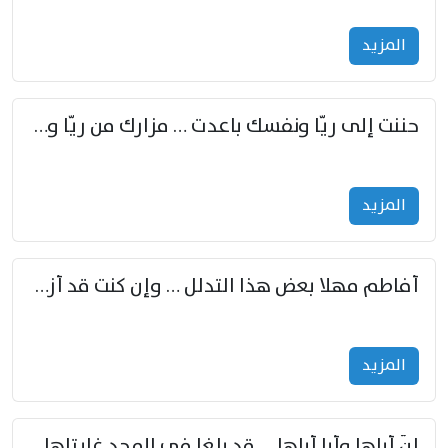
المزید
حننت إلى ريّا ونفسك باعدت … مزارك من ريّا وشعباكما معا
المزید
أفاطم مهلا بعض هذا التدلل … وإن كنت قد أزمعت صرمي فأجملي
المزید
إنّ أباها وأبا أباها … قد بلغا في المجد غايتاها