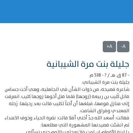
A+
A-
‌‌جليلة بنت مرة الشيبانية
- 87 ق. هـ / ? - 538 م
جليلة بنت مرة الشيباني.
شاعرة فصيحة، من ذوات الشأن في الجاهلية، وهي أخت جساس
قاتل كُليب بن ربيعة (زوجها) فلما قتل أخوها زوجها كليب. انصرفت
إلى منازل قومها، فبلغها أن أختاً لكليب قالت بعد رحيلها: رَحلة
المعتدي وفراق الشامت.
فقالت: أسعد الله جدّ أختي أفلا قالت: نضرة الحياء وخوف الاعتداء
ثم انشئت قصيدتها المشهورة التي مطلعها:
يا ابنة الأقوام إن لمت فلا تعجلي باللوم حتى تسألي