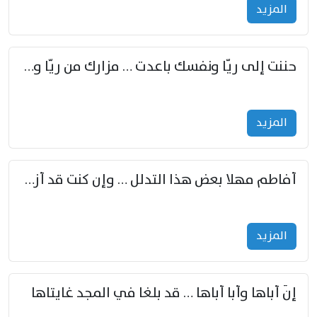
المزید
حننت إلى ريّا ونفسك باعدت … مزارك من ريّا وشعباكما معا
المزید
أفاطم مهلا بعض هذا التدلل … وإن كنت قد أزمعت صرمي فأجملي
المزید
إنّ أباها وأبا أباها … قد بلغا في المجد غايتاها