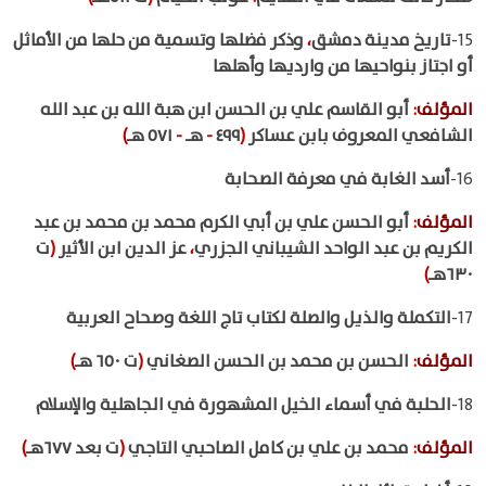
15-
تاريخ مدينة دمشق
،
وذكر فضلها وتسمية من حلها من الأماثل
أو اجتاز بنواحيها من وارديها وأهلها
المؤلف
:
أبو القاسم علي بن الحسن ابن هبة الله بن عبد الله
الشافعي المعروف بابن عساكر
(
٤٩٩
-
هـ
-
٥٧١ هـ
)
16-
أسد الغابة في معرفة الصحابة
المؤلف
:
أبو الحسن علي بن أبي الكرم محمد بن محمد بن عبد
الكريم بن عبد الواحد الشيباني الجزري
،
عز الدين ابن الأثير
(
ت
٦٣٠هـ
)
17-
التكملة والذيل والصلة لكتاب تاج اللغة وصحاح العربية
المؤلف
:
الحسن بن محمد بن الحسن الصغاني
(
ت ٦٥٠ هـ
)
18-
الحلبة في أسماء الخيل المشهورة في الجاهلية والإسلام
المؤلف
:
محمد بن علي بن كامل الصاحبي التاجي
(
ت بعد ٦٧٧هـ
)