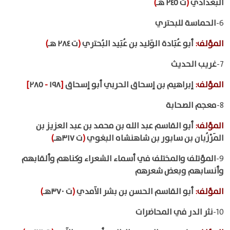
البغدادي
(
ت ٢٤٥ هـ
)
6-
الحماسة للبحتري
المؤلف
:
أبو عُبَادة الوَليد بن عُبَيد البُحتري
(
ت ٢٨٤ هـ
)
7-
غريب الحديث
المؤلف
:
إبراهيم بن إسحاق الحربي أبو إسحاق
[
١٩٨
-
٢٨٥
]
8-
معجم الصحابة
المؤلف
:
أبو القاسم عبد الله بن محمد بن عبد العزيز بن
المَرْزُبان بن سابور بن شاهنشاه البغوي
(
ت ٣١٧هـ
)
9-
المؤتلف والمختلف في أسماء الشعراء وكناهم وألقابهم
وأنسابهم وبعض شعرهم
المؤلف
:
أبو القاسم الحسن بن بشر الآمدي
(
ت ٣٧٠هـ
)
10-
نثر الدر في المحاضرات