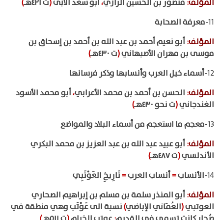
المؤلف
:
منصور بن الحسين الرازي
،
أبو سعد الآبى
(
ت ٤٢١هـ
)
11-
معرفة الصحابة
المؤلف
:
أبو نعيم أحمد بن عبد الله بن أحمد بن إسحاق بن
موسى بن مهران الأصبهاني
(
ت ٤٣٠هـ
)
12-
أسماء خيل العرب وأنسابها وذكر فرسانها
المؤلف
:
الحسن بن أحمد بن محمد الأعرابي
،
أبو محمد الأسود
الغندجاني
(
ت نحو ٤٣٠هـ
)
13-
معجم ما استعجم من أسماء البلاد والمواضع
المؤلف
:
أبو عبيد عبد الله بن عبد العزيز بن محمد البكري
الأندلسي
(
ت ٤٨٧هـ
)
14-
الأنساب
=
أنساب العرب
=
تَارِيخِ العَوْتَبِي
المؤلف
:
أبو المنذر سلمة بن مسلم بن إبراهيم الصحاري
العوتبي
(
العُمَاني الإباضي
)
نسبة الى عَوْتَب وهي منطقة في
صُحار كانت تسمى في القديم
:
عوتب الخيام
(
ت ٥١١هـ
)