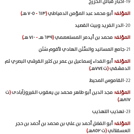
19-
أخبار قبائل الخزرج
المؤلف
:
أبو محمد عبد المؤمن الدمياطي
(
٦١٣
-
٧٠٥ هـ
)
20-
الدر الفريد وبيت القصيد
المؤلف
:
محمد بن أيدمر المستعصمي
(
٦٣٩ هـ
-
٧١٠ هـ
)
21-
جامع المسانيد والسُّنَن الهادي لأقوم سَنَن
المؤلف
:
أبو الفداء إسماعيل بن عمر بن كثير القرشي البصري ثم
الدمشقي
(
ت ٧٧٤هـ
)
22-
القاموس المحيط
المؤلف
:
مجد الدين أبو طاهر محمد بن يعقوب الفيروزآبادى
(
ت
٨١٧هـ
)
23-
تهذيب التهذيب
المؤلف
:
أبو الفضل أحمد بن علي بن محمد بن أحمد بن حجر
العسقلاني
(
ت ٨٥٢هـ
)