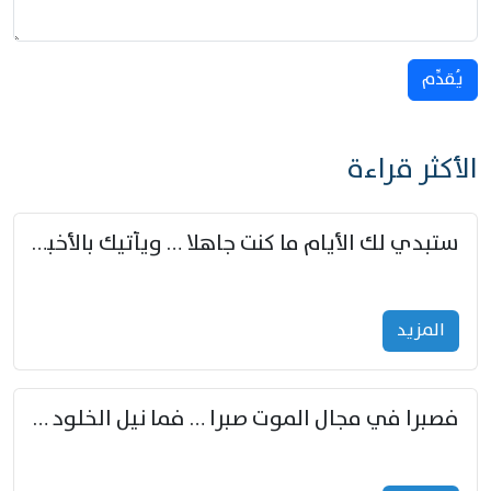
يُقدِّم
الأكثر قراءة
ستبدي لك الأيام ما كنت جاهلا … ويأتيك بالأخبار من لم تزوّد
المزید
فصبرا في مجال الموت صبرا … فما نيل الخلود بمستطاع