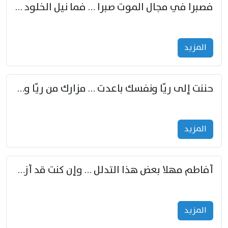
فصبرا في مجال الموت صبرا … فما نيل الخلود بمستطاع
المزید
حننت إلى ريّا ونفسك باعدت … مزارك من ريّا وشعباكما معا
المزید
أفاطم مهلا بعض هذا التدلل … وإن كنت قد أزمعت صرمي فأجملي
المزید