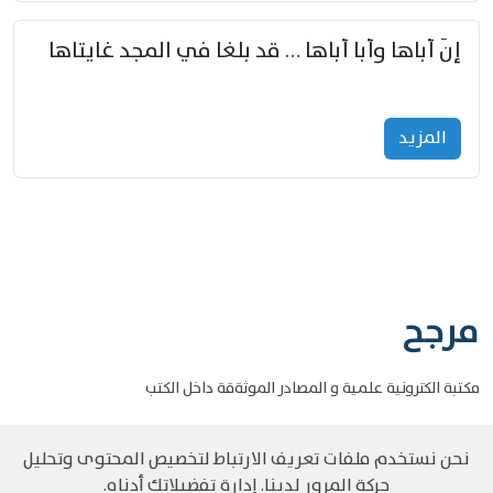
إنّ أباها وأبا أباها … قد بلغا في المجد غايتاها
المزید
مرجح
مكتبة الكترونية علمية و المصادر الموثةقة داخل الكتب
نحن نستخدم ملفات تعريف الارتباط لتخصيص المحتوى وتحليل
حركة المرور لدينا. إدارة تفضيلاتك أدناه.