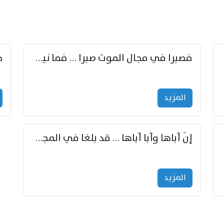
زوّد
فصبرا في مجال الموت صبرا … فما نيل الخلود بمستطاع
المزید
إنّ أباها وأبا أباها … قد بلغا في المجد غايتاها
المزید