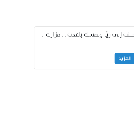
حننت إلى ريّا ونفسك باعدت … مزارك من ريّا وشعباكما معا
المزید