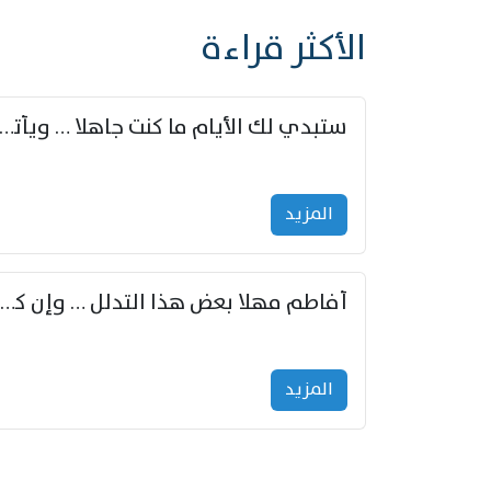
الأكثر قراءة
ستبدي لك الأيام ما كنت جاهلا … ويأتيك بالأخبار من لم ت
المزید
أفاطم مهلا بعض هذا التدلل … وإن كنت قد أزمعت صرمي فأجملي
المزید