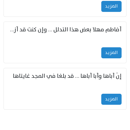
المزید
أفاطم مهلا بعض هذا التدلل … وإن كنت قد أزمعت صرمي فأجملي
المزید
إنّ أباها وأبا أباها … قد بلغا في المجد غايتاها
المزید