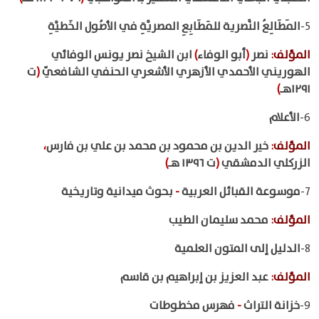
5-
المَطَالِعُ النَّصرية للمَطَابِعِ المصريَّةِ في الأصُول الخَطيَّةِ
المؤلف
:
نصر
(
أبو الوفاء
)
ابن الشيخ نصر يونس الوفائي
الهوريني الأحمدي الأزهري الأشعري الحنفي الشافعيّ
(
ت
١٢٩١هـ
)
6-
الأعلام
المؤلف
:
خير الدين بن محمود بن محمد بن علي بن فارس
،
الزركلي الدمشقي
(
ت ١٣٩٦ هـ
)
7-
موسوعة القبائل العربية
-
بحوث ميدانية وتاريخية
المؤلف
:
محمد سليمان الطيب
8-
الدليل إلى المتون العلمية
المؤلف
:
عبد العزيز بن إبراهيم بن قاسم
9-
خزانة التراث
-
فهرس مخطوطات