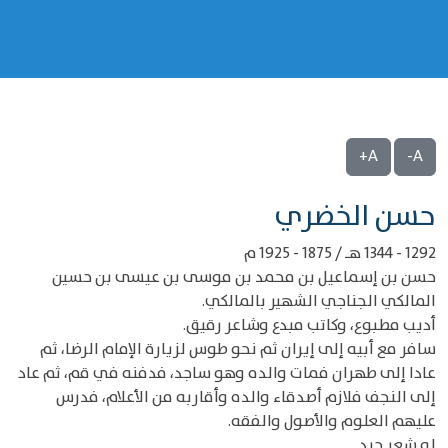
A+
A-
‌‌حسن الخضري
1292 - 1344 هـ / 1875 - 1925 م
حسن بن إسماعيل بن محمد بن موسى بن عيسى بن حسين
المالكي الجناجي الشهير بالمالكي.
أديب مطبوع، وكاتب مبدع وشاعر رقيق.
سافر مع أبيه إلى إيران ثم نحو طوس لزيارة الإمام الرضا، ثم
عادا إلى طهران فمات والده وهو ساجد، فدفنه في قم، ثم عاد
إلى النجف فلازم أصدقاء والده وأقاربه من الأعلام، فدرس
عليهم العلوم والأصول والفقه.
له شعر جيد