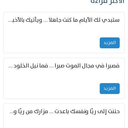
الأكثر قراءة
ستبدي لك الأيام ما كنت جاهلا … ويأتيك بالأخبار من لم تزوّد
المزید
فصبرا في مجال الموت صبرا … فما نيل الخلود بمستطاع
المزید
حننت إلى ريّا ونفسك باعدت … مزارك من ريّا وشعباكما معا