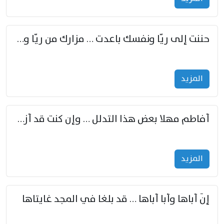
حننت إلى ريّا ونفسك باعدت … مزارك من ريّا وشعباكما معا
المزید
أفاطم مهلا بعض هذا التدلل … وإن كنت قد أزمعت صرمي فأجملي
المزید
إنّ أباها وأبا أباها … قد بلغا في المجد غايتاها