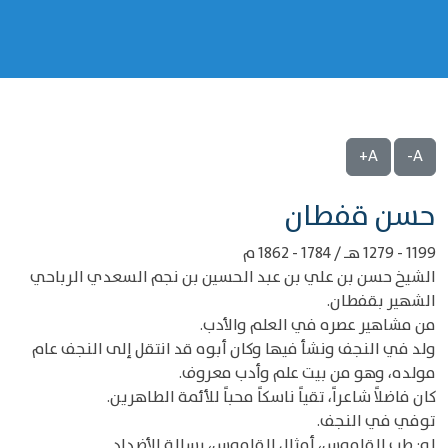
A+
A-
‌‌حسن قفطان
1199 - 1279 هـ / 1784 - 1862 م
الشيخ حسن بن علي بن عبد الحسين بن نجم السعدي الرباحي
الشهير بقفطان.
من مشاهير عصره في العلم والأدب.
ولد في النجف ونشأ فيها وكان أبوه قد انتقل إلى النجف عام
مولده، وهو من بيت علم وأدب معروف.
كان فاضلاً شاعراً، تقياً ناسكاً محباً للأئمة الطاهرين.
توفي في النجف.
له: طب القاموس، أمثال القاموس، رسالة الأضداد