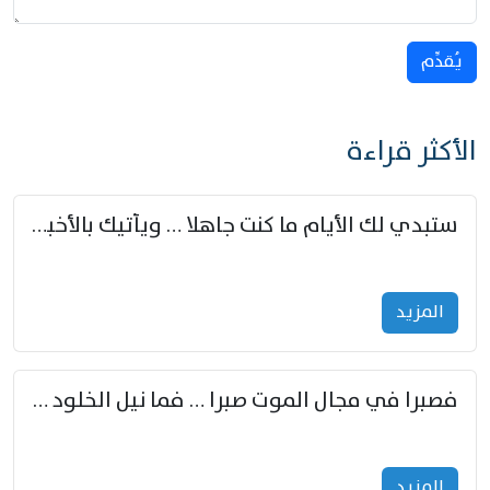
يُقدِّم
الأكثر قراءة
ستبدي لك الأيام ما كنت جاهلا … ويأتيك بالأخبار من لم تزوّد
المزید
فصبرا في مجال الموت صبرا … فما نيل الخلود بمستطاع
المزید