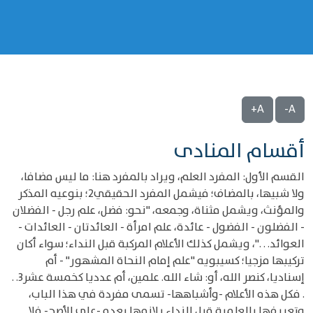
A+
A-
أقسام المنادى
القسم الأول: المفرد العلم، ويراد بالمفرد هنا: ما ليس مضافا،
ولا شبيها، بالمضاف؛ فيشمل المفرد الحقيقي2؛ بنوعيه المذكر
والمؤنث، ويشمل مثناة، وجمعه، "نحو: فضل، علم رجل - الفضلان
- الفضلون - الفضول - عائدة، علم امرأة - العائدتان - العائدات -
العوائد. . ."، ويشمل كذلك الأعلام المركبة قبل النداء؛ سواء أكان
تركيبها مزجيا؛ كسيبويه "علم إمام النحاة المشهور" - أم
إسناديا، كنصر الله، أو: شاء الله. علمين، أم عدديا كخمسة عشر3. .
. فكل هذه الأعلام -وأشباهها- تسمى مفردة في هذا الباب،
وتعريفها بالعلمية قبل النداء يلازمها بعده -على الأصح- فلا