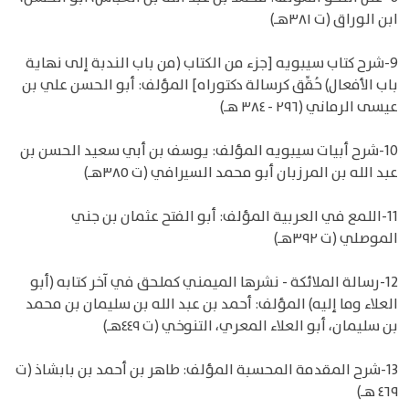
ابن الوراق (ت ٣٨١هـ)
9-شرح كتاب سيبويه [جزء من الكتاب (من باب الندبة إلى نهاية
باب الأفعال) حُقِّق كرسالة دكتوراه] المؤلف: أبو الحسن علي بن
عيسى الرماني (٢٩٦ - ٣٨٤ هـ)
10-شرح أبيات سيبويه المؤلف: يوسف بن أبي سعيد الحسن بن
عبد الله بن المرزبان أبو محمد السيرافي (ت ٣٨٥هـ)
11-اللمع في العربية المؤلف: أبو الفتح عثمان بن جني
الموصلي (ت ٣٩٢هـ)
12-رسالة الملائكة - نشرها الميمني كملحق في آخر كتابه (أبو
العلاء وما إليه) المؤلف: أحمد بن عبد الله بن سليمان بن محمد
بن سليمان، أبو العلاء المعري، التنوخي (ت ٤٤٩هـ)
13-شرح المقدمة المحسبة المؤلف: طاهر بن أحمد بن بابشاذ (ت
٤٦٩ هـ)