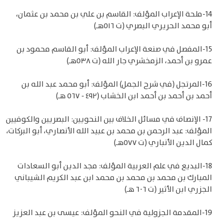
14-ملحة الإعراب المؤلف: القاسم بن علي بن محمد بن عثمان،
أبو محمد الحريري البصري (ت ٥١٦هـ)
15-المفصل في صنعة الإعراب المؤلف: أبو القاسم محمود بن
عمرو بن أحمد، الزمخشري جار الله (ت ٥٣٨هـ)
16-المرتجل (في شرح الجمل) المؤلف: أبو محمد عبد الله بن
أحمد بن أحمد بن أحمد ابن الخشاب (٤٩٢ - ٥٦٧ هـ)
17- الإنصاف في مسائل الخلاف بين النحويين: البصريين والكوفيين
المؤلف: عبد الرحمن بن محمد بن عبيد الله الأنصاري، أبو البركات،
كمال الدين الأنباري (ت ٥٧٧هـ)
18-البديع في علم العربية المؤلف: مجد الدين أبو السعادات
المبارك بن محمد بن محمد بن محمد ابن عبد الكريم الشيباني
الجزري ابن الأثير (ت ٦٠٦ هـ)
19-المقدمة الجزولية في النحو المؤلف: عيسى بن عبد العزيز