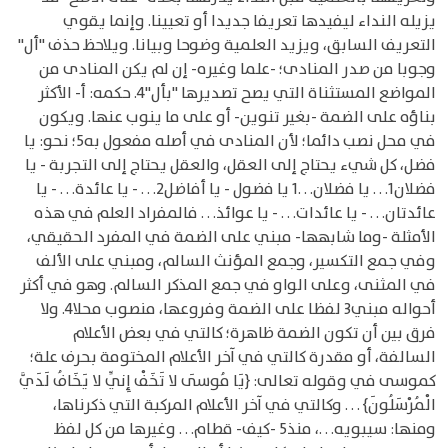
يزيله النداء ليفيدها تعريفا جديدا أو تعيينا. وإنما يقوي
التعريف السابق، ويزيد العلمية وضوحا وبيانا. ويلاحظ حذف "أل"
وجوبا من صدر المنادى؛ -علما وغيره- إن لم يكن المنادى من
المواضع المستثناة التي يصح تصديرها "بأل"4. حكمه: أ- الأكثر
بناؤه على الضمة -بغير تنوين- أو على ما ينوب عنها. ويكون
في محل نصب دائما؛ لأن المنادى في أصله مفعول به5؛ نحو: يا
فضل، كل شيء يحتاج إلى العقل، والعقل يحتاج إلى التجربة - يا
فضلان1. . . يا فضلان. . .1 يا فضول - يا أفاضل2. . . - يا عائدة. . . - يا
عائدتان. . . - يا عائدات. . . - يا عوائذ. . . فالمفراد العلم في هذه
الأمثلة -وما شابهها- مبني على الضمة في المفرد الحقيقي،
وفي جمع التكسير، وجمع المؤنث السالم، ومبني على الألف
في المثنى، وعلى الواو في جمع المذكر السالم. وهو في أكثر
أحواله مبني3 لفظا على الضمة وفروعها، منصوب محلا4. ولا
فرق بين أن تكون الضمة ظاهرة؛ كالتي في بعض الأعلام
السالفة، أو مقدرة كالتي في آخر الأعلام المختومة بحرف علة؛
كموسى في وقوله تعالى: {يَا مُوسَى لا تَخَفْ إِنِّي لا يَخَافُ لَدَيَّ
الْمُرْسَلُونَ} . . . وكالتي في آخر الأعلام المركبة التي ذكرناها،
ومنها: سيبويه. . .، منذ5 -كيف- قطام. . . وغيرها من كل لفظ