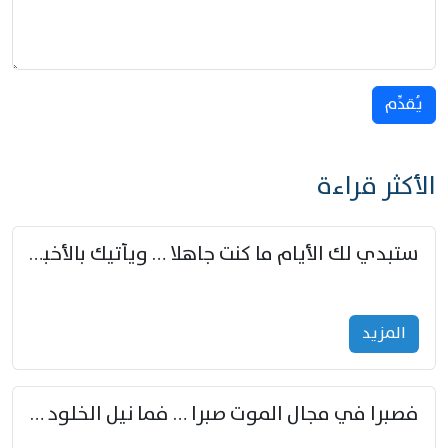
يُقدِّم
الأكثر قراءة
ستبدي لك الأيام ما كنت جاهلا … ويأتيك بالأخبار من لم تزوّد
المزید
فصبرا في مجال الموت صبرا … فما نيل الخلود بمستطاع