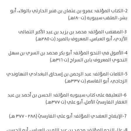
2-الكتاب المؤلف: عمرو بن عثمان بن قنبر الحارثي بالولاء، أبو
بشر، الملقب سيبويه (ت ١٨٠هـ)
3-المقتضب المؤلف: محمد بن يزيد بن عبد الأكبر الثمالى
الأزدي، أبو العباس، المعروف بالمبرد (ت ٢٨٥هـ)
4-الأصول في النحو المؤلف: أبو بكر محمد بن السري بن سهل
النحوي المعروف بابن السراج (ت ٣١٦هـ)
5-اللامات المؤلف: عبد الرحمن بن إسحاق البغدادي النهاوندي
الزجاجي، أبو القاسم (ت ٣٣٧هـ)
6-التعليقة على كتاب سيبويه المؤلف: الحسن بن أحمد بن عبد
الغفار الفارسيّ الأصل، أبو علي (ت ٣٧٧هـ)
7-الإيضاح العضدي المؤلف: أبو علي الفارسيّ (٢٨٨ - ٣٧٧ هـ)
8- علل النحو المؤلف: محمد بن عبد الله بن العباس، أبو الحسن،