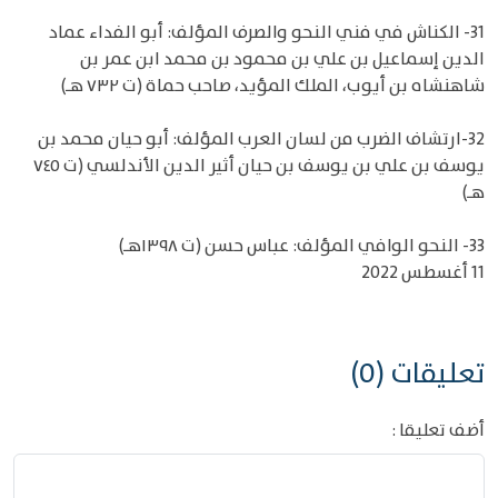
31- الكناش في فني النحو والصرف المؤلف: أبو الفداء عماد
الدين إسماعيل بن علي بن محمود بن محمد ابن عمر بن
شاهنشاه بن أيوب، الملك المؤيد، صاحب حماة (ت ٧٣٢ هـ)
32-ارتشاف الضرب من لسان العرب المؤلف: أبو حيان محمد بن
يوسف بن علي بن يوسف بن حيان أثير الدين الأندلسي (ت ٧٤٥
هـ)
33- النحو الوافي المؤلف: عباس حسن (ت ١٣٩٨هـ)
11 أغسطس 2022
تعليقات (0)
أضف تعليقا :