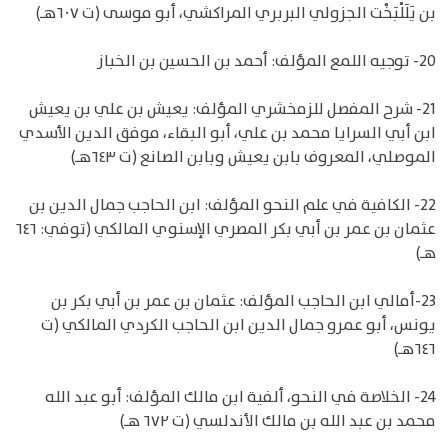
بن يَلَلْبَخْت الجزولي البربري المراكشي، أبو موسى (ت ٦٠٧هـ)
20- توجيه اللمع المؤلف: أحمد بن الحسين بن الخباز
21- شرح المفصل للزمخشري المؤلف: يعيش بن علي بن يعيش
ابن أبي السرايا محمد بن علي، أبو البقاء، موفق الدين الأسدي
الموصلي، المعروف بابن يعيش وبابن الصانع (ت ٦٤٣هـ)
22- الكافية في علم النحو المؤلف: ابن الحاجب جمال الدين بن
عثمان بن عمر بن أبي بكر المصري الإسنوي المالكي (توفي: ٦٤٦
هـ)
23-أمالي ابن الحاجب المؤلف: عثمان بن عمر بن أبي بكر بن
يونس، أبو عمرو جمال الدين ابن الحاجب الكردي المالكي (ت
٦٤٦هـ)
24- الخلاصة في النحو، ألفية ابن مالك المؤلف: أبو عبد الله
محمد بن عبد الله بن مالك الأندلسي (ت ٦٧٢ هـ)