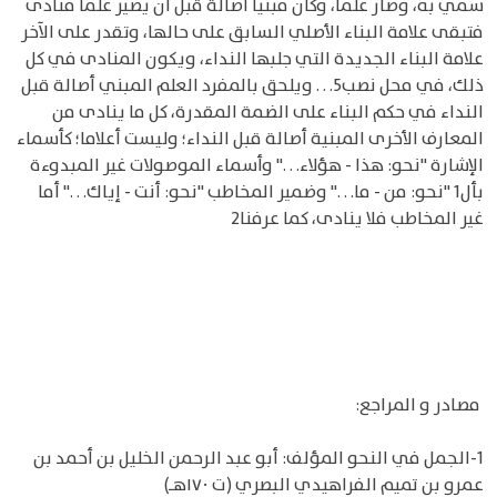
سمي به، وصار علما، وكان مبنيا أصالة قبل أن يصير علما منادى
فتبقى علامة البناء الأصلي السابق على حالها، وتقدر على الآخر
علامة البناء الجديدة التي جلبها النداء، ويكون المنادى في كل
ذلك، في محل نصب5. . . ويلحق بالمفرد العلم المبني أصالة قبل
النداء في حكم البناء على الضمة المقدرة، كل ما ينادى من
المعارف الأخرى المبنية أصالة قبل النداء؛ وليست أعلاما؛ كأسماء
الإشارة "نحو: هذا - هؤلاء. . ." وأسماء الموصولات غير المبدوءة
بأل1 "نحو: من - ما. . ." وضمير المخاطب "نحو: أنت - إياك. . ." أما
غير المخاطب فلا ينادى، كما عرفنا2
مصادر و المراجع:
1-الجمل في النحو المؤلف: أبو عبد الرحمن الخليل بن أحمد بن
عمرو بن تميم الفراهيدي البصري (ت ١٧٠هـ)