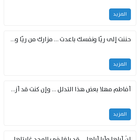
المزید
حننت إلى ريّا ونفسك باعدت … مزارك من ريّا وشعباكما معا
المزید
أفاطم مهلا بعض هذا التدلل … وإن كنت قد أزمعت صرمي فأجملي
المزید
إنّ أباها وأبا أباها … قد بلغا في المجد غايتاها