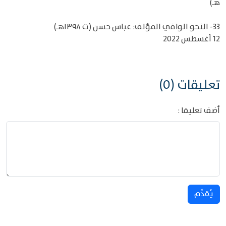
هـ)
33- النحو الوافي المؤلف: عباس حسن (ت ١٣٩٨هـ)
12 أغسطس 2022
تعليقات (0)
أضف تعليقا :
يُقدِّم