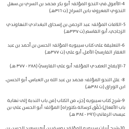
4-الأصول في النحو المؤلف: أبو بكر محمد بن السري بن سهل
النحوي المعروف بابن السراج (ت ٣١٦هـ)
5-اللامات المؤلف: عبد الرحمن بن إسحاق البغدادي النهاوندي
الزجاجي، أبو القاسم (ت ٣٣٧هـ)
6-التعليقة على كتاب سيبويه المؤلف: الحسن بن أحمد بن عبد
الغفار الفارسيّ الأصل، أبو علي (ت ٣٧٧هـ)
7-الإيضاح العضدي المؤلف: أبو علي الفارسيّ (٢٨٨ - ٣٧٧ هـ)
8- علل النحو المؤلف: محمد بن عبد الله بن العباس، أبو الحسن،
ابن الوراق (ت ٣٨١هـ)
9-شرح كتاب سيبويه [جزء من الكتاب (من باب الندبة إلى نهاية
باب الأفعال) حُقِّق كرسالة دكتوراه] المؤلف: أبو الحسن علي بن
عيسى الرماني (٢٩٦ - ٣٨٤ هـ)
10-شرح أبيات سيبويه المؤلف: يوسف بن أبي سعيد الحسن بن