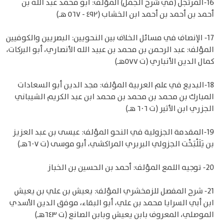
16-المرتجل (في شرح الجمل) المؤلف: أبو محمد عبد الله بن
أحمد بن أحمد بن أحمد ابن الخشاب (٤٩٢ - ٥٦٧ هـ)
17- الإنصاف في مسائل الخلاف بين النحويين: البصريين والكوفيين
المؤلف: عبد الرحمن بن محمد بن عبيد الله الأنصاري، أبو البركات،
كمال الدين الأنباري (ت ٥٧٧هـ)
18-البديع في علم العربية المؤلف: مجد الدين أبو السعادات
المبارك بن محمد بن محمد بن محمد ابن عبد الكريم الشيباني
الجزري ابن الأثير (ت ٦٠٦ هـ)
19-المقدمة الجزولية في النحو المؤلف: عيسى بن عبد العزيز
بن يَلَلْبَخْت الجزولي البربري المراكشي، أبو موسى (ت ٦٠٧هـ)
20- توجيه اللمع المؤلف: أحمد بن الحسين بن الخباز
21- شرح المفصل للزمخشري المؤلف: يعيش بن علي بن يعيش
ابن أبي السرايا محمد بن علي، أبو البقاء، موفق الدين الأسدي
الموصلي، المعروف بابن يعيش وبابن الصانع (ت ٦٤٣هـ)