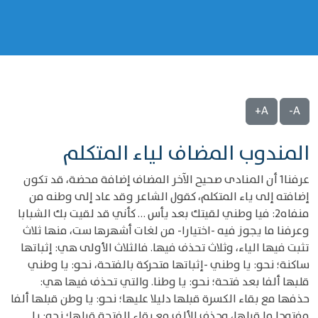
A+
A-
المندوب المضاف لياء المتكلم
عرفنا1 أن المنادى صحيح الآخر المضاف إضافة محضة، قد تكون
إضافته إلى ياء المتكلم، كقول الشاعر وقد عاد إلى وطنه من
منفاه2: فيا وطني لقيتك بعد يأس … كأني قد لقيت بك الشبابا
وعرفنا ما يجوز فيه -اختيارا- من لغات أشهرها ست، منها ثلاث
تثبت فيها الياء، وثلاث تحذف فيها. فالثلاث الأولى هي: إثباتها
ساكنة؛ نحو: يا وطني -إثباتها متحركة بالفتحة، نحو: يا وطني
قلبها ألفا بعد فتحة؛ نحو: يا وطنا. والتي تحذف فيها هي:
حذفها مع بقاء الكسرة قبلها دليلا عليها؛ نحو: يا وطن قبلها ألفا
مفتوحا ما قبلها، وحذف الألف مع بقاء الفتحة قبلها؛ نحو: يا