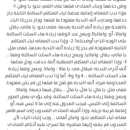
وطن حذفها وبناء المنادى قبلها على الضم، نحو: يا وطن. 1-
فإذا ندب المضاف إضافة محضة لياء المتكلم الساكنة الثابتة جاز
حذفها ومجيء ألف الندبة مفتوحا ما قبلها. وجاز تحريك الياء
بالفتحة مع زيادة ألف الندبة بعدها، ففي نحو: يا مالي، يقال:
وامالا، أو: واماليا3 ويصح عند الوقف زيادة هاء السكت الساكنة
على الوجه الذي أوضحناه1. 2- وإذا ندب المضاف لياء المتكلم
الثابتة المفتوحة لم يجز إلا زيادة ألف الندبة بعدها، ففي مثل:
يا مالي، يقال: واماليا. ويصح زيادة هاء السكت الساكنة وقفا …
3- وإذا المضاف لياء المتكلم المنقلبة ألفا، حذفت، وحل محلها
ألف أخرى للندبة؛ فيقال في: يا مالا - وامالا. ويصح وقفا زيادة
هاء السكت الساكنة … 4 و5 و6- أما إذا ندب المضاف لياء المتكلم
المحذوفة فيزاد ألف الندبة مع فتح ما قبلها إن لم يكن مفتوحا،
ففي مثل: يا مالِ، يا مالَ، يا مالُ … يقال فيها جميعا: وامالا.
ويصح وقفا زيادة هاء السكت الساكنة. وقد يؤدي بعض الصور
السالفة إلى اللبس، فيجب العدول عنه إلى ما لا لبس فيه، أو
إقامة قرينة تزيله. وإذا أضيف المنادى المندوب إلى اسم ظاهر
مضاف لياء المتكلم؛ نحو: وامال أهلي … وجب إثبات الياء؛ لأن
المندوب لم يضف إليها مباشرة؛ فلا تسري عليه أحكام المنادى