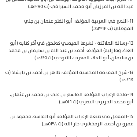
عبد الله بن المرزبان أبو محمد السيرافي (ت ٣٨٥هـ)
11-اللمع في العربية المؤلف: أبو الفتح عثمان بن جني
الموصلي (ت ٣٩٢هـ)
12-رسالة الملائكة - نشرها الميمني كملحق في آخر كتابه (أبو
العلاء وما إليه) المؤلف: أحمد بن عبد الله بن سليمان بن محمد
بن سليمان، أبو العلاء المعري، التنوخي (ت ٤٤٩هـ)
13-شرح المقدمة المحسبة المؤلف: طاهر بن أحمد بن بابشاذ (ت
٤٦٩ هـ)
14-ملحة الإعراب المؤلف: القاسم بن علي بن محمد بن عثمان،
أبو محمد الحريري البصري (ت ٥١٦هـ)
15-المفصل في صنعة الإعراب المؤلف: أبو القاسم محمود بن
عمرو بن أحمد، الزمخشري جار الله (ت ٥٣٨هـ)