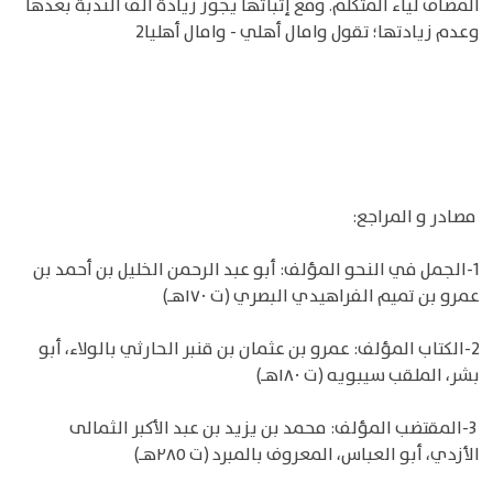
المضاف لياء المتكلم. ومع إثباتها يجوز زيادة ألف الندبة بعدها
وعدم زيادتها؛ تقول وامال أهلي - وامال أهليا2
مصادر و المراجع:
1-الجمل في النحو المؤلف: أبو عبد الرحمن الخليل بن أحمد بن
عمرو بن تميم الفراهيدي البصري (ت ١٧٠هـ)
2-الكتاب المؤلف: عمرو بن عثمان بن قنبر الحارثي بالولاء، أبو
بشر، الملقب سيبويه (ت ١٨٠هـ)
3-المقتضب المؤلف: محمد بن يزيد بن عبد الأكبر الثمالى
الأزدي، أبو العباس، المعروف بالمبرد (ت ٢٨٥هـ)