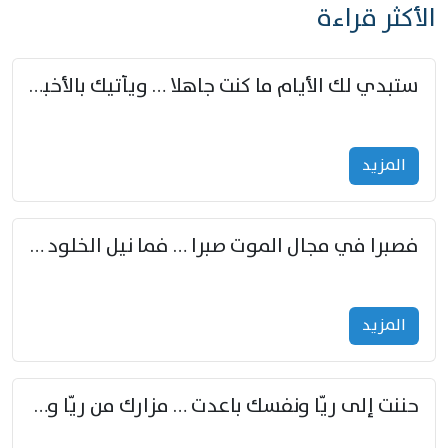
الأكثر قراءة
ستبدي لك الأيام ما كنت جاهلا … ويأتيك بالأخبار من لم تزوّد
المزید
فصبرا في مجال الموت صبرا … فما نيل الخلود بمستطاع
المزید
حننت إلى ريّا ونفسك باعدت … مزارك من ريّا وشعباكما معا