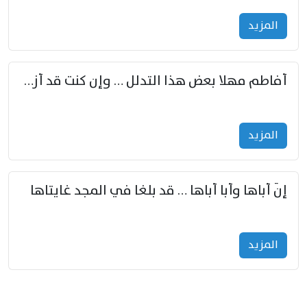
المزید
أفاطم مهلا بعض هذا التدلل … وإن كنت قد أزمعت صرمي فأجملي
المزید
إنّ أباها وأبا أباها … قد بلغا في المجد غايتاها
المزید